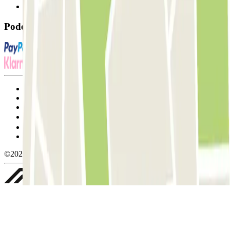
FAQ
Pode utilizar estes métodos de pagamento:
Termos de utilização e contratação
Condições de cancelamento
Política de cookies
Gerir cookies
Política de privacidade
Whistleblowing
©2026 Parclick. All rights reserved