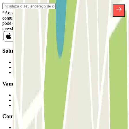
*Ao subscrever, aceita a nossa Política de Privacidade para receber
comunicações comerciais da Parclick. Sem qualquer obrigação,
pode cancelar a sua subscrição sempre que quiser na mesma
newsletter.
Sobre a Parclick
Quem somos
Como funciona
Os nossos parques de estacionamento
Vamos colaborar?
Profissionais
Fornecedor de estacionamento
Afiliados
Contacto
Contacte-nos