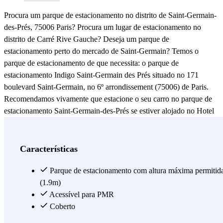
Procura um parque de estacionamento no distrito de Saint-Germain-
des-Prés, 75006 Paris? Procura um lugar de estacionamento no
distrito de Carré Rive Gauche? Deseja um parque de
estacionamento perto do mercado de Saint-Germain? Temos o
parque de estacionamento de que necessita: o parque de
estacionamento Indigo Saint-Germain des Prés situado no 171
boulevard Saint-Germain, no 6º arrondissement (75006) de Paris.
Recomendamos vivamente que estacione o seu carro no parque de
estacionamento Saint-Germain-des-Prés se estiver alojado no Hotel
Au Manoir Saint-Germain des Prés, no Hotel Bel Ami (7 Rue Saint-
Benoît), no Hotel Crystal (24 Rue Saint-Benoît), o Hôtel de Saint
Germain (50 rue du Four), o Hôtel La Perle (14 rue des Canettes), o
Características
Hôtel du Danube Saint Germain, (rue Jacob), ou no Hôtel des
Saints-Pères (65 rue des Saints-Pères). Se procura um restaurante na
Parque de estacionamento com altura máxima permitid
Boulevard Saint-Germain, visite o Brasserie Lipp ou o famoso Café
(1.9m)
de Flore. Caso contrário, encontre a rue Saint-Benoît Le Relais de
Acessível para PMR
l'Entrecôte ou o Place Saint-Germain des Prés, o restaurante Les
Coberto
Deux Magots. Finalmente, se tiver a sorte de fazer parte do clube