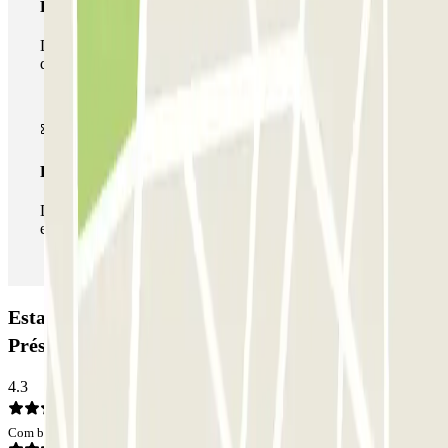
Passe multiestacionamento
Durante a sua estadia, pode utilizar toda a rede de parques
de estacionamento deste operador disponível em Parclick.
Passe ilimitado
Durante a sua estadia, pode entrar e sair do parque de
estacionamento as vezes que quiser.
Estacionamento INDIGO Saint-Germain des
Prés: Opiniões
4.3
Com base em 15 opiniões