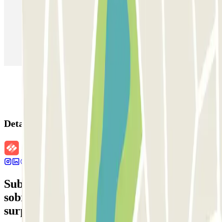
Estacionamento em Madrid
Estacionamento em Aeroporto de Adolfo Suárez Madrid–Barajas
(MAD)
Detalhes da reserva
Subscreva a nossa newsletter e saiba mais
sobre descontos, sorteios e muitas outras
surpresas.