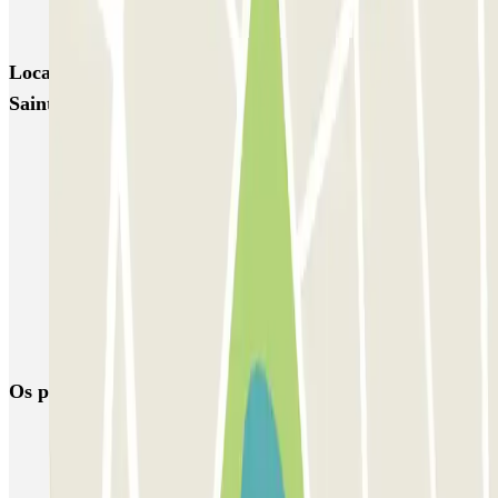
Garage d'Abbeville - Gare du Nord
Locais e eventos interessantes próximos de INDIGO
Saint-Germain des Prés
Estacionamento perto de Saint-Germain des Prés
Estacionamento perto da Pont Neuf
Estacionamento perto do distrito de Saint-Michel
Estacionamento perto da rue Saint-Honoré em Paris
Estacionamento perto da Assembleia Nacional de Paris
Estacionamento perto da Sorbonne
Os parques de estacionamento
mais reservados
Estacionamento em Porto
Estacionamento em Lisboa
Estacionamento em Veneza
Estacionamento em Sevilha