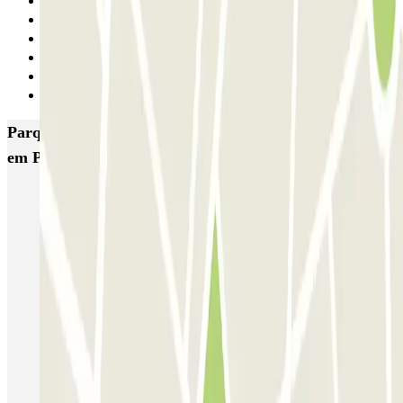
1
2
3
4
5
Seguinte
Parques de estacionamento com melhor classificação
em Paris
Bastille - Saint-Antoine
Beaubourg Centre Pompidou
Parkélis Lefebvre
Gare Maine Montparnasse
Forum des Halles-Rambuteau
SAEMES Méditerranée Gare de Lyon
SAEMES Goutte d'Or - Gare du Nord
Bercy - Arena - Gare de Lyon
Pullman Tour Eiffel