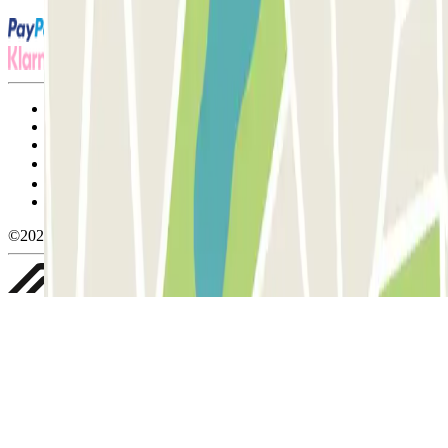
Termos de utilização e contratação
Condições de cancelamento
Política de cookies
Gerir cookies
Política de privacidade
Whistleblowing
©2026 Parclick. All rights reserved