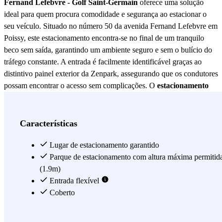
Fernand Lefebvre - Golf Saint-Germain
oferece uma solução
ideal para quem procura comodidade e segurança ao estacionar o
seu veículo. Situado no número 50 da avenida Fernand Lefebvre em
Poissy, este estacionamento encontra-se no final de um tranquilo
beco sem saída, garantindo um ambiente seguro e sem o bulício do
tráfego constante. A entrada é facilmente identificável graças ao
distintivo painel exterior da Zenpark, assegurando que os condutores
possam encontrar o acesso sem complicações. O
estacionamento
Poissy - Fernand Lefebvre - Golf Saint-Germain
não se destaca
apenas pela sua localização privilegiada, mas também pela sua
proximidade a pontos de interesse como o prestigiado Golf de Saint-
Características
Germain. Esta proximidade torna-o numa opção perfeita para os
amantes do golfe que desejam desfrutar do seu desporto favorito
Lugar de estacionamento garantido
sem se preocuparem com o estacionamento. Além disso, a sua
Parque de estacionamento com altura máxima permitid
localização em Poissy permite um acesso rápido às principais vias de
(1.9m)
comunicação, facilitando os deslocamentos para e desde a cidade.
Entrada flexível
Uma das características mais atrativas do
Coberto
estacionamento Poissy -
Fernand Lefebvre - Golf Saint-Germain
é o seu compromisso
com a segurança. Equipado com sistemas de vigilância modernos,