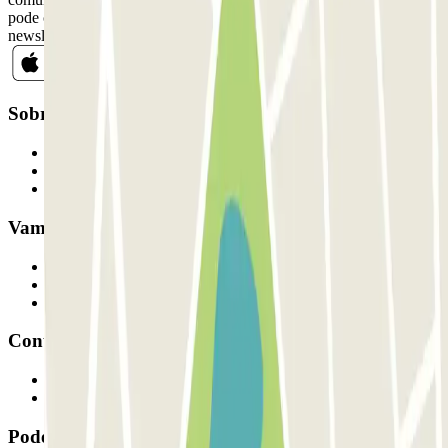
pode cancelar a sua subscrição sempre que quiser na mesma
newsletter.
Sobre a Parclick
Quem somos
Como funciona
Os nossos parques de estacionamento
Vamos colaborar?
Profissionais
Fornecedor de estacionamento
Afiliados
Contacto
Contacte-nos
FAQ
Pode utilizar estes métodos de pagamento: