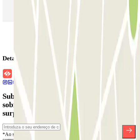
Estacionamento em Aeroporto de Adolfo Suárez Madrid–Barajas
(MAD)
Detalhes da reserva
Subscreva a nossa newsletter e saiba mais
sobre descontos, sorteios e muitas outras
surpresas.
*Ao subscrever, aceita a nossa Política de Privacidade para receber
comunicações comerciais da Parclick. Sem qualquer obrigação,