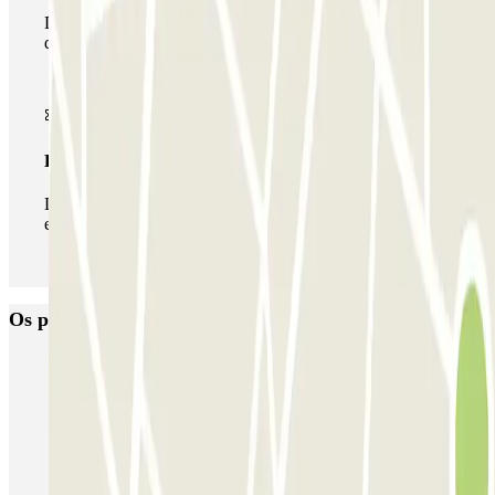
Durante a sua estadia, pode utilizar toda a rede de parques
de estacionamento deste operador disponível em Parclick.
Passe ilimitado
Durante a sua estadia, pode entrar e sair do parque de
estacionamento as vezes que quiser.
Os parques de estacionamento
mais reservados
Estacionamento em Porto
Estacionamento em Lisboa
Estacionamento em Veneza
Estacionamento em Sevilha
Estacionamento em Madrid