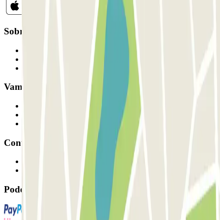
Sobre a Parclick
Quem somos
Como funciona
Os nossos parques de estacionamento
Vamos colaborar?
Profissionais
Fornecedor de estacionamento
Afiliados
Contacto
Contacte-nos
FAQ
Pode utilizar estes métodos de pagamento: