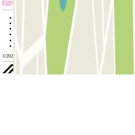
Termos de utilização e contratação
Condições de cancelamento
Política de cookies
Gerir cookies
Política de privacidade
Whistleblowing
©2026 Parclick. All rights reserved