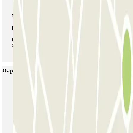
Passe ilimitado
Durante a sua estadia, pode entrar e sair do parque de
estacionamento as vezes que quiser.
Os parques de estacionamento
mais reservados
Estacionamento em Porto
Estacionamento em Lisboa
Estacionamento em Veneza
Estacionamento em Sevilha
Estacionamento em Madrid
Estacionamento em Aeroporto de Adolfo Suárez Madrid–Barajas
(MAD)