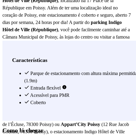
Hôtel de Ville (République)
, localizado na 17 Place de la
République em Poissy. Além de ter uma localização ideal no
coração de Poissy, este estacionamento é coberto e seguro, aberto 7
dias por semana, 24 horas por dia! A partir do
parking Indigo
Hôtel de Ville (République)
, você pode facilmente caminhar até a
Câmara Municipal de Poissy, às lojas do centro ou visitar a famosa
Collegiata Notre-Dame de Poissy
(8 Rue de l'Église, 78300
Poissy), um monumento histórico que você não pode perder. Está
pensando em almoçar após sua visita ou ao sair do estacionamento?
Características
Você encontrará muitos restaurantes nas proximidades. Entre eles,
estão o
Restaurant Le Central
Parque de estacionamento com altura máxima permitid
(3 Place Georges Pompidou), o
L'Esturgeon
(1.9m)
(6 Quai de l’Écluse) ou o
Restaurant La Chaumière
(7 Place Georges Pompidou). Para os amantes da culinária italiana,
Entrada flexível
o
Ristorante Del Arte
Acessível para PMR
(78 Avenue Maurice Berteaux) é uma
excelente opção a poucos passos. Se você estiver hospedado em um
Coberto
dos seguintes hotéis:
Hôtel Ibis Poissy
(97 Avenue Maurice
Berteaux, 78300 Poissy),
Hôtel Restaurant L'Esturgeon
(6 Quai
de l’Écluse, 78300 Poissy) ou
Appart’City Poissy
(12 Rue Jacob
Como lá chegar
Courant, 78300 Poissy), o estacionamento Indigo Hôtel de Ville