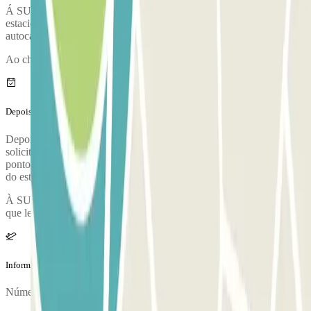
Á SUA CHEGADA: Quando chegares ao parque de
estacionamento, estaciona em qualquer lugar livre e apanha o
autocarro de ligação que te deixará na estação terminal
Ao chegares, irá realizar-se uma inspeção do teu veículo.
Depois da tua viagem
Depois de pegar as suas malas, ligue para o estacionamento para
solicitar a coleta. Durante a chamada, uma pessoa irá confirmar o
ponto de encontro no terminal do aeroporto. O número de telefone
do estacionamento será fornecido após a reserva ser feita.
À SUA VOLTA: Ligue para o número indicado no voucher assim
que levantar a sua bagagem e dirija-se ao ponto de encontro
Informação adicional
Número máximo de passageiros: 6