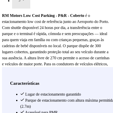
RM Motors Low Cost Parking - P&R - Coberto
é o
estacionamento low cost de referência junto ao Aeroporto do Porto.
Com shuttle disponível 24 horas por dia, a transferência entre o
parque e o terminal é rápida, cómoda e sem preocupações — ideal
para quem viaja em família ou com crianças pequenas, graças às
cadeiras de bebé disponíveis no local. O parque dispõe de 300
lugares cobertos, garantindo proteção total ao seu veículo durante a
sua ausência. A altura livre de 270 cm permite o acesso de carrinhas
e veículos de maior porte. Para os condutores de veículos elétricos,
existem pontos de carregamento disponíveis. A segurança
permanente assegura a vigilância do espaço a todas as horas.
Complete a sua estadia com o serviço de lavagem de automóvel,
Características
disponível mediante contratação separada. Reserve o seu lugar no
RM Motors Low Cost Parking - P&R - Coberto a partir de 6,50€ e
Lugar de estacionamento garantido
viaje tranquilo desde o Porto.
Parque de estacionamento com altura máxima permitid
(2.7m)
Ver mais
Acessível para PMR