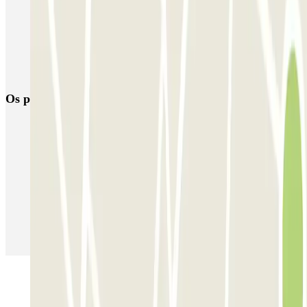
Reserva Parque de Estacionamento Perto da Rotunda da Boavista
Reserva parque estacionamento junto da Praia de Matosinhos
Reserva Parque de Estacionamento perto Mercado Bom Sucesso
Os parques de estacionamento
mais reservados
Estacionamento em Porto
Estacionamento em Lisboa
Estacionamento em Veneza
Estacionamento em Sevilha
Estacionamento em Madrid
Estacionamento em Aeroporto de Adolfo Suárez Madrid–Barajas
(MAD)