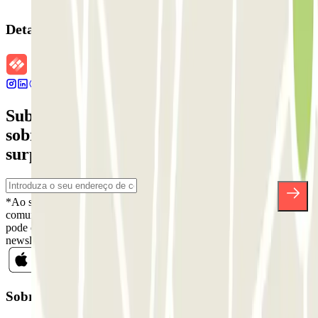
Detalhes da reserva
Subscreva a nossa newsletter e saiba mais
sobre descontos, sorteios e muitas outras
surpresas.
*Ao subscrever, aceita a nossa Política de Privacidade para receber
comunicações comerciais da Parclick. Sem qualquer obrigação,
pode cancelar a sua subscrição sempre que quiser na mesma
newsletter.
Sobre a Parclick