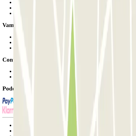
Quem somos
Como funciona
Os nossos parques de estacionamento
Vamos colaborar?
Profissionais
Fornecedor de estacionamento
Afiliados
Contacto
Contacte-nos
FAQ
Pode utilizar estes métodos de pagamento:
Termos de utilização e contratação
Condições de cancelamento