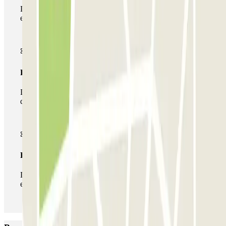
Durante a sua estadia, só poderá entrar e sair do parque de
estacionamento uma vez.
Passe multiestacionamento
Durante a sua estadia, pode utilizar toda a rede de parques
de estacionamento deste operador disponível em Parclick.
Passe ilimitado
Durante a sua estadia, pode entrar e sair do parque de
estacionamento as vezes que quiser.