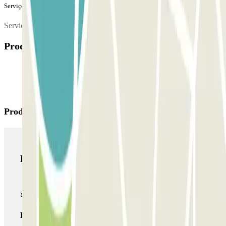
Serviços extra (não incluídos no preço)
Serviços de lavagem de 20 euros preço low cost
Produtos disponíveis
Produtos Parclick
Produtos Parclick
Passe simples