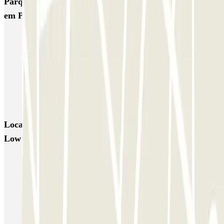
Parques de estacionamento com melhor classificação
em Porto
SABA Cardosas
SABA Ribeira
SABA Palácio da Justiça
SABA Praça Lisboa
Visconde Setúbal
Cristal Park
Parque do Carregal
APARC Península
AutoParque Laires
Garagem Dom João IV
Locais e eventos interessantes próximos de RM Motors
Low Cost Parking - P&R - Coberto
Parque estacionamento em Aeroporto Porto low cost
Reserva Parque de Estacionamento perto da Casa da Música
Reservar Parque de Estacionamento perto Praça do Marques de
Pombal Porto
Reservar Estacionamento Festa de São João no Porto