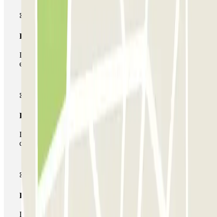
Passe simples
Durante a sua estadia, só poderá entrar e sair do parque de
estacionamento uma vez.
Passe multiestacionamento
Durante a sua estadia, pode utilizar toda a rede de parques
de estacionamento deste operador disponível em Parclick.
Passe ilimitado
Durante a sua estadia, pode entrar e sair do parque de