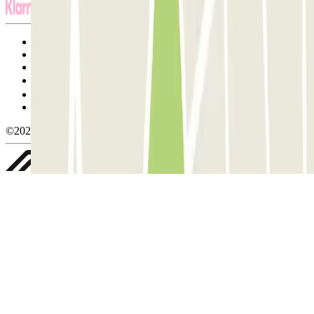
Termos de utilização e contratação
Condições de cancelamento
Política de cookies
Gerir cookies
Política de privacidade
Whistleblowing
©2026 Parclick. All rights reserved