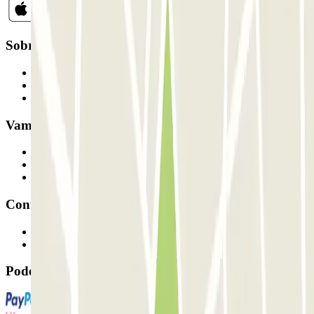
Sobre a Parclick
Quem somos
Como funciona
Os nossos parques de estacionamento
Vamos colaborar?
Profissionais
Fornecedor de estacionamento
Afiliados
Contacto
Contacte-nos
FAQ
Pode utilizar estes métodos de pagamento: