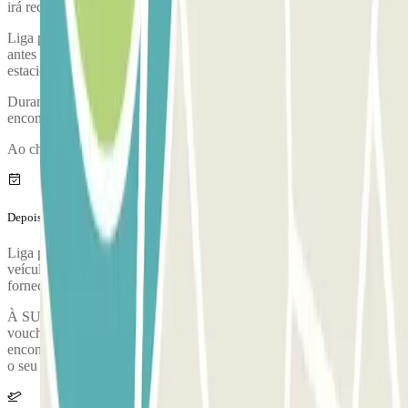
irá recolher o seu veículo.
Liga para o parque de estacionamento aproximadamente 15 minutos
antes de chegares ao aeroporto. O número de telefone do parque de
estacionamento será fornecido assim que tiveres finalizado a reserva.
Durante a chamada, um funcionário irá confirmar-te o ponto de
encontro.
Ao chegares, irá realizar-se uma inspeção do teu veículo.
Depois da tua viagem
Liga para o parque de estacionamento para solicitares a entrega do
veículo. O número de telefone do parque de estacionamento será
fornecido assim que concluíres a reserva.
À SUA VOLTA: Ligue para o número de telefone que consta no
voucher assim que recolher a sua bagagem e dirija-se ao ponto de
encontro, onde o pessoal do parque de estacionamento lhe entregará
o seu veículo.