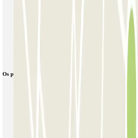
Reservar Estacionamento Festa de São João no Porto
Reserva Parque de Estacionamento Perto da Rotunda da Boavista
Reserva parque estacionamento junto da Praia de Matosinhos
Reserva Parque de Estacionamento perto Mercado Bom Sucesso
Reservar Parque de Estacionamento perto Praça do Marques de
Pombal Porto
Os parques de estacionamento
mais reservados
Estacionamento em Porto
Estacionamento em Lisboa
Estacionamento em Veneza
Estacionamento em Sevilha
Estacionamento em Madrid
Estacionamento em Aeroporto de Adolfo Suárez Madrid–Barajas