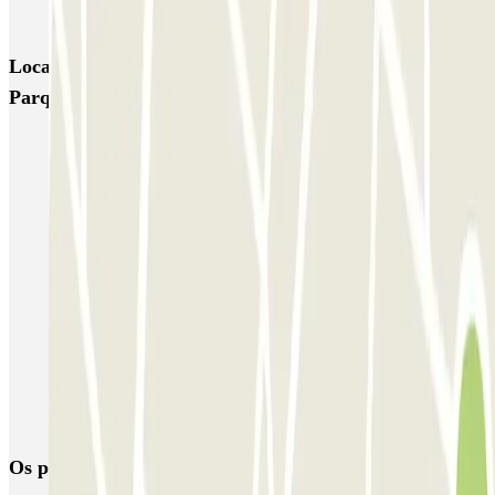
Garagem Dom João IV
Locais e eventos interessantes próximos de SABA
Parque de Estacionamento Península
Reserva Parque de Estacionamento perto Mercado Bom Sucesso
Reserva parque estacionamento junto da Praia de Matosinhos
Reserva Parque de Estacionamento Perto da Rotunda da Boavista
Reservar Estacionamento Festa de São João no Porto
Reserva Parque de Estacionamento perto da Casa da Música
Reserva Parque de Estacionamento perto do Museu Nacional dos
Reis
Reservar Estacionamento perto Hospital Geral de Santo António
Porto
Os parques de estacionamento
mais reservados