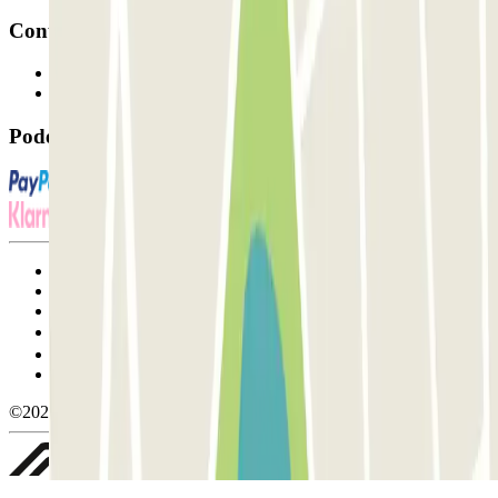
Contacto
Contacte-nos
FAQ
Pode utilizar estes métodos de pagamento:
Termos de utilização e contratação
Condições de cancelamento
Política de cookies
Gerir cookies
Política de privacidade
Whistleblowing
©2026 Parclick. All rights reserved