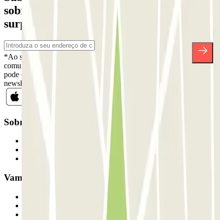
sobre descontos, sorteios e muitas outras
surpresas.
*Ao subscrever, aceita a nossa Política de Privacidade para receber
comunicações comerciais da Parclick. Sem qualquer obrigação,
pode cancelar a sua subscrição sempre que quiser na mesma
newsletter.
Sobre a Parclick
Quem somos
Como funciona
Os nossos parques de estacionamento
Vamos colaborar?
Profissionais
Fornecedor de estacionamento
Afiliados