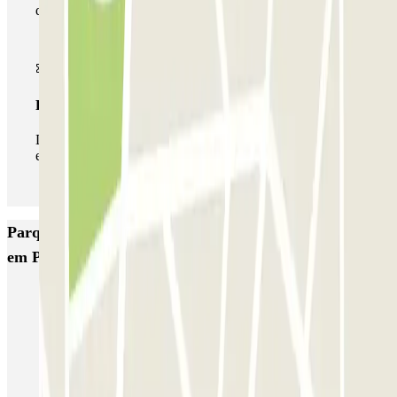
de estacionamento deste operador disponível em Parclick.
Passe ilimitado
Durante a sua estadia, pode entrar e sair do parque de
estacionamento as vezes que quiser.
Parques de estacionamento com melhor classificação
em Porto
SABA Cardosas
SABA Ribeira
SABA Palácio da Justiça
SABA Praça Lisboa
Visconde Setúbal
Cristal Park
Parque do Carregal
APARC Península
AutoParque Laires