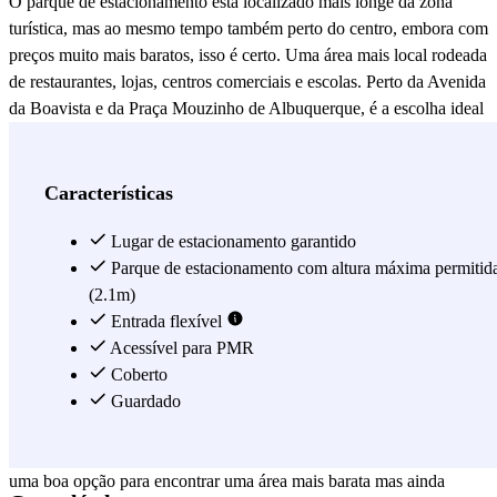
O parque de estacionamento está localizado mais longe da zona
turística, mas ao mesmo tempo também perto do centro, embora com
preços muito mais baratos, isso é certo. Uma área mais local rodeada
de restaurantes, lojas, centros comerciais e escolas. Perto da Avenida
da Boavista e da Praça Mouzinho de Albuquerque, é a escolha ideal
para quem procura uma solução de estacionamento segura e fácil. O
parque de estacionamento está também perto de outros pontos de
referência da cidade, como a Casa da Música a 5 minutos de
Características
distância, o Cemitério Agramonte que, se tiver tempo, vale a pena
dar um passeio relaxante ou o Mercado Bom Sucesso ou o Centro
Lugar de estacionamento garantido
Comercial Cidade do Porto, se sentir vontade ou necessidade de
Parque de estacionamento com altura máxima permitid
fazer algumas compras. Uma caminhada de 9 minutos pela Via
(2.1m)
Panorâmica vai levá-lo à maioria das universidades. Desde a
Entrada flexível
Faculdade de Letras da Universidade do Porto e a sua Biblioteca até
Acessível para PMR
à Faculdade de Ciências mesmo ao lado é também o Planeatario de
Coberto
Porto e a Faculdade de Arquitectura ou o Centro de Astrofísica.
Guardado
Relativamente perto está também o Museo do Holocausto do Porto.
É apenas uma caminhada de 13 minutos até ao centro, por isso é
uma boa opção para encontrar uma área mais barata mas ainda