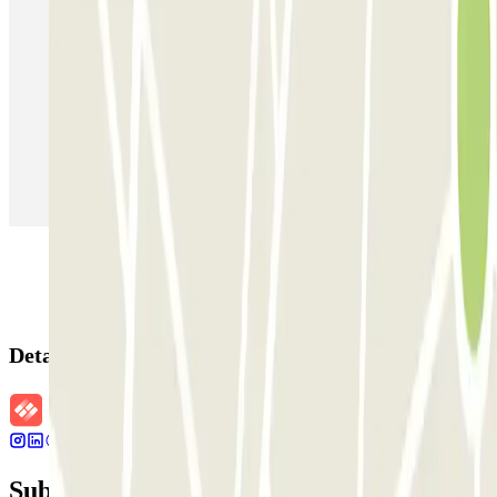
Estacionamento em Porto
Estacionamento em Lisboa
Estacionamento em Veneza
Estacionamento em Sevilha
Estacionamento em Madrid
Estacionamento em Aeroporto de Adolfo Suárez Madrid–Barajas
(MAD)
Detalhes da reserva
Subscreva a nossa newsletter e saiba mais