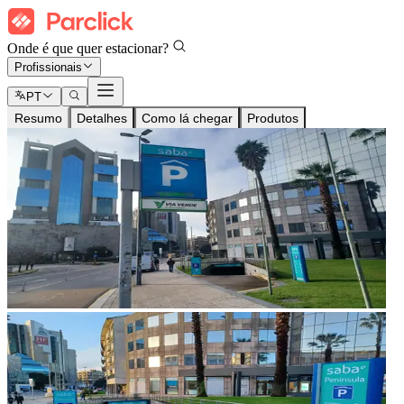
Onde é que quer estacionar?
Profissionais
PT
Resumo
Detalhes
Como lá chegar
Produtos