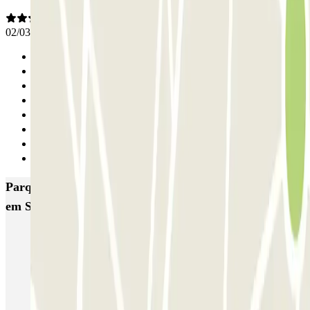
02/03/2026
Anterior
1
2
3
4
5
6
Seguinte
Parques de estacionamento com melhor classificação
em Saragoca
IC Eduardo Ibarra
San Clemente
SABA Estación Zaragoza - Delicias
AENA Aeropuerto de Zaragoza - General P1
INDIGO Salamero