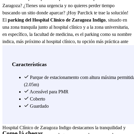
Zaragoza? ¿Tienes una urgencia y no quieres perder tiempo
buscando un sitio donde aparcar? ¡Hoy Parclick te trae la solución!
El
parking del Hospital Clínico de Zaragoza Indigo
, situado en
una zona tranquila junto al hospital clínico y a la zona universitaria,
en específico, la facultad de medicina, es el parking como su nombre
indica, más próximo al hospital clínico, tu opción más práctica ante
una urgencia es el parking del
Hospital Clínico
de Zaragoza Indigo.
Además de su privilegiada ubicación, el parking del Hospital
Clínico de Zaragoza Indigo está disponible las 24 horas del día,
Características
todos los días de la semana, para que puedas acceder a él cuando te
venga mejor o por una urgencia, pero el parking del Hospital
Parque de estacionamento com altura máxima permitid
Clínico de Zaragoza Indigo también cuenta con diferentes
(2.05m)
instalaciones como: aseos, mantenimiento de vehículos, carga
Acessível para PMR
eléctrica, servicio de arranque de baterías, y accesibilidad para
Coberto
personas con discapacidad, así que si vas a pasar unas horas en el
Guardado
Hospital Clínico de Zaragoza, el parking del Hospital Clínico de
Zaragoza Indigo se ocupará de tu coche. De la zona del parking del
Hospital Clínico de Zaragoza Indigo destacamos la tranquilidad y
Como lá chegar