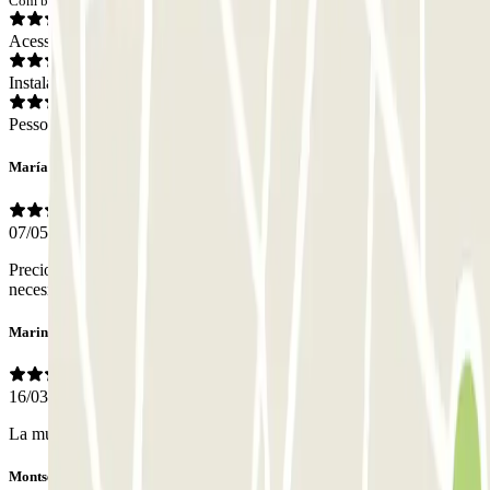
Com base em 17 opiniões
Acesso
Instalações
Pessoal
María
07/05/2026
Precio un poco caro Posibilidad de adaptar el horario ajustado a la
necesidad on line
Marina
16/03/2026
La mudad de las veces no ha leído la matrícula
Montse