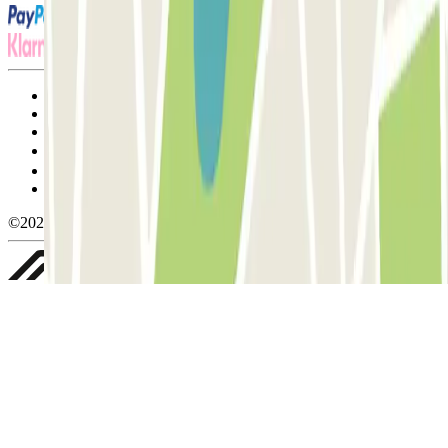
Termos de utilização e contratação
Condições de cancelamento
Política de cookies
Gerir cookies
Política de privacidade
Whistleblowing
©2026 Parclick. All rights reserved