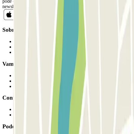
pode cancelar a sua subscrição sempre que quiser na mesma
newsletter.
Sobre a Parclick
Quem somos
Como funciona
Os nossos parques de estacionamento
Vamos colaborar?
Profissionais
Fornecedor de estacionamento
Afiliados
Contacto
Contacte-nos
FAQ
Pode utilizar estes métodos de pagamento: