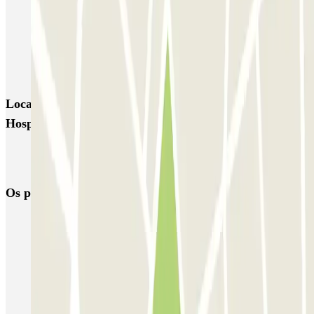
INDIGO Hospital Clinico
INDIGO El Carmen
INDIGO Plaza del Pilar - Juzgados
INDIGO Plaza del Pilar - Ayuntamiento
INDIGO Audiorama
Locais e eventos interessantes próximos de INDIGO
Hospital Clinico
Reservar parque de estacionamento em Aeroporto de Saragoça
(ZAZ)
Os parques de estacionamento
mais reservados
Estacionamento em Porto
Estacionamento em Lisboa
Estacionamento em Veneza
Estacionamento em Sevilha
Estacionamento em Madrid
Estacionamento em Aeroporto de Adolfo Suárez Madrid–Barajas