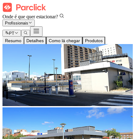
Onde é que quer estacionar?
Profissionais
PT
Resumo
Detalhes
Como lá chegar
Produtos