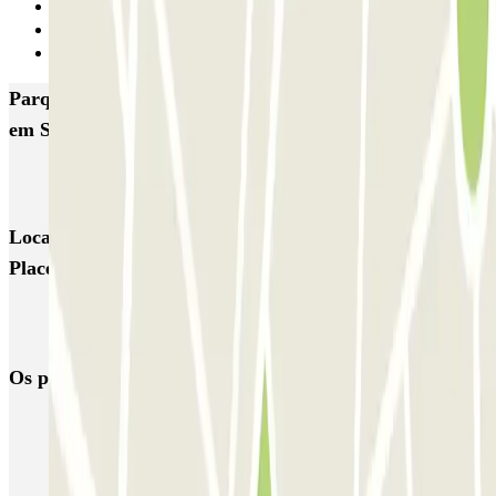
5
6
Seguinte
Parques de estacionamento com melhor classificação
em Schaerbeek
Parkbee Albert Giraud
Locais e eventos interessantes próximos de Parkbee
Place Solvay
Reservar parque de estacionamento em Aeroporto de Bruxelas-
Nacional - Zaventem (BRU)
Os parques de estacionamento
mais reservados
Estacionamento em Porto
Estacionamento em Lisboa
Estacionamento em Veneza
Estacionamento em Sevilha