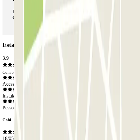
Durante a sua estadia, pode entrar e sair do parque de
estacionamento as vezes que quiser.
Estacionamento Parkbee Place Solvay: Opiniões
3.9
Com base em 16 opiniões
Acesso
Instalações
Pessoal
Gabi
18/05/2026