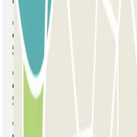
Produtos Parclick
Passe simples
Durante a sua estadia, só poderá entrar e sair do parque de
estacionamento uma vez.
Passe multiestacionamento
Durante a sua estadia, pode utilizar toda a rede de parques
de estacionamento deste operador disponível em Parclick.
Passe ilimitado