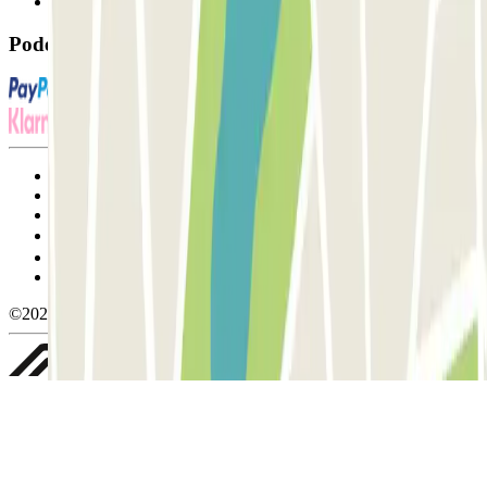
FAQ
Pode utilizar estes métodos de pagamento:
Termos de utilização e contratação
Condições de cancelamento
Política de cookies
Gerir cookies
Política de privacidade
Whistleblowing
©2026 Parclick. All rights reserved