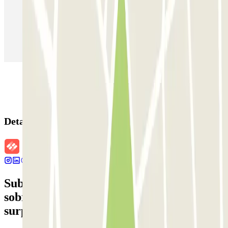
Estacionamento em Madrid
Estacionamento em Aeroporto de Adolfo Suárez Madrid–Barajas
(MAD)
Detalhes da reserva
Subscreva a nossa newsletter e saiba mais
sobre descontos, sorteios e muitas outras
surpresas.