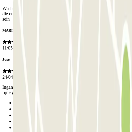
Wir hatten Schwierigkeiten, sowohl in der Mail als auch in der App
die entscheidende Schaltfläche zu finden. Die dürfte gern auffälliger
sein
MARIO
11/05/2026
Jose
24/04/2026
Ingang lastig re vinden en inrijden op kenteken werkte niet. Verder
fijne garage.
Anterior
1
2
3
4