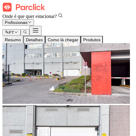
Onde é que quer estacionar?
Profissionais
PT
Resumo
Detalhes
Como lá chegar
Produtos