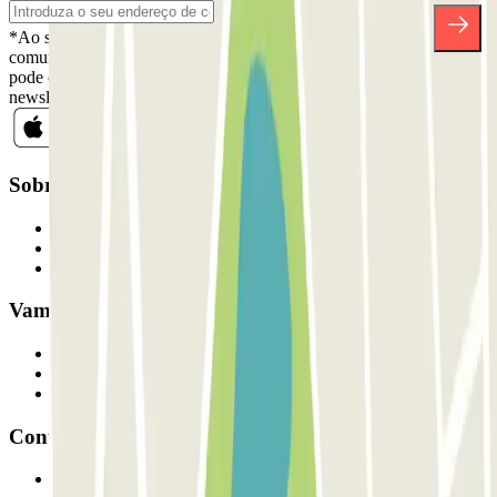
*Ao subscrever, aceita a nossa Política de Privacidade para receber
comunicações comerciais da Parclick. Sem qualquer obrigação,
pode cancelar a sua subscrição sempre que quiser na mesma
newsletter.
Sobre a Parclick
Quem somos
Como funciona
Os nossos parques de estacionamento
Vamos colaborar?
Profissionais
Fornecedor de estacionamento
Afiliados
Contacto
Contacte-nos