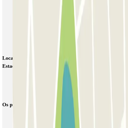
Parking Vuela Aeropuerto Sevilla - P&R
Parking Pista Aeropuerto Sevilla - Valet
SABA Estación Sevilla - Santa Justa (P1 / P3)
AUSSA José Laguillo
Locais e eventos interessantes próximos de SABA
Estación Sevilla - Plaza de las Armas
Reservar parque de estacionamento perto da estação de Santa Justa
de Sevilha
Estacionamento Aeroporto Sevilha | Parclick
Os parques de estacionamento
mais reservados
Estacionamento em Porto
Estacionamento em Lisboa