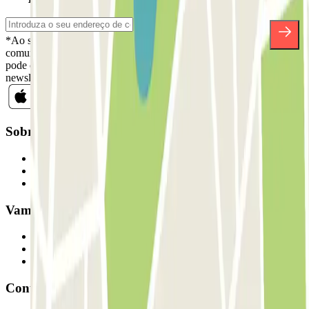
*Ao subscrever, aceita a nossa Política de Privacidade para receber
comunicações comerciais da Parclick. Sem qualquer obrigação,
pode cancelar a sua subscrição sempre que quiser na mesma
newsletter.
Sobre a Parclick
Quem somos
Como funciona
Os nossos parques de estacionamento
Vamos colaborar?
Profissionais
Fornecedor de estacionamento
Afiliados
Contacto