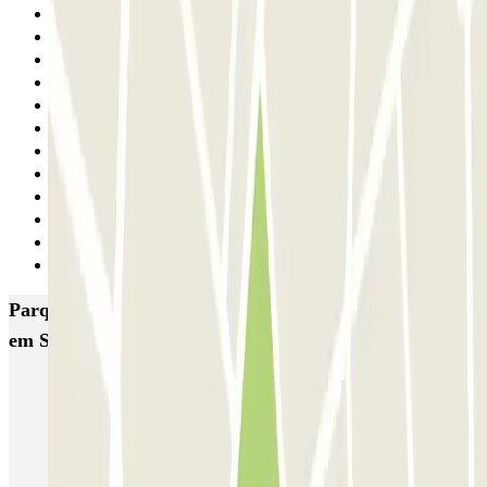
1
2
3
4
5
6
7
8
9
10
11
Seguinte
Parques de estacionamento com melhor classificação
em Sevilha
SABA Macarena
MC Plaza de Cuba
MC Avenida de Roma
MC Sagrado Corazón
SABA Estación Sevilla - Plaza de las Armas
Rosa Amarilla - Hospital Virgen del Rocío