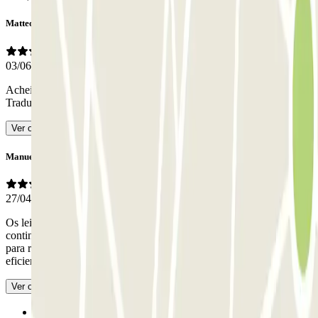
Matteo
03/06/2026
Achei muito fácil, basta ler o guia para confirmar o estacionamento
-
Traduzido com IA
Ver original
Manuel
27/04/2026
Os leitores de matrículas são um verdadeiro desastre, falham
continuamente e frequentemente é necessário recorrer ao pessoal
para resolver a saída. O atendimento da equipe é muito amigável e
eficiente.
- Traduzido com IA
Ver original
Anterior