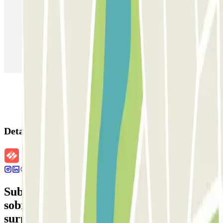
Estacionamento em Veneza
Estacionamento em Sevilha
Estacionamento em Madrid
Estacionamento em Aeroporto de Adolfo Suárez Madrid–Barajas
(MAD)
Detalhes da reserva
Subscreva a nossa newsletter e saiba mais
sobre descontos, sorteios e muitas outras
surpresas.