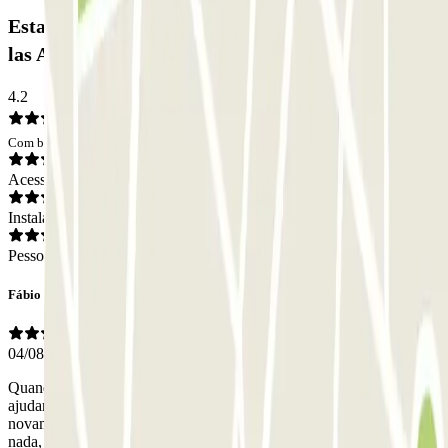
Estacionamento SABA Estación Sevilla - Plaza de
las Armas: Opiniões
4.2
Com base em 32 opiniões
Acesso
Instalações
Pessoal
Fábio Mendoza
04/08/2026
Quando cheguei, fui ao controlo para falar com o assistente e me
ajudar com a reserva,supostamente ficou tudo feito, mas ao sair
novamente com a viatura, não abriu e para resolver nao fizeram
nada, apenas um ticket de saída, apenas a segunda vez com outra