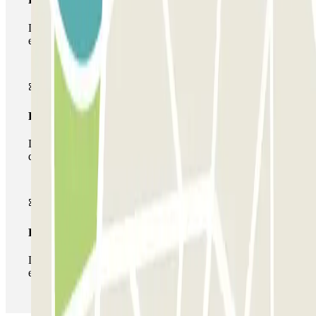
Durante a sua estadia, só poderá entrar e sair do parque de
estacionamento uma vez.
Passe multiestacionamento
Durante a sua estadia, pode utilizar toda a rede de parques
de estacionamento deste operador disponível em Parclick.
Passe ilimitado
Durante a sua estadia, pode entrar e sair do parque de
estacionamento as vezes que quiser.