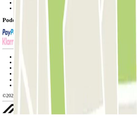
Contacte-nos
FAQ
Pode utilizar estes métodos de pagamento:
Termos de utilização e contratação
Condições de cancelamento
Política de cookies
Gerir cookies
Política de privacidade
Whistleblowing
©2026 Parclick. All rights reserved