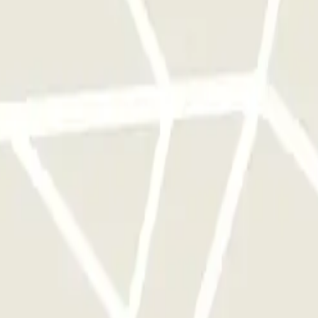
cionamento uma vez.
ntes da hora da sua reserva. Fora deste intervalo, o tempo adicional
 o parque de estacionamento gere na altura. Neste caso, no final da sua 
stacionamento deste operador disponível em Parclick.
mento as vezes que quiser.
 Estrasburgo