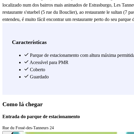
localizado num dos bairros mais animados de Estrasburgo, Les Tanneurs
restaurante s'stuebel (5 rue du Bouclier), ao restaurante le sultan 
entendeu, é muito fácil encontrar um restaurante perto do seu parque 
muito diferentes uns dos outros. O seu parque de estacionamento Ind
parque de estacionamento do Indigo Strasbourg Les Tanneurs está loca
comercial Aubette (31 place Kléber), o centro comercial Les Halles (
Características
(L'Aubette, Place Kléber). Se é fã de cinema, já encontrou o seu lug
Strasbourg Les Tanneurs está também idealmente localizado na cidade p
Parque de estacionamento com altura máxima permitid
um posto de correios. Finalmente, Estrasburgo é uma cidade muito cu
Acessível para PMR
Aubette e o bairro conhecido pelas suas típicas ruas estreitas, La P
Coberto
Tanneurs está situado a um passo do sistema de transportes públicos 
Guardado
Ver mais
Como lá chegar
Entrada do parque de estacionamento
Rue du Fossé-des-Tanneurs 24