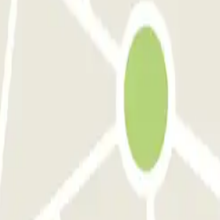
amento em Aeroporto de Adolfo Suárez Madrid–Barajas (MAD)