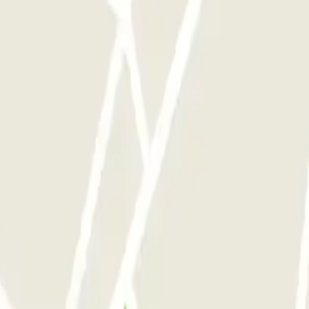
Danube Bleu Zenpark
 Tanneurs
o em Veneza
Estacionamento em Sevilha
Estacionamento em Madrid
Estacion
click.
ediações.