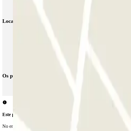
INDIGO Hôpital Hautepierre
Kléber - Parlement Européen Zenpark
Locais e eventos interessantes próximos de INDIGO Les
Estacionamento mercados de natal Estrasburgo
Estacionamento perto do bairro da Petite France em Estrasburgo
Estacionamento perto do Hospital Hautepierre em Estrasburgo
Estacionamento Aeroporto Estrasburgo-Entzheim
Os parques de estacionamento
mais reservados
Estacionamento em Porto
Estacionamento em Lisboa
Estacionament
Este parque de estacionamento não aceita reservas através da Par
No entanto, podes reservar um dos parques de estacionamento nas im