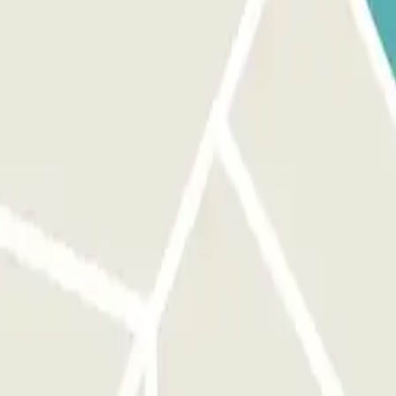
culas reconhecerá o seu veículo e a barreira abrir-se-á sem que tenha
 indicado no seu formulário de reserva e/ou e-mail de confirmação de
 que tenha de fazer nada, tal como fez quando chegou.