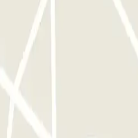
 será automaticamente cobrado (quer chegue ou parta antes ou depois
reserva, receberá o recibo correspondente a este tempo extra.