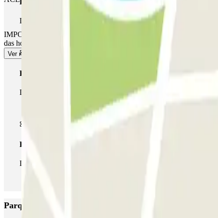
Passe simples
Durante a sua estadia, só poderá entrar e sair do parque de esta
IMPORTANTE: pode aceder ao parque de estacionamento até uma hora a
das horas indicadas na sua reserva), dependendo das tarifas locais que
Ver mais
Passe multiestacionamento
Durante a sua estadia, pode utilizar toda a rede de parques de e
Passe ilimitado
Durante a sua estadia, pode entrar e sair do parque de estaciona
Parques de estacionamento com melhor classificação em