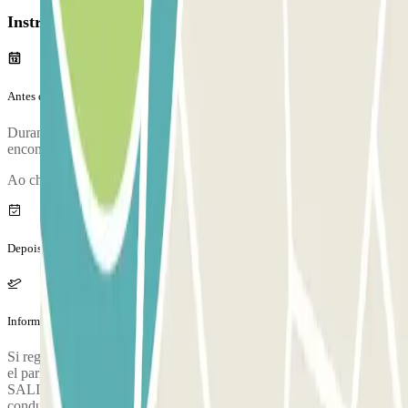
Instruções
Antes da tua viagem
Durante a chamada, um funcionário irá confirmar-te o ponto de
encontro.
Ao chegares, irá realizar-se uma inspeção do teu veículo.
Depois da tua viagem
Informação adicional
Si regresas por la tarde y tu vuelo se retrasa, ponte en contacto con
el parking lo antes posible. DOS HORAS ANTES DE LA
SALIDA: Recibirás un SMS con el número de teléfono del
conductor que recogerá tu vehículo en la terminal. Tendrás que