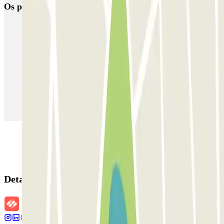
Os parques de estacionamento
mais reservados
Estacionamento em Porto
Estacionamento em Lisboa
Estacionamento em Veneza
Estacionamento em Sevilha
Estacionamento em Madrid
Estacionamento em Aeroporto de Adolfo Suárez Madrid–Barajas
(MAD)
Detalhes da reserva