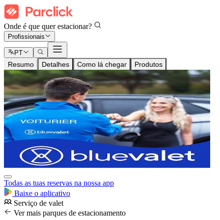
Onde é que quer estacionar?
Profissionais
PT
Resumo
Detalhes
Como lá chegar
Produtos
Todas as tuas reservas na nossa app
Baixe o aplicativo
Serviço de valet
Ver mais parques de estacionamento