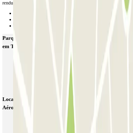
rendu la voiture au retour
Anterior
1
Seguinte
Parques de estacionamento com melhor classificação
em Tillé
Officiel P1 AÉROPORT PARIS-BEAUVAIS
Officiel P3 AÉROPORT PARIS-BEAUVAIS
Blue Valet - Aéroport de Beauvais (BVA)
Locais e eventos interessantes próximos de Blue Valet -
Aéroport de Beauvais (BVA)
Reservar parque de estacionamento em Aeroporto de Paris
Beauvais Tillé (BVA)