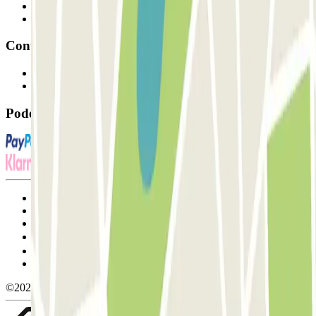
Fornecedor de estacionamento
Afiliados
Contacto
Contacte-nos
FAQ
Pode utilizar estes métodos de pagamento:
Termos de utilização e contratação
Condições de cancelamento
Política de cookies
Gerir cookies
Política de privacidade
Whistleblowing
©2026 Parclick. All rights reserved