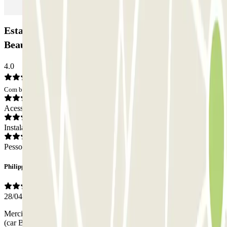
Estacionamento Blue Valet - Aéroport de
Beauvais (BVA): Opiniões
4.0
Com base em 1 opiniões
Acesso
Instalações
Pessoal
Philippe
28/04/2025
Merci à Wendy de BlueValet qui nous a dépanné en urgence à l'aller
(car BlueValet n'avait pas eu l'information par Parclick !) et qui a