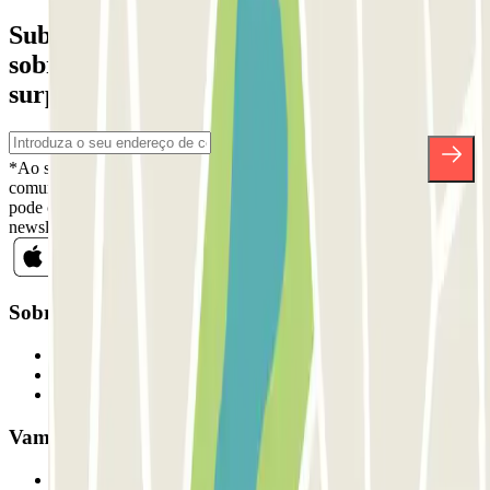
Subscreva a nossa newsletter e saiba mais
sobre descontos, sorteios e muitas outras
surpresas.
*Ao subscrever, aceita a nossa Política de Privacidade para receber
comunicações comerciais da Parclick. Sem qualquer obrigação,
pode cancelar a sua subscrição sempre que quiser na mesma
newsletter.
Sobre a Parclick
Quem somos
Como funciona
Os nossos parques de estacionamento
Vamos colaborar?
Profissionais