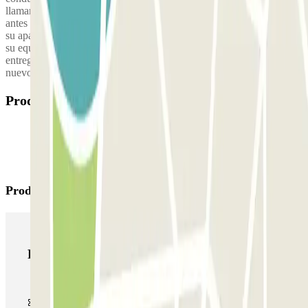
llamar 15 minutos antes de la hora de recogida establecida. 1 hora
antes de su regreso: recibirá un SMS con el número de teléfono de
su aparcacoches para confirmar su llegada en cuanto haya recogido
su equipaje. Le estará esperando con su vehículo en el punto de
entrega de su terminal de llegada, listo para ponerse en marcha de
nuevo.
Produtos disponíveis
Produtos Parclick
Produtos Parclick