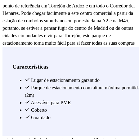
ponto de referência em Torrejón de Ardoz e em todo o Corredor del
Henares. Pode chegar facilmente a este centro comercial a partir da
estação de comboios suburbanos ou por estrada na A2 e na M45,
portanto, se estiver a pensar fugir do centro de Madrid ou de outras
cidades circundantes e vir para Torrejón, este parque de
estacionamento torna muito fácil para si fazer todas as suas compras
e desfrutar das actividades de lazer disponíveis nas suas instalações.
O parque de estacionamento El Círculo está situado a 11 minutos a
pé da estação de comboios suburbanos e fica muito perto do centro,
Características
e pode mesmo caminhar até lá em apenas 5 minutos. A Câmara
Municipal fica a 12 minutos a pé e o Museu da Cidade a 7 minutos a
Lugar de estacionamento garantido
pé ou o Teatro Municipal a 10 minutos a pé, por isso pode deixar o
Parque de estacionamento com altura máxima permitid
seu carro aqui depois das compras e caminhar até ao centro se quiser
(2m)
continuar com os seus negócios ou visitas. Leroy Merlin está
Acessível para PMR
também mesmo ao lado. Para entrar no parque de estacionamento
Coberto
tem de recolher o seu bilhete e quando sair terá de ligar para o
Guardado
número de telefone que aparece para que a sua reserva possa ser
validada e possa sair sem qualquer problema. É um parque de