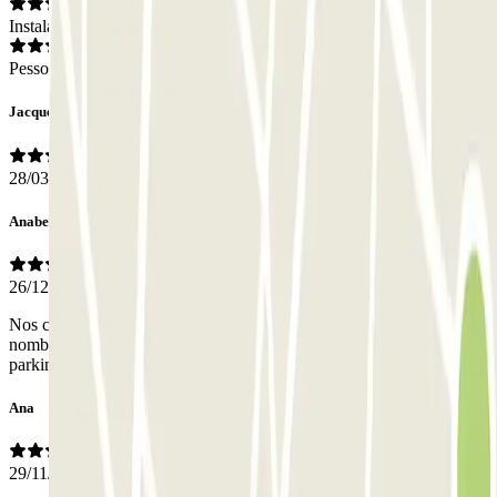
Instalações
Pessoal
Jacqueline
28/03/2026
Anabelen
26/12/2025
Nos costó mucho saber cuál era la entrada , ya que no pone el
nombre , y los que venimos de fuera no sabemos si es ese o otro
parking , el GPS te manda a la salida .
Ana
29/11/2024