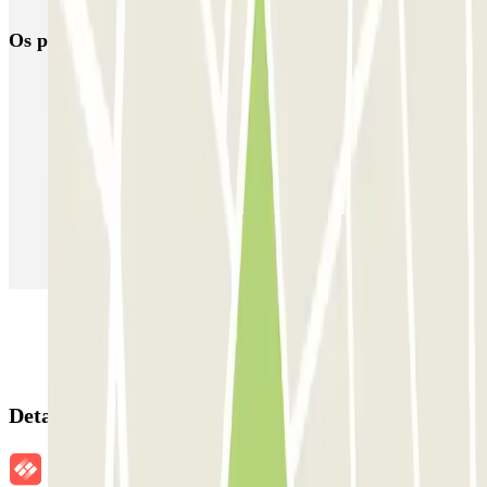
Os parques de estacionamento
mais reservados
Estacionamento em Porto
Estacionamento em Lisboa
Estacionamento em Veneza
Estacionamento em Sevilha
Estacionamento em Madrid
Estacionamento em Aeroporto de Adolfo Suárez Madrid–Barajas
(MAD)
Detalhes da reserva