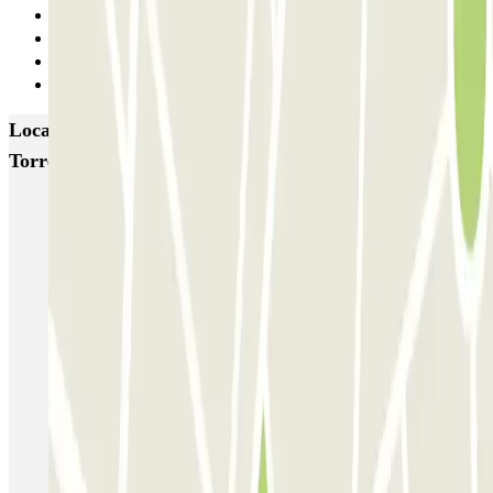
Anterior
1
2
Seguinte
Locais e eventos interessantes próximos de El Circulo
Torrejón de Ardoz
Parque de estacionamento perto do Terminal 1 do Aeroporto de
Adolfo Suárez Madrid–Barajas (MAD)
Parque de estacionamento perto do Terminal 2 do Aeroporto de
Adolfo Suárez Madrid–Barajas (MAD)
Parque de estacionamento perto do Terminal 3 do Aeroporto de
Adolfo Suárez Madrid–Barajas (MAD)
Estacionamento Aeroporto Madrid - Low Cost | Parclick
Parque de estacionamento perto do Terminal 4 do Aeroporto de
Adolfo Suárez Madrid–Barajas (MAD)
Parque próximo da estação de Chamartín