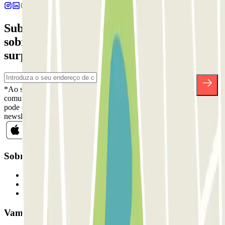
Subscreva a nossa newsletter e saiba mais
sobre descontos, sorteios e muitas outras
surpresas.
*Ao subscrever, aceita a nossa Política de Privacidade para receber
comunicações comerciais da Parclick. Sem qualquer obrigação,
pode cancelar a sua subscrição sempre que quiser na mesma
newsletter.
Sobre a Parclick
Quem somos
Como funciona
Os nossos parques de estacionamento
Vamos colaborar?