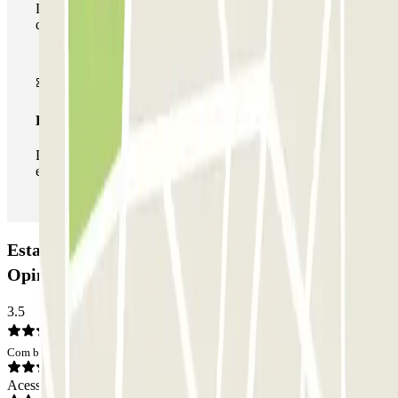
Durante a sua estadia, pode utilizar toda a rede de parques
de estacionamento deste operador disponível em Parclick.
Passe ilimitado
Durante a sua estadia, pode entrar e sair do parque de
estacionamento as vezes que quiser.
Estacionamento El Circulo Torrejón de Ardoz:
Opiniões
3.5
Com base em 5 opiniões
Acesso