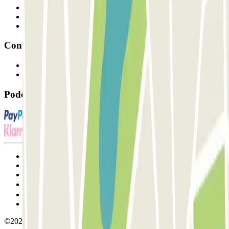
Profissionais
Fornecedor de estacionamento
Afiliados
Contacto
Contacte-nos
FAQ
Pode utilizar estes métodos de pagamento:
Termos de utilização e contratação
Condições de cancelamento
Política de cookies
Gerir cookies
Política de privacidade
Whistleblowing
©2026 Parclick. All rights reserved