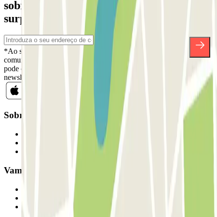
sobre descontos, sorteios e muitas outras
surpresas.
*Ao subscrever, aceita a nossa Política de Privacidade para receber
comunicações comerciais da Parclick. Sem qualquer obrigação,
pode cancelar a sua subscrição sempre que quiser na mesma
newsletter.
Sobre a Parclick
Quem somos
Como funciona
Os nossos parques de estacionamento
Vamos colaborar?
Profissionais
Fornecedor de estacionamento
Afiliados