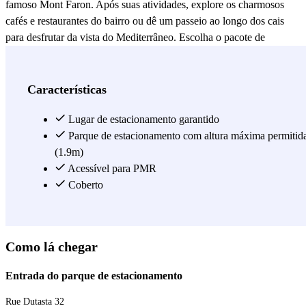
famoso Mont Faron. Após suas atividades, explore os charmosos
cafés e restaurantes do bairro ou dê um passeio ao longo dos cais
para desfrutar da vista do Mediterrâneo. Escolha o pacote de
estacionamento que atenda às suas necessidades e reserve agora na
Parclick com facilidade. Pagamento seguro online e reserva rápida
para uma experiência de estacionamento sem preocupações em
Características
Toulon.
Lugar de estacionamento garantido
Ver mais
Parque de estacionamento com altura máxima permitid
(1.9m)
Acessível para PMR
Coberto
Como lá chegar
Entrada do parque de estacionamento
Rue Dutasta 32