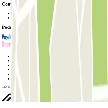
Contacto
Contacte-nos
FAQ
Pode utilizar estes métodos de pagamento:
Termos de utilização e contratação
Condições de cancelamento
Política de cookies
Gerir cookies
Política de privacidade
Whistleblowing
©2026 Parclick. All rights reserved