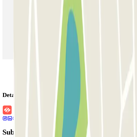
Estacionamento em Porto
Estacionamento em Lisboa
Estacionamento em Veneza
Estacionamento em Sevilha
Estacionamento em Madrid
Estacionamento em Aeroporto de Adolfo Suárez Madrid–Barajas
(MAD)
Detalhes da reserva
Subscreva a nossa newsletter e saiba mais