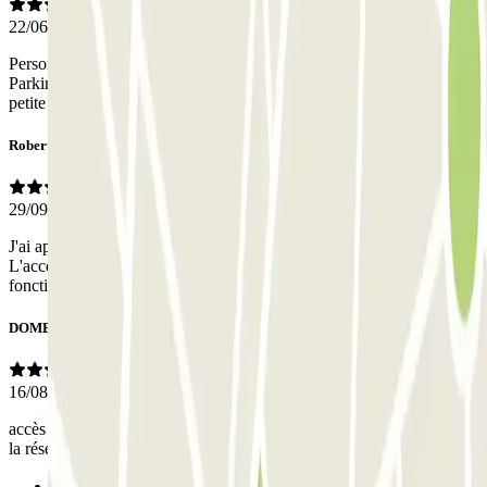
22/06/2026
Personne très agréable au téléphone et réponse simple et efficace.
Parking très propre et bien bien signalé malgré son accès dans une
petite rue.
Robert
29/09/2025
J'ai apprécié la reconnaissance de la plaque pour ouvrir la barrière.
L'accès piéton la nuit est plus problématique. Le système ne
fonctionne pas et il faut systématiquement appeler à l'interphone.
DOMENICA
16/08/2025
accès entrée et sortie excellent et place dispo comme énoncé lors de
la réservation.