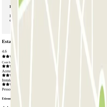
Passe ilimitado
Durante a sua estadia, pode entrar e sair do parque de
estacionamento as vezes que quiser.
Estacionamento Q-Park - Lafayette: Opiniões
4.6
Com base em 6 opiniões
Acesso
Instalações
Pessoal
Etienne