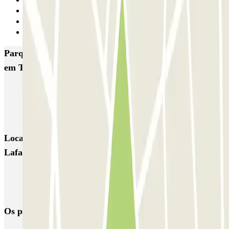
Anterior
1
2
Seguinte
Parques de estacionamento com melhor classificação
em Toulon
Q-Park - Mayol Centre
Q-Park - Lafayette
Q-Park Zénith Préfecture
Locais e eventos interessantes próximos de Q-Park -
Lafayette
Parking Mayol
Estacionamento Facultés Toulon
Os parques de estacionamento
mais reservados