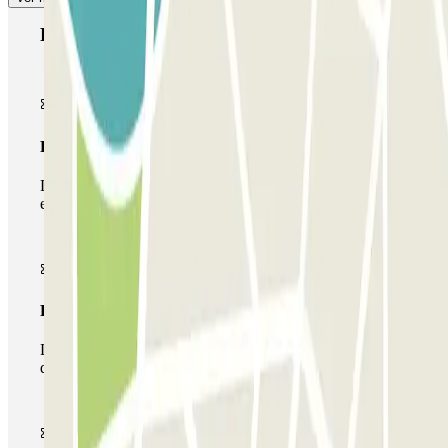
Produtos Parclick
Passe simples
Durante a sua estadia, só poderá entrar e sair do parque de
estacionamento uma vez.
Passe multiestacionamento
Durante a sua estadia, pode utilizar toda a rede de parques
de estacionamento deste operador disponível em Parclick.