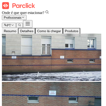
Onde é que quer estacionar?
Profissionais
PT
Resumo
Detalhes
Como lá chegar
Produtos