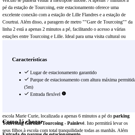
veículo se planeia visitar a metrópole lilloise. A apenas 7 minutos a
pé da estação de Tourcoing, este estacionamento oferece uma
excelente conexão com a estação de Lille Flandres e a estação de
Courtrai. Além disso, a paragem de metro ""Gare de Tourcoing"" da
linha 2 está a apenas 2 minutos a pé, facilitando o acesso a várias
estações entre Tourcoing e Lille. Ideal para uma visita cultural ou
uma sessão de compras improvisada. Para os amantes da leitura, a
mediateca André Malraux está a menos de 2 minutos a pé do
parking Tourcoing Gare de Tourcoing - Painlevé
. Esta é uma
Características
oportunidade perfeita para tomar emprestados e desfrutar de novos
livros. No que diz respeito à vida prática, aqueles que precisem fazer
Lugar de estacionamento garantido
as suas compras encontrarão o supermercado Leader Price a apenas
Parque de estacionamento com altura máxima permitid
4 minutos a pé. Também há um conveniente acesso a um correio
(5m)
postal a 2 minutos e à farmácia Vitale a 3 minutos caminhando pela
Entrada flexível
rue Louis Leloir. Os pais ficarão encantados ao saber que podem
encontrar uma vaga de estacionamento económica e segura perto da
escola Marie Curie, localizada a apenas 6 minutos a pé do
parking
Como lá chegar
Tourcoing Gare de Tourcoing - Painlevé
. Isto permitirá levar os
seus filhos à escola com total tranquilidade todas as manhãs. Além
Entrada do parque de estacionamento