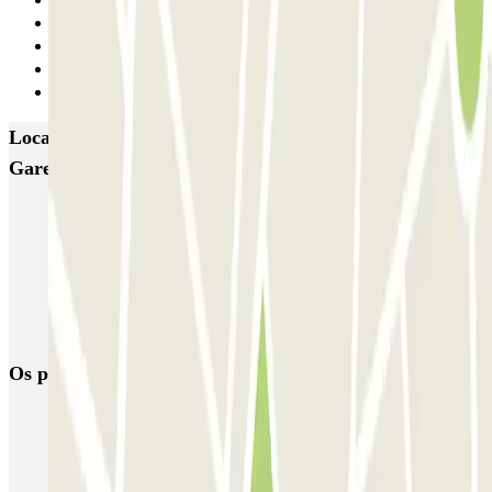
Anterior
1
2
3
Seguinte
Locais e eventos interessantes próximos de Painlevé -
Gare de Tourcoing Zenpark
Estacionamento perto da Estação de Comboios Euralille
Estacionamento perto do distrito de Vieux Lille
Estacionamento perto do Grand'Place de Lille
Reservar parque de estacionamento em Aeroporto de Lille (LIL)
Os parques de estacionamento
mais reservados
Estacionamento em Porto
Estacionamento em Lisboa
Estacionamento em Veneza
Estacionamento em Sevilha