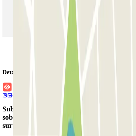
Estacionamento em Madrid
Estacionamento em Aeroporto de Adolfo Suárez Madrid–Barajas
(MAD)
Detalhes da reserva
Subscreva a nossa newsletter e saiba mais
sobre descontos, sorteios e muitas outras
surpresas.