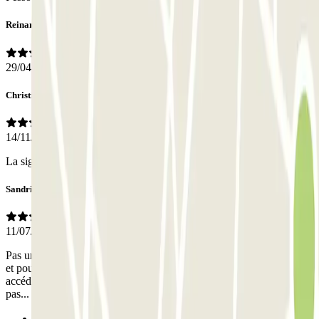
Reinard
29/04/2026
Christian
14/11/2025
La signalisation indiquant l'accès au parking doit être amélioré..
Sandrine
11/07/2025
Pas une bonne expérience avec l'application. Le bouton pour entrer
et pour sortir n'a pas fonctionné. J'ai dû aller dans mes emails pour y
accéder. En plus, la possibilité d'entrer 30 min avant ne fonctionnait
pas...