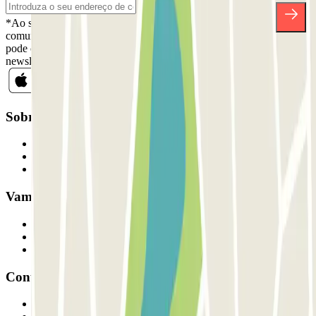
*Ao subscrever, aceita a nossa Política de Privacidade para receber
comunicações comerciais da Parclick. Sem qualquer obrigação,
pode cancelar a sua subscrição sempre que quiser na mesma
newsletter.
Sobre a Parclick
Quem somos
Como funciona
Os nossos parques de estacionamento
Vamos colaborar?
Profissionais
Fornecedor de estacionamento
Afiliados
Contacto
Contacte-nos