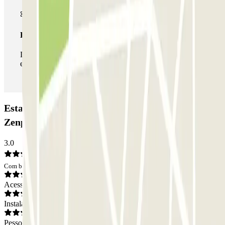
Passe ilimitado
Durante a sua estadia, pode entrar e sair do parque de
estacionamento as vezes que quiser.
Estacionamento Painlevé - Gare de Tourcoing
Zenpark: Opiniões
3.0
Com base em 7 opiniões
Acesso
Instalações
Pessoal