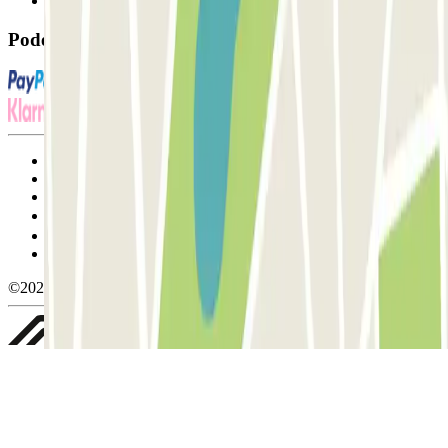
FAQ
Pode utilizar estes métodos de pagamento:
Termos de utilização e contratação
Condições de cancelamento
Política de cookies
Gerir cookies
Política de privacidade
Whistleblowing
©2026 Parclick. All rights reserved