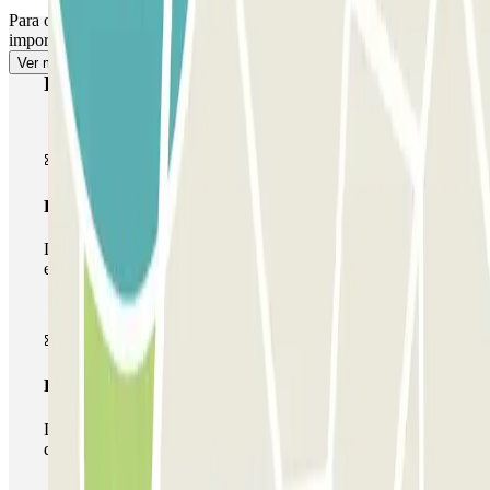
Para o acesso pedonal, consulte a nossa secção ""Informações
importantes"".
Ver mais
Produtos Parclick
Passe simples
Durante a sua estadia, só poderá entrar e sair do parque de
estacionamento uma vez.
Passe multiestacionamento
Durante a sua estadia, pode utilizar toda a rede de parques
de estacionamento deste operador disponível em Parclick.