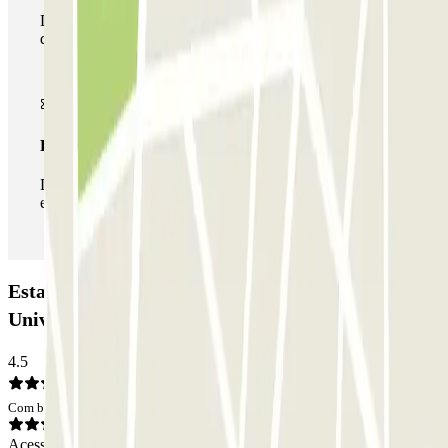
Durante a sua estadia, pode utilizar toda a rede de parques
de estacionamento deste operador disponível em Parclick.
Passe ilimitado
Durante a sua estadia, pode entrar e sair do parque de
estacionamento as vezes que quiser.
Estacionamento APK2 Hospital General
Universitario Valencia: Opiniões
4.5
Com base em 29 opiniões
Acesso