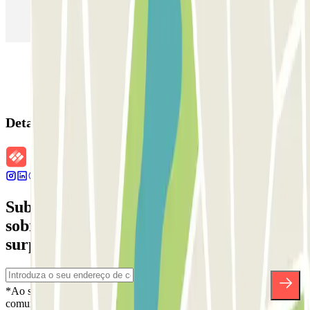
Estacionamento em Aeroporto de Adolfo Suárez Madrid–Barajas
(MAD)
Detalhes da reserva
Subscreva a nossa newsletter e saiba mais
sobre descontos, sorteios e muitas outras
surpresas.
*Ao subscrever, aceita a nossa Política de Privacidade para receber
comunicações comerciais da Parclick. Sem qualquer obrigação,