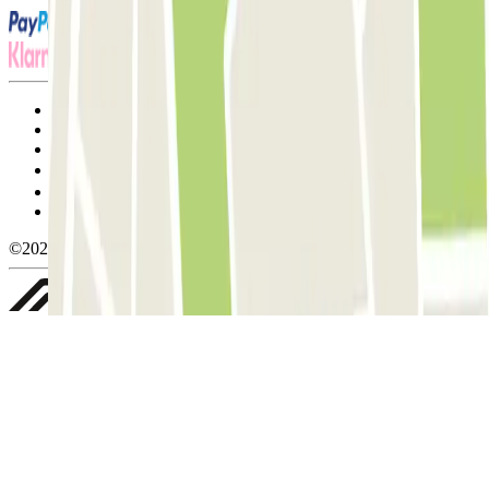
Termos de utilização e contratação
Condições de cancelamento
Política de cookies
Gerir cookies
Política de privacidade
Whistleblowing
©2026 Parclick. All rights reserved