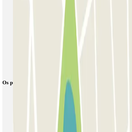
SABA Estación Valencia - Joaquín Sorolla
SABA Estación Valencia Nord
Hotel Las Arenas
Garaje Aspas
Garaje Pechina
Avenida del Oeste
Severo Ochoa
APK2 Tráfico AVE - Jerónimo Muñoz
APK2 Abastos - Navarro Llorens
APK2 Hospital General Universitario Valencia
Os parques de estacionamento
mais reservados
Estacionamento em Porto
Estacionamento em Lisboa
Estacionamento em Veneza
Estacionamento em Sevilha
Estacionamento em Madrid