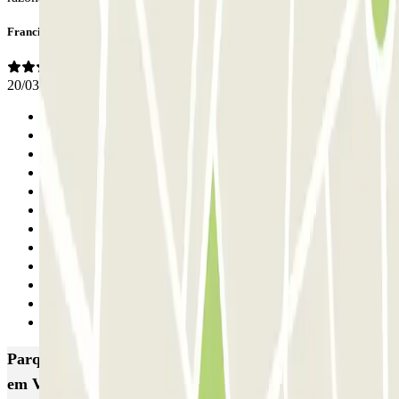
Francisco
20/03/2026
Anterior
1
2
3
4
5
6
7
8
9
10
Seguinte
Parques de estacionamento com melhor classificação
em Valencia