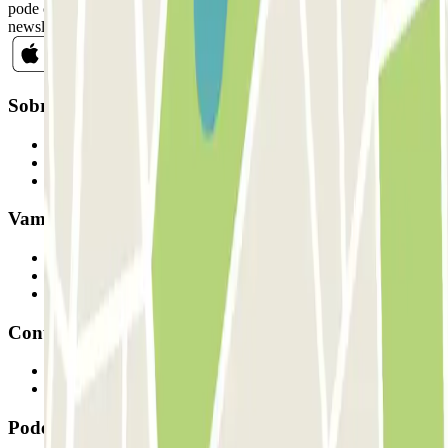
pode cancelar a sua subscrição sempre que quiser na mesma
newsletter.
Sobre a Parclick
Quem somos
Como funciona
Os nossos parques de estacionamento
Vamos colaborar?
Profissionais
Fornecedor de estacionamento
Afiliados
Contacto
Contacte-nos
FAQ
Pode utilizar estes métodos de pagamento: