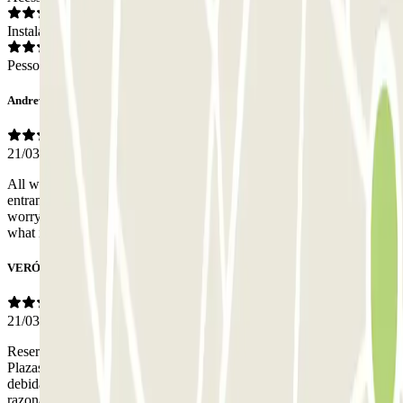
Instalações
Pessoal
Andrew
21/03/2026
All went to plan. We did however have difficulty finding the
entrance to the car park as it was inside the hospital grounds. A bit
worrying after a long drive but once in all went very smoothly with
what is definitely a good value service.
VERÓNICA
21/03/2026
Reserve con poca antelación en fallas y la experiencia fue perfecta.
Plazas con dimensiones adecuadas, me informaron por correo
debidamente y ya sabía cómo tenía que entrar y salir y a un precio
razonable. La experiencia fue perfecta, sin duda repetiré.