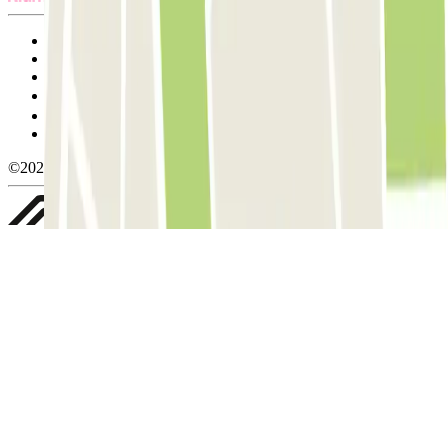
Termos de utilização e contratação
Condições de cancelamento
Política de cookies
Gerir cookies
Política de privacidade
Whistleblowing
©2026 Parclick. All rights reserved