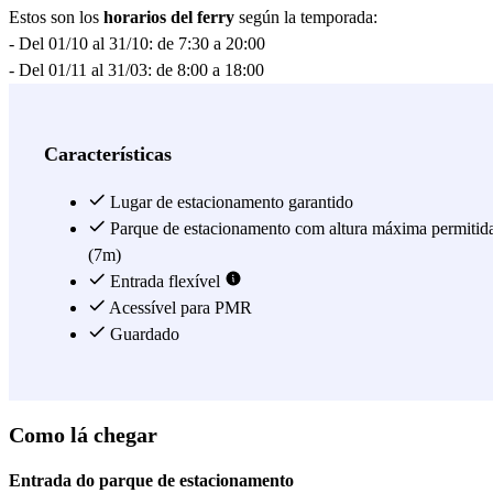
Estos son los
horarios del ferry
según la temporada:
- Del 01/10 al 31/10: de 7:30 a 20:00
- Del 01/11 al 31/03: de 8:00 a 18:00
- Del 01/04 al 31/05: de 7:30 a 20:00
- Del 01/06 al 30/09: De lunes a jueves de 7:30 a 21:00; de viernes a
domingo de 7:30 a 23:00.
Características
El precio del ferry no está incluido en la reserva del aparcamiento.
¿A qué estás esperando? Reserva ya tu plaza de aparcamiento en
Lugar de estacionamento garantido
Terminal Fusina y visita el centro de Venecia de la manera más
Parque de estacionamento com altura máxima permitid
cómoda y sencilla.
(7m)
Entrada flexível
Ver mais
Acessível para PMR
Guardado
Como lá chegar
Entrada do parque de estacionamento