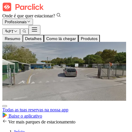
Onde é que quer estacionar?
Profissionais
PT
Resumo
Detalhes
Como lá chegar
Produtos
Todas as tuas reservas na nossa app
Baixe o aplicativo
Ver mais parques de estacionamento
Início