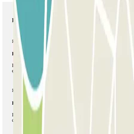
Produtos Parclick
Passe simples
Durante a sua estadia, só poderá entrar e sair do parque de
estacionamento uma vez.
Passe multiestacionamento
Durante a sua estadia, pode utilizar toda a rede de parques
de estacionamento deste operador disponível em Parclick.