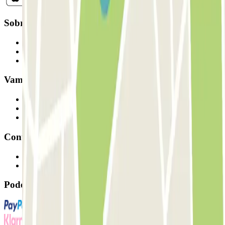
Sobre a Parclick
Quem somos
Como funciona
Os nossos parques de estacionamento
Vamos colaborar?
Profissionais
Fornecedor de estacionamento
Afiliados
Contacto
Contacte-nos
FAQ
Pode utilizar estes métodos de pagamento: