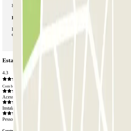
Passe ilimitado
Durante a sua estadia, pode entrar e sair do parque de
estacionamento as vezes que quiser.
Estacionamento Terminal Fusina: Opiniões
4.3
Com base em 205 opiniões
Acesso
Instalações
Pessoal
Carsten