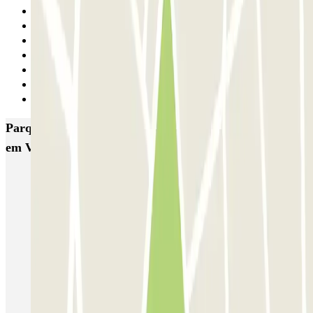
28
29
30
31
32
33
Seguinte
Parques de estacionamento com melhor classificação
em Veneza
Garage San Marco - Venezia Centro
Autorimessa Comunale Venezia AVM - Porto di Venezia
Venice Utility Park - Shuttle - Porto di Venezia - Coperto
Venice Utility Park - Shuttle - Porto di Venezia - Scoperto
Venice Utility Park - Shuttle - Piazzale Roma - Coperto