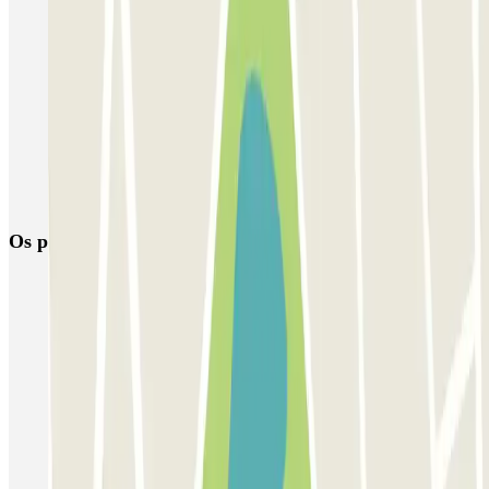
Venice Utility Park - Shuttle - Piazzale Roma - Scoperto
MarcoPolo - FREE Shuttle - Aeroporto di Venezia
MarcoPolo - FREE Shuttle - Porto di Venezia
MarcoPolo - FREE Shuttle - Stazione di Venezia Mestre
MarcoPolo - FREE Shuttle - Piazzale Roma
Os parques de estacionamento
mais reservados
Estacionamento em Porto
Estacionamento em Lisboa
Estacionamento em Veneza
Estacionamento em Sevilha
Estacionamento em Madrid
Estacionamento em Aeroporto de Adolfo Suárez Madrid–Barajas
(MAD)