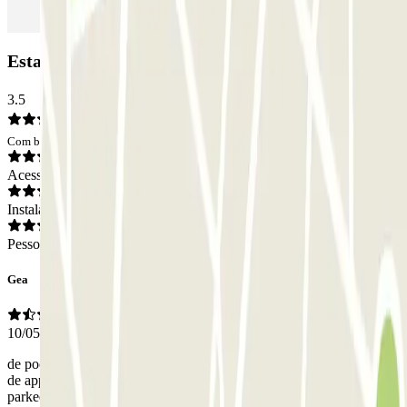
Estacionamento Parkbee Parnassusweg: Opiniões
3.5
Com base em 4 opiniões
Acesso
Instalações
Pessoal
Gea
10/05/2025
de poort opende niet gelijk. Het was niet duidelijk hoe de knop op
de app werkte. Vervolgens bleek de parkeerplaats vol. De
parkeerplaatsen waren zo smal dat alleen dicht tegen elkaar aan