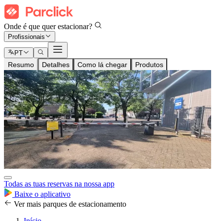
Onde é que quer estacionar?
Profissionais
PT
Resumo
Detalhes
Como lá chegar
Produtos
Todas as tuas reservas na nossa app
Baixe o aplicativo
Ver mais parques de estacionamento
Início