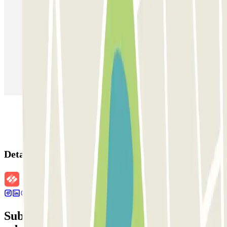
Estacionamento em Porto
Estacionamento em Lisboa
Estacionamento em Veneza
Estacionamento em Sevilha
Estacionamento em Madrid
Estacionamento em Aeroporto de Adolfo Suárez Madrid–Barajas
(MAD)
Detalhes da reserva
Subscreva a nossa newsletter e saiba mais