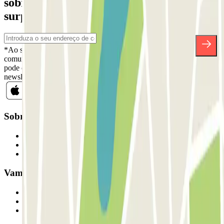
sobre descontos, sorteios e muitas outras
surpresas.
*Ao subscrever, aceita a nossa Política de Privacidade para receber
comunicações comerciais da Parclick. Sem qualquer obrigação,
pode cancelar a sua subscrição sempre que quiser na mesma
newsletter.
Sobre a Parclick
Quem somos
Como funciona
Os nossos parques de estacionamento
Vamos colaborar?
Profissionais
Fornecedor de estacionamento
Afiliados