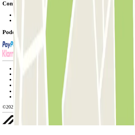
Contacto
Contacte-nos
FAQ
Pode utilizar estes métodos de pagamento:
Termos de utilização e contratação
Condições de cancelamento
Política de cookies
Gerir cookies
Política de privacidade
Whistleblowing
©2026 Parclick. All rights reserved