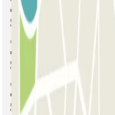
Passe simples
Durante a sua estadia, só poderá entrar e sair do parque de
estacionamento uma vez.
Passe multiestacionamento
Durante a sua estadia, pode utilizar toda a rede de parques
de estacionamento deste operador disponível em Parclick.
Passe ilimitado
Durante a sua estadia, pode entrar e sair do parque de
estacionamento as vezes que quiser.