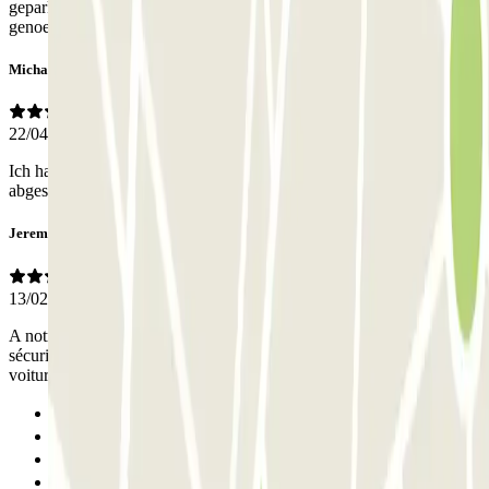
geparkeerd kon worden. Er was geen ruimte meer over groot
genoeg
Michael
22/04/2025
Ich hatte die App benutzt und konnte damit problemlos in den
abgesperrten Parkplatz ein- und ausfahren.
Jeremy
13/02/2025
A notre arrivée et à notre départ, la barrière était levée, donc aucune
sécurité. La place de parking était petite, j'ai été obligé de sortir la
voiture pour faire monter les passagers
Anterior
1
2
Seguinte