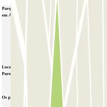
Parques de estacionamento com melhor classificação
em Amesterdão
Q-Park Nieuwendijk
Q-Park Europarking
Q-Park Byzantium
Q-Park Oostpoort
Q-Park Museumplein
VALET - Hotel Swissotel
VALET - NEMO Science Museum
VALET - Jodenbreestraat, 4
VALET - Stadsschouwburg Amsterdam
VALET - Rijksmuseum
Locais e eventos interessantes próximos de Parkbee
Parnassusweg
Reservar parque de estacionamento em Aeroporto de Amesterdão
Schiphol
Os parques de estacionamento
mais reservados