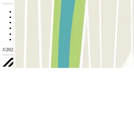
Termos de utilização e contratação
Condições de cancelamento
Política de cookies
Gerir cookies
Política de privacidade
Whistleblowing
©2026 Parclick. All rights reserved