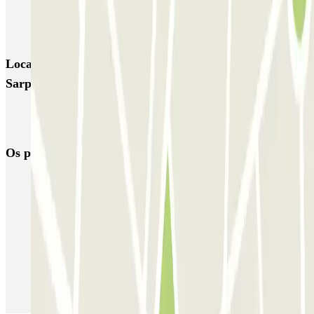
VALET - NEMO Science Museum
VALET - Jodenbreestraat, 4
VALET - Stadsschouwburg Amsterdam
VALET - Rijksmuseum
Locais e eventos interessantes próximos de Parkbee
Sarphati Plaza
Reservar parque de estacionamento em Aeroporto de Amesterdão
Schiphol
Os parques de estacionamento
mais reservados
Estacionamento em Porto
Estacionamento em Lisboa
Estacionamento em Veneza
Estacionamento em Sevilha
Estacionamento em Madrid
Estacionamento em Aeroporto de Adolfo Suárez Madrid–Barajas
(MAD)