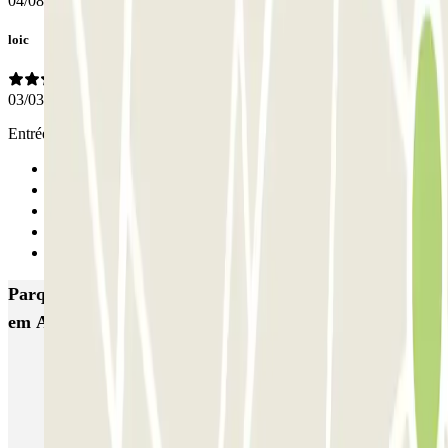
04/08/2025
loic
03/03/2025
Entrée petite
Anterior
1
2
3
Seguinte
Parques de estacionamento com melhor classificação
em Amesterdão
Q-Park Nieuwendijk
Q-Park Europarking
Q-Park Byzantium
Q-Park Oostpoort
Q-Park Museumplein
VALET - Hotel Swissotel