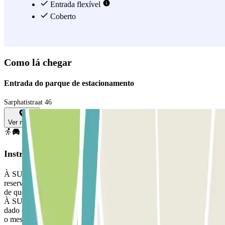
Entrada flexível
Coberto
Como lá chegar
Entrada do parque de estacionamento
Sarphatistraat 46
Ver mapa
Instruções
À SUA CHEGADA: A partir da aplicação ou através do link na sua
reserva, utilize o botão fornecido para abrir a entrada. Certifique-se
de que está em frente da entrada correcta antes de activar o botão.
À SUA PARTIDA: Uma vez verificada a sua entrada, ser-lhe-á
dado o botão para abrir os portões de saída e pedestres, o processo é
o mesmo que para a entrada. Terá 15 minutos adicionais no final da