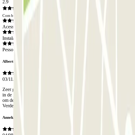
2.9
Com base em 9 opiniões
Acesso
Instalações
Pessoal
Albert
03/11/2025
Zeer goed geholpen door de helpdesk om bij terugkomst weer terug
in de garage te komen. Wel handig als er UIT borden zouden zijn
om de uitgang te vinden. Wij hebben eerst een rondje gereden:)
Verder prima plek vlakbij Metrostation
Anneke