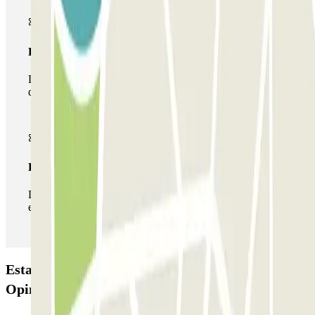
Passe multiestacionamento
Durante a sua estadia, pode utilizar toda a rede de parques
de estacionamento deste operador disponível em Parclick.
Passe ilimitado
Durante a sua estadia, pode entrar e sair do parque de
estacionamento as vezes que quiser.
Estacionamento Parkbee Sarphati Plaza:
Opiniões