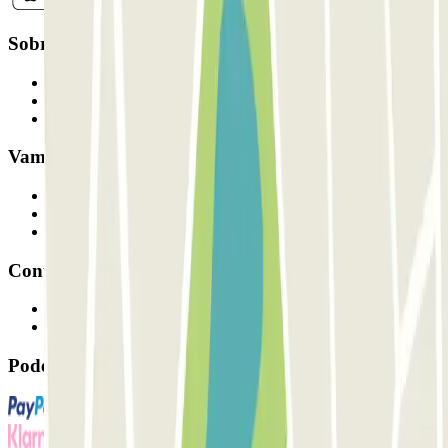
Sobre a Parclick
Quem somos
Como funciona
Os nossos parques de estacionamento
Vamos colaborar?
Profissionais
Fornecedor de estacionamento
Afiliados
Contacto
Contacte-nos
FAQ
Pode utilizar estes métodos de pagamento: