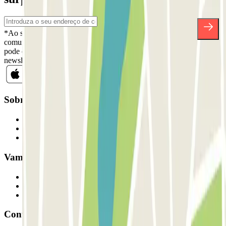
*Ao subscrever, aceita a nossa Política de Privacidade para receber
comunicações comerciais da Parclick. Sem qualquer obrigação,
pode cancelar a sua subscrição sempre que quiser na mesma
newsletter.
Sobre a Parclick
Quem somos
Como funciona
Os nossos parques de estacionamento
Vamos colaborar?
Profissionais
Fornecedor de estacionamento
Afiliados
Contacto