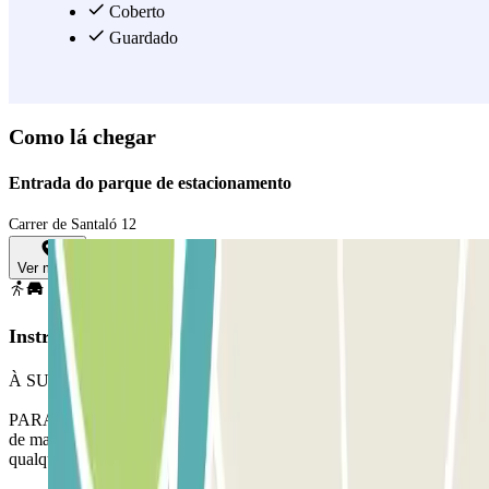
Coberto
Guardado
Como lá chegar
Entrada do parque de estacionamento
Carrer de Santaló 12
Ver mapa
Instruções
À SUA CHEGADA: Aceda ao parque de estacionamento.
PARA ABRIR A BARREIRA: Pare em frente à barreira. O leitor
de matriculas fará o reconhecimento da sua viatura. Estacione em
qualquer lugar livre.