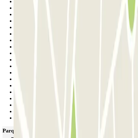
13
14
15
16
17
18
19
20
21
22
23
24
25
26
27
28
29
30
Seguinte
Parques de estacionamento com melhor classificação