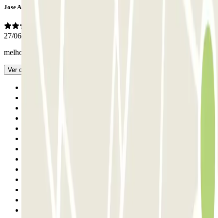
Jose Antonio
27/06/2026
melhoro com a libertação pela matrícula
- Traduzido com IA
Ver original
Anterior
1
2
3
4
5
6
7
8
9
10
11
12