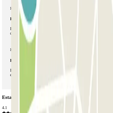
Passe multiestacionamento
Durante a sua estadia, pode utilizar toda a rede de parques
de estacionamento deste operador disponível em Parclick.
Passe ilimitado
Durante a sua estadia, pode entrar e sair do parque de
estacionamento as vezes que quiser.
Estacionamento NN Santaló: Opiniões
4.1