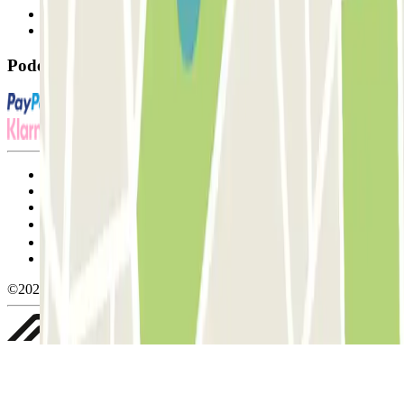
Contacte-nos
FAQ
Pode utilizar estes métodos de pagamento:
Termos de utilização e contratação
Condições de cancelamento
Política de cookies
Gerir cookies
Política de privacidade
Whistleblowing
©2026 Parclick. All rights reserved