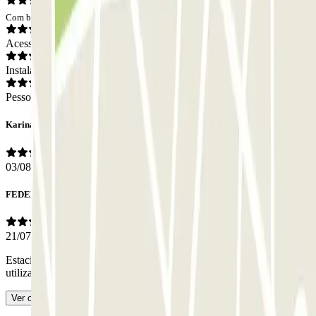
Com base em 279 opiniões
Acesso
Instalações
Pessoal
Karina
03/08/2026
FEDERICO
21/07/2026
Estacionamento na área central e de fácil acesso. Custo adequado. A
utilizar
- Traduzido com IA
Ver original