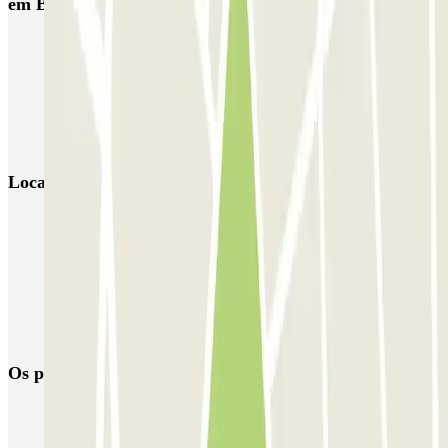
em Barcelona
NN Santaló
NN Urgell 2
NN Borrell
NN Valencia III
NN Rocafort
Torre Nuñez i Navarro
BSM Moll de la Fusta
Parking Viajeros
BSM Flos i Calcat
BSM Rius i Taulet
Locais e eventos interessantes próximos de NN Santaló
Dirigindo pela Zona de Baixas Emissões (ZBE)
Reservar parque de estacionamento em Aeroporto de Barcelona-El
Prat (BCN)
Parque de estacionamento perto do Terminal 2 do Aeroporto de
Barcelona-El Prat (BCN)
Os parques de estacionamento
mais reservados
Estacionamento em Porto
Estacionamento em Lisboa