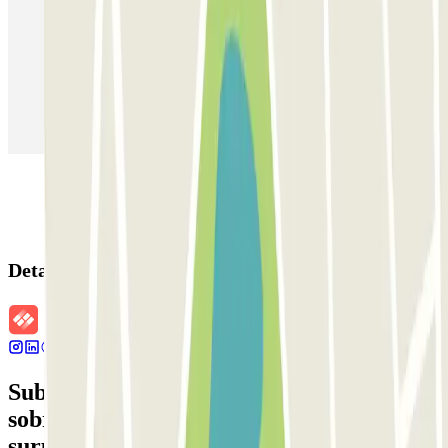
Estacionamento em Veneza
Estacionamento em Sevilha
Estacionamento em Madrid
Estacionamento em Aeroporto de Adolfo Suárez Madrid–Barajas
(MAD)
Detalhes da reserva
Subscreva a nossa newsletter e saiba mais
sobre descontos, sorteios e muitas outras
surpresas.