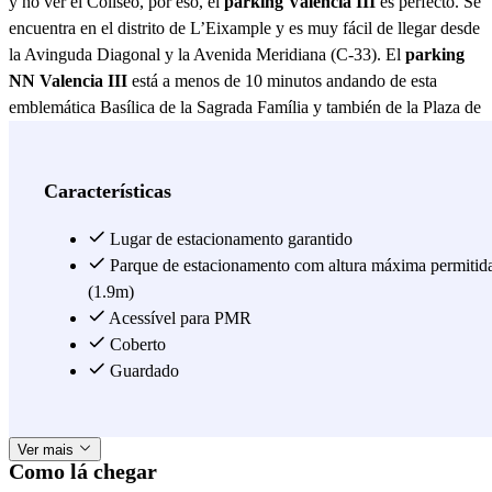
y no ver el Coliseo, por eso, el
parking Valencia III
es perfecto. Se
encuentra en el distrito de L’Eixample y es muy fácil de llegar desde
la Avinguda Diagonal y la Avenida Meridiana (C-33). El
parking
NN Valencia III
está a menos de 10 minutos andando de esta
emblemática Basílica de la Sagrada Família y también de la Plaza de
Gaudí, dos lugares indispensables que no te puedes perder durante
tu estancia. El Recinto Modernista de Sant Pau es otro lugar que te
proponemos porque no quedarás indiferente, al igual que el Hospital
Características
de la Santa Creu i Sant Pau o la Casa Asia que están en los
alrededores, unos jardines preciosos que no te dejarán indiferente.
Lugar de estacionamento garantido
Desde el parking NN Valencia III puedes llegar fácilmente andando
Parque de estacionamento com altura máxima permitid
hasta la Plaça de les Glòries Catalanes, el Teatro Nacional de
(1.9m)
Catalunya, L'Auditori o la Plaza de Toros Monumental. Así tendrás
Acessível para PMR
por seguro que no llegarás tarde al concierto, espectáculo o evento
Coberto
que tanto llevas esperando ;) Confía en nosotros y reserva ya tu
Guardado
plaza de aparcamiento aquí, un parking con todas las comodidades
y, además, con la parada de metro Encants de la línea 2.
Ver mais
Como lá chegar