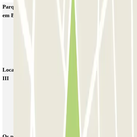
Parques de estacionamento com melhor classificação
em Barcelona
NN Santaló
NN Urgell 2
NN Borrell
NN Valencia III
NN Rocafort
Torre Nuñez i Navarro
BSM Moll de la Fusta
Parking Viajeros
BSM Flos i Calcat
BSM Rius i Taulet
Locais e eventos interessantes próximos de NN Valencia
III
Dirigindo pela Zona de Baixas Emissões (ZBE)
Reservar parque de estacionamento em Aeroporto de Barcelona-El
Prat (BCN)
Parque de estacionamento perto do Terminal 2 do Aeroporto de
Barcelona-El Prat (BCN)
Os parques de estacionamento
mais reservados