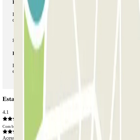
Passe multiestacionamento
Durante a sua estadia, pode utilizar toda a rede de parques
de estacionamento deste operador disponível em Parclick.
Passe ilimitado
Durante a sua estadia, pode entrar e sair do parque de
estacionamento as vezes que quiser.
Estacionamento NN Valencia III: Opiniões
4.1
Com base em 1103 opiniões
Acesso