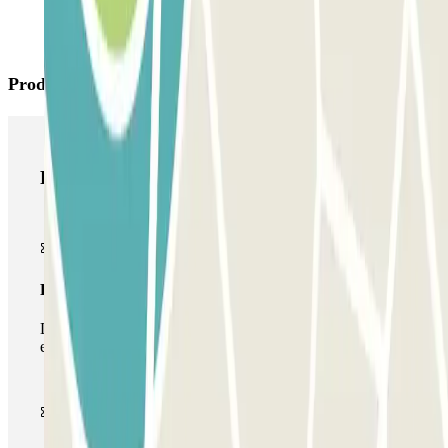
Produtos Parclick
Produtos Parclick
Passe simples
Durante a sua estadia, só poderá entrar e sair do parque de
estacionamento uma vez.