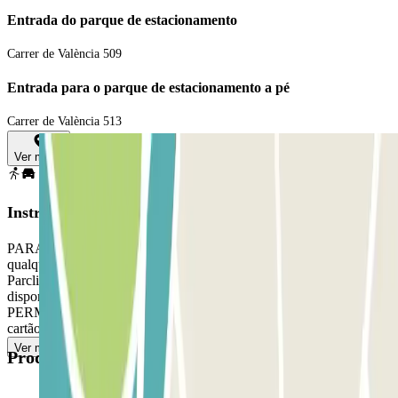
Entrada do parque de estacionamento
Carrer de València 509
Entrada para o parque de estacionamento a pé
Carrer de València 513
Ver mapa
Instruções
PARA ABRIR A BARREIRA: guarde o ticket. Estacione em
qualquer lugar livre. Dirija-se ao balcão do parque com a sua reserva
Parclick e o ticket. PARA SAIR: utilize o cartão/comando
disponibilizado pelo pessoal de atendimento. SE O SEU PASSE
PERMITE ENTRADAS E SAIDAS ILIMITADAS: utilize o
cartão/comando disponibilizado pelo pessoal de atendimento.
Ver mais
Produtos disponíveis