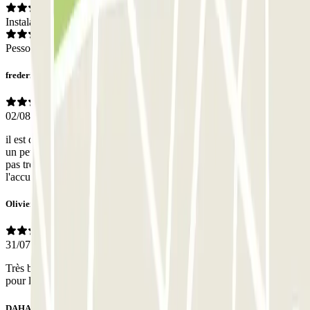
Instalações
Pessoal
frederic
02/08/2026
il est difficile de sortir ou rentrer dans la voiture,je fais 1m75 90Kg
un peu de ventre et j'ai eu un légère difficulté à en sortir il ne faut
pas trop manger de tapas et il manque un peu de lumière,sinon
l'accueil est le services du personnel excellent.
Olivier
31/07/2026
Très bon accueil du personnel. Les places de parking sont étroites
pour les voitures. Le parking est bien placé.
DAHAS