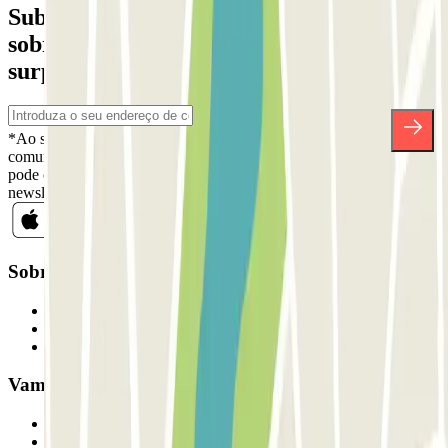
Subscreva a nossa newsletter e saiba mais
sobre descontos, sorteios e muitas outras
surpresas.
*Ao subscrever, aceita a nossa Política de Privacidade para receber
comunicações comerciais da Parclick. Sem qualquer obrigação,
pode cancelar a sua subscrição sempre que quiser na mesma
newsletter.
Sobre a Parclick
Quem somos
Como funciona
Os nossos parques de estacionamento
Vamos colaborar?
Profissionais
Fornecedor de estacionamento