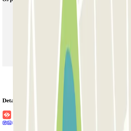
Estacionamento em Porto
Estacionamento em Lisboa
Estacionamento em Veneza
Estacionamento em Sevilha
Estacionamento em Madrid
Estacionamento em Aeroporto de Adolfo Suárez Madrid–Barajas
(MAD)
Detalhes da reserva