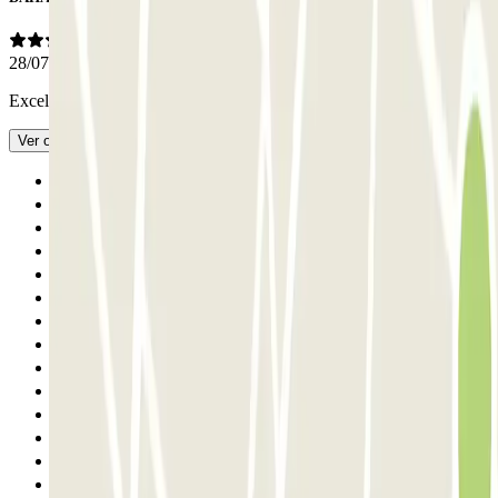
28/07/2026
Excelente, eficaz e pessoal amável
- Traduzido com IA
Ver original
Anterior
1
2
3
4
5
6
7
8
9
10
11
12
13