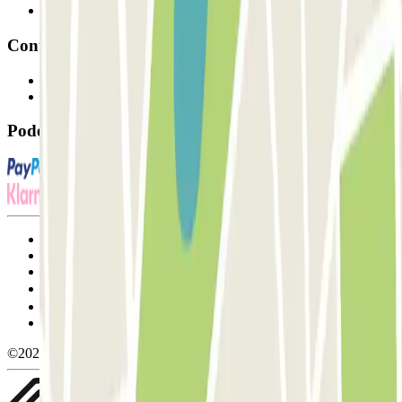
Afiliados
Contacto
Contacte-nos
FAQ
Pode utilizar estes métodos de pagamento:
Termos de utilização e contratação
Condições de cancelamento
Política de cookies
Gerir cookies
Política de privacidade
Whistleblowing
©2026 Parclick. All rights reserved