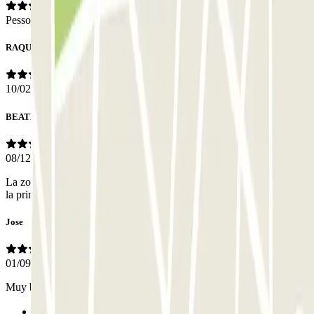
Pessoal
RAQUEL
10/02/2025
BEATRIZ
08/12/2024
La zona estaba en obras y resultó complicado encontrar la entrada a
la primera
Jose
01/09/2024
Muy buena atención por parte del chaval que se encontraba de turno
Anterior