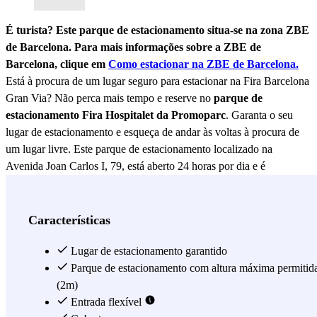
É turista? Este parque de estacionamento situa-se na zona ZBE
de Barcelona. Para mais informações sobre a ZBE de
Barcelona, clique em
Como estacionar na ZBE de Barcelona.
Está à procura de um lugar seguro para estacionar na Fira Barcelona
Gran Via? Não perca mais tempo e reserve no
parque de
estacionamento Fira Hospitalet da Promoparc
. Garanta o seu
lugar de estacionamento e esqueça de andar às voltas à procura de
um lugar livre. Este parque de estacionamento localizado na
Avenida Joan Carlos I, 79, está aberto 24 horas por dia e é
monitorizado por câmaras de segurança e pessoal, garantindo a sua
tranquilidade durante a sua estadia. A apenas 2 minutos da Fira
Barcelona Gran Via, o parque de estacionamento Fira Hospitalet
Características
Promoparc permite-lhe desfrutar confortavelmente dos numerosos
eventos, feiras e congressos que aí se realizam. A partir daqui,
Lugar de estacionamento garantido
também se pode chegar ao centro comercial Gran Vía 2 em 3
Parque de estacionamento com altura máxima permitid
minutos. Trata-se de um parque de estacionamento coberto. Dispõe
(2m)
de um serviço de vigilância 24 horas por dia, pelo que pode deixar o
Entrada flexível