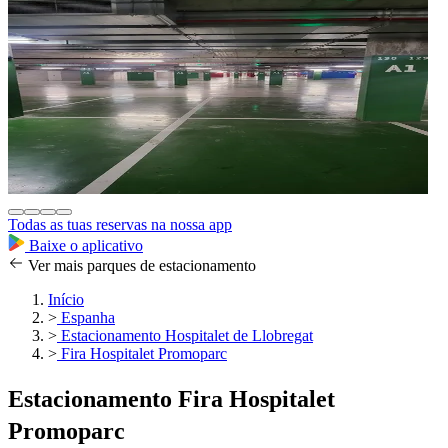
Todas as tuas reservas na nossa app
Baixe o aplicativo
Ver mais parques de estacionamento
Início
>
Espanha
>
Estacionamento Hospitalet de Llobregat
>
Fira Hospitalet Promoparc
Estacionamento Fira Hospitalet
Promoparc