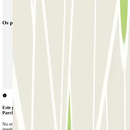
Parque de estacionamento perto do Terminal 2 do Aeroporto de
Barcelona-El Prat (BCN)
Os parques de estacionamento
mais reservados
Estacionamento em Porto
Estacionamento em Lisboa
Estacionamento em Veneza
Estacionamento em Sevilha
Estacionamento em Madrid
Estacionamento em Aeroporto de Adolfo Suárez Madrid–Barajas
(MAD)
Este parque de estacionamento não aceita reservas através da
Parclick.
No entanto, podes reservar um dos parques de estacionamento nas
imediações.