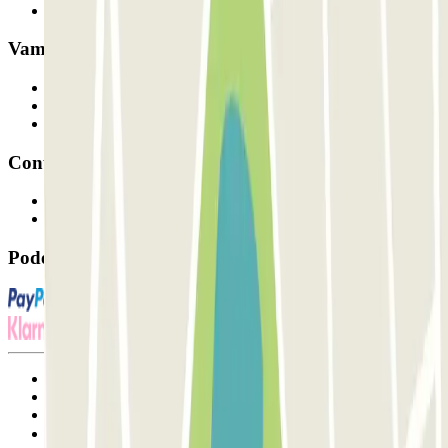
Os nossos parques de estacionamento
Vamos colaborar?
Profissionais
Fornecedor de estacionamento
Afiliados
Contacto
Contacte-nos
FAQ
Pode utilizar estes métodos de pagamento:
Termos de utilização e contratação
Condições de cancelamento
Política de cookies
Gerir cookies