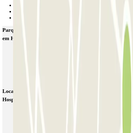
1
2
Seguinte
Parques de estacionamento com melhor classificação
em Hospitalet de Llobregat
Hotel Porta Fira
Mercat La Florida
INDIGO Ciutat de la Justicia
INDIGO Justicia
Hospital de Bellvitge PARKIA
Fira Hospitalet Promoparc
Locais e eventos interessantes próximos de Fira
Hospitalet Promoparc
Dirigindo pela Zona de Baixas Emissões (ZBE)
Reservar parque de estacionamento em Aeroporto de Barcelona-El
Prat (BCN)