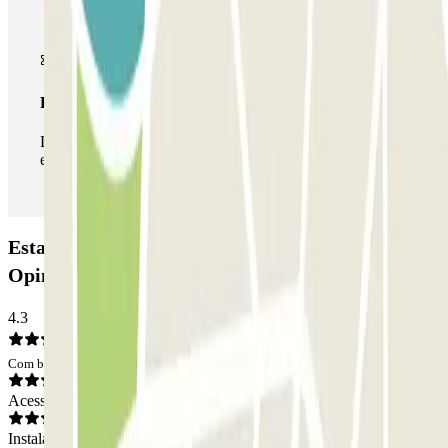
Passe ilimitado
Durante a sua estadia, pode entrar e sair do parque de
estacionamento as vezes que quiser.
Estacionamento Fira Hospitalet Promoparc:
Opiniões
4.3
Com base em 4 opiniões
Acesso
Instalações