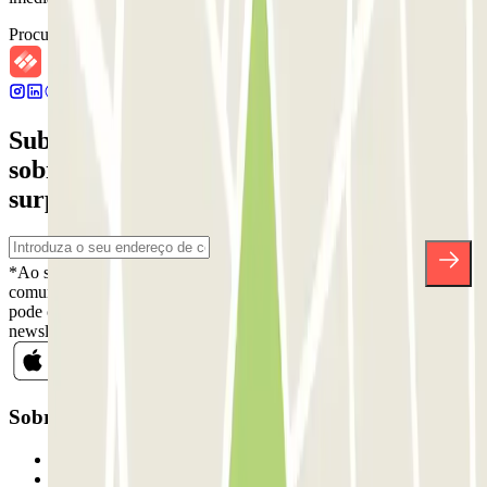
Procurar parques de estacionamento nas proximidades
Subscreva a nossa newsletter e saiba mais
sobre descontos, sorteios e muitas outras
surpresas.
*Ao subscrever, aceita a nossa Política de Privacidade para receber
comunicações comerciais da Parclick. Sem qualquer obrigação,
pode cancelar a sua subscrição sempre que quiser na mesma
newsletter.
Sobre a Parclick
Quem somos
Como funciona