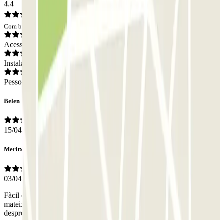
4.4
Com base em 53 opiniões
Acesso
Instalações
Pessoal
Belen
15/04/2026
Meritxell
03/04/2026
Fàcil entrada. Llàstima que el mapa et porta a un parking privat del
mateix carrer. Cal baixar una aplicació al mòbil per obrir porta
després de les 21.30h entre setmana. Personal molt amable.