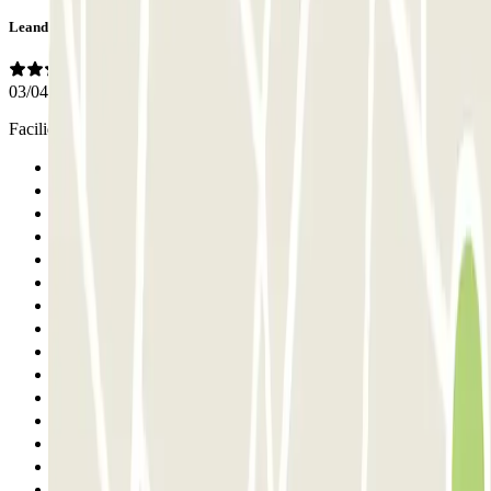
Leandre
03/04/2026
Facilidad y atencion del personal de recepcion
Anterior
1
2
3
4
5
6
7
8
9
10
11
12
13
14