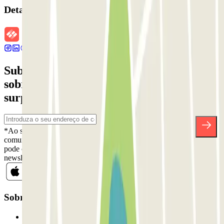
Detalhes da reserva
Subscreva a nossa newsletter e saiba mais
sobre descontos, sorteios e muitas outras
surpresas.
*Ao subscrever, aceita a nossa Política de Privacidade para receber
comunicações comerciais da Parclick. Sem qualquer obrigação,
pode cancelar a sua subscrição sempre que quiser na mesma
newsletter.
Sobre a Parclick
Quem somos