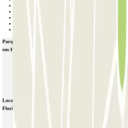
15
16
17
18
Seguinte
Parques de estacionamento com melhor classificação
em Hospitalet de Llobregat
Hotel Porta Fira
Mercat La Florida
INDIGO Ciutat de la Justicia
INDIGO Justicia
Hospital de Bellvitge PARKIA
Fira Hospitalet Promoparc
Locais e eventos interessantes próximos de Mercat La
Florida
Dirigindo pela Zona de Baixas Emissões (ZBE)