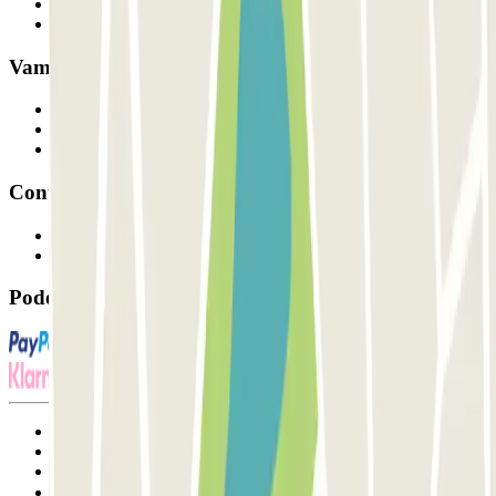
Como funciona
Os nossos parques de estacionamento
Vamos colaborar?
Profissionais
Fornecedor de estacionamento
Afiliados
Contacto
Contacte-nos
FAQ
Pode utilizar estes métodos de pagamento:
Termos de utilização e contratação
Condições de cancelamento
Política de cookies
Gerir cookies