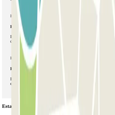
Passe multiestacionamento
Durante a sua estadia, pode utilizar toda a rede de parques
de estacionamento deste operador disponível em Parclick.
Passe ilimitado
Durante a sua estadia, pode entrar e sair do parque de
estacionamento as vezes que quiser.
Estacionamento Mercat La Florida: Opiniões