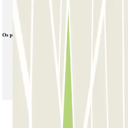
Reservar parque de estacionamento em Aeroporto de Barcelona-El
Prat (BCN)
Parque de estacionamento perto do Terminal 2 do Aeroporto de
Barcelona-El Prat (BCN)
Os parques de estacionamento
mais reservados
Estacionamento em Porto
Estacionamento em Lisboa
Estacionamento em Veneza
Estacionamento em Sevilha
Estacionamento em Madrid
Estacionamento em Aeroporto de Adolfo Suárez Madrid–Barajas
(MAD)