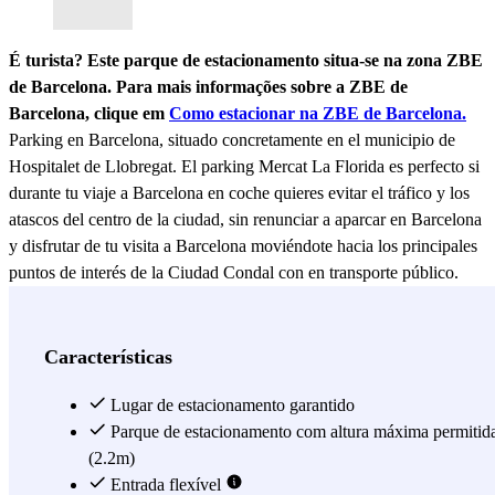
É turista? Este parque de estacionamento situa-se na zona ZBE
de Barcelona. Para mais informações sobre a ZBE de
Barcelona, clique em
Como estacionar na ZBE de Barcelona.
Parking en Barcelona, situado concretamente en el municipio de
Hospitalet de Llobregat. El parking Mercat La Florida es perfecto si
durante tu viaje a Barcelona en coche quieres evitar el tráfico y los
atascos del centro de la ciudad, sin renunciar a aparcar en Barcelona
y disfrutar de tu visita a Barcelona moviéndote hacia los principales
puntos de interés de la Ciudad Condal con en transporte público.
Además, el parking Mercat La Florida ofrece unas tarifas
increíblemente baratas y se encuentra a unos 20 minutos a pie del
Camp Nou, resultando ser el parking más barato para aparcar cerca
Características
del Camp Nou. Gracias al parking Mercat La Florida, además,
podrás ahorrar durante tu viaje a Barcelona y tener la certeza de que
Lugar de estacionamento garantido
tu coche estará a buen recaudo durante toda tu estancia, ya que el
Parque de estacionamento com altura máxima permitid
parking La Florida está constantemente video vigilado. Visita
(2.2m)
Barcelona sin preocupaciones gracias al parking Mercat La Florida,
Entrada flexível