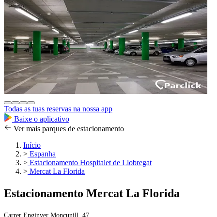
Todas as tuas reservas na nossa app
Baixe o aplicativo
Ver mais parques de estacionamento
Início
>
Espanha
>
Estacionamento Hospitalet de Llobregat
>
Mercat La Florida
Estacionamento Mercat La Florida
Carrer Enginyer Moncunill, 47