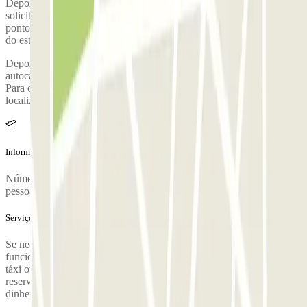
Depois de pegar as suas malas, ligue para o estacionamento para
solicitar a coleta. Durante a chamada, uma pessoa irá confirmar o
ponto de encontro no terminal do aeroporto. O número de telefone
do estacionamento será fornecido após a reserva ser feita.
Depois de ter recolhido as suas bagagens, dirija-se à paragem de
autocarro correspondente. Terminal T1 Terminal T2 Terminal T4
Para obter instruções completas sobre o serviço de transfer e a
localização do ponto de
Informação adicional
Número máximo de passageiros por vaivém: 9 Pagará 6 euros por
pessoa adicional.
Serviços extra (não incluídos no preço)
Se necessitar do serviço de transporte fora do horário de
funcionamento do nosso serviço de transporte, terá de apanhar um
táxi ou um VTC para chegar ao hotel. Se exceder a hora da sua
reserva, dirija-se à receção do hotel para pagar a diferença em
dinheiro ou com cartão de crédito.