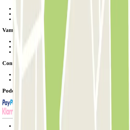
Quem somos
Como funciona
Os nossos parques de estacionamento
Vamos colaborar?
Profissionais
Fornecedor de estacionamento
Afiliados
Contacto
Contacte-nos
FAQ
Pode utilizar estes métodos de pagamento:
Termos de utilização e contratação