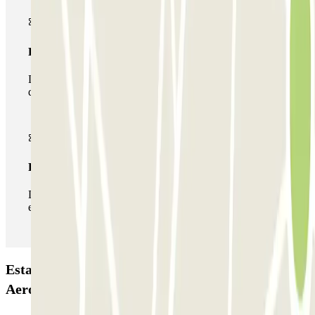
Passe multiestacionamento
Durante a sua estadia, pode utilizar toda a rede de parques
de estacionamento deste operador disponível em Parclick.
Passe ilimitado
Durante a sua estadia, pode entrar e sair do parque de
estacionamento as vezes que quiser.
Estacionamento Hotel Crowne Plaza - P&R -
Aeropuerto de Madrid-Barajas: Opiniões