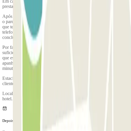
Em caso de dúvida, não hesite em contactar diretamente o hotel que
presta o serviço.
Após concluíres a tua reserva na Parclick, é necessário que contactes
o parque de estacionamento para reservares um lugar na camioneta
que te transportará desde o parque até ao aeroporto. O número de
telefone do parque de estacionamento será fornecido assim que
concluíres a reserva.
Por favor, chega ao parque de estacionamento com antecedência
suficiente. Tem em consideração que o processo de check-in, desde
que estacionas, passando pela comprovação da tua reserva e até que
apanhas a camioneta para o aeroporto, dura aproximadamente 10
minutos
Estaciona o teu veículo e dirige-te ao posto de atendimento ao
cliente para validares a tua reserva.
Localização do posto de atendimento ao cliente: no rés-do-chão do
hotel.
Depois da tua viagem