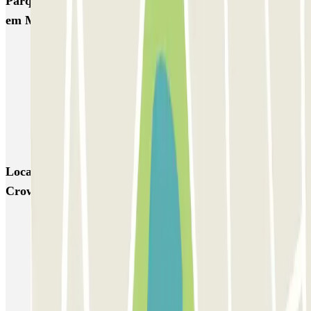
Parques de estacionamento com melhor classificação
em Madrid
IC Alenza-Ponzano
CAPORAL Presidente Carmona Bernabéu
HOMELY Azcona
SABA Plaza de los Mostenses
EMT Recoletos
Coslada (Avenida de América)
Mundial
EMT Pedro Zerolo
EMT Marqués de Salamanca
Avenida de Portugal EMT
Locais e eventos interessantes próximos de Hotel
Crowne Plaza - P&R - Aeropuerto de Madrid-Barajas
Estacionamento Aeroporto Madrid - Low Cost | Parclick
Parque de estacionamento perto do Terminal 1 do Aeroporto de
Adolfo Suárez Madrid–Barajas (MAD)
Parque de estacionamento perto do Terminal 2 do Aeroporto de
Adolfo Suárez Madrid–Barajas (MAD)