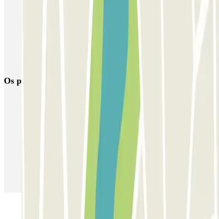
Parque de estacionamento perto do Terminal 3 do Aeroporto de
Adolfo Suárez Madrid–Barajas (MAD)
Parque de estacionamento perto do Terminal 4 do Aeroporto de
Adolfo Suárez Madrid–Barajas (MAD)
Parque próximo da estação de Chamartín
Os parques de estacionamento
mais reservados
Estacionamento em Porto
Estacionamento em Lisboa
Estacionamento em Veneza
Estacionamento em Sevilha
Estacionamento em Madrid
Estacionamento em Aeroporto de Adolfo Suárez Madrid–Barajas
(MAD)