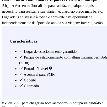
Airport
é o seu melhor aliado para satisfazer qualquer requisito
necessário para realizar a sua viagem e, claro, ao preço mais barato.
Diga adeus ao stress e à rotina e aproveite esta oportunidade
independentemente da época do ano da sua viagem: inverno, verão
ou Natal, o parque de estacionamento P&R do Hotel Crowne Plaza
Madrid Airport está sempre à sua disposição.
Neste parque de
estacionamento P+R não terá de deixar as suas chaves.
Deve
Características
estar a perguntar-se como é que o parque de estacionamento pode
transportá-lo para qualquer terminal em qualquer dia do ano. Tal
Lugar de estacionamento garantido
como leu! Este parque de estacionamento dispõe de um serviço de
Parque de estacionamento com altura máxima permitid
vaivém que lhe permite chegar ao terminal em apenas 10 minutos.
(2.1m)
Esta comodidade está à sua disposição tanto à partida como à
Entrada flexível
chegada. Este serviço tem horário agendado e está sujeito a
Acessível para PMR
disponibilidade. As instruções completas sobre o serviço de
Coberto
transporte e a localização do ponto de recolha podem ser
Guardado
consultadas em www.cpmadridairport.com. Se necessitar do serviço
de transporte fora do horário de funcionamento, terá de apanhar um
táxi ou VTC para chegar ao hotel/aeroporto. A equipa irá ajudá-lo a