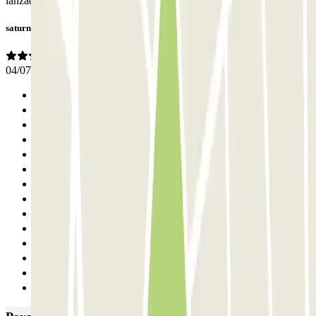
lanzadera.
saturnino
04/07/2026
Anterior
1
2
3
4
5
6
7
8
9
10
11
12
Seguinte