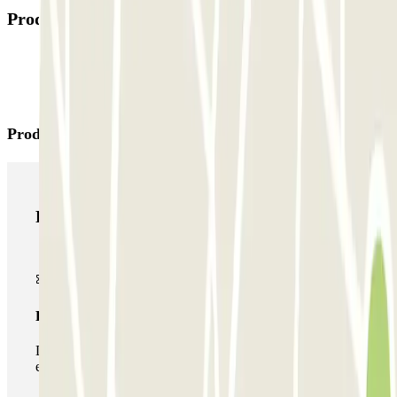
Produtos disponíveis
Produtos Parclick
Produtos Parclick
Passe simples
Durante a sua estadia, só poderá entrar e sair do parque de
estacionamento uma vez.