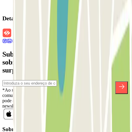
Detalhes da reserva
Subscreva a nossa newsletter e saiba mais
sobre descontos, sorteios e muitas outras
surpresas.
*Ao subscrever, aceita a nossa Política de Privacidade para receber
comunicações comerciais da Parclick. Sem qualquer obrigação,
pode cancelar a sua subscrição sempre que quiser na mesma
newsletter.
Sobre a Parclick