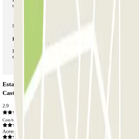
de estacionamento deste operador disponível em Parclick.
Passe ilimitado
Durante a sua estadia, pode entrar e sair do parque de
estacionamento as vezes que quiser.
Estacionamento Infanta Mercedes 53 - Alonso
Castrillo: Opiniões
2.9
Com base em 2 opiniões
Acesso