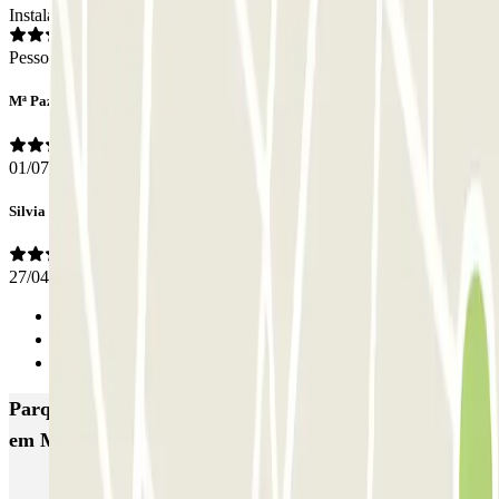
Instalações
Pessoal
Mª Paz
01/07/2026
Silvia
27/04/2026
Anterior
1
Seguinte
Parques de estacionamento com melhor classificação
em Madrid
IC Alenza-Ponzano
CAPORAL Presidente Carmona Bernabéu