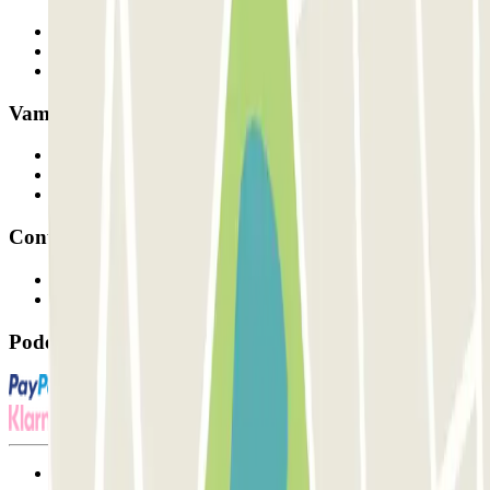
Quem somos
Como funciona
Os nossos parques de estacionamento
Vamos colaborar?
Profissionais
Fornecedor de estacionamento
Afiliados
Contacto
Contacte-nos
FAQ
Pode utilizar estes métodos de pagamento:
Termos de utilização e contratação