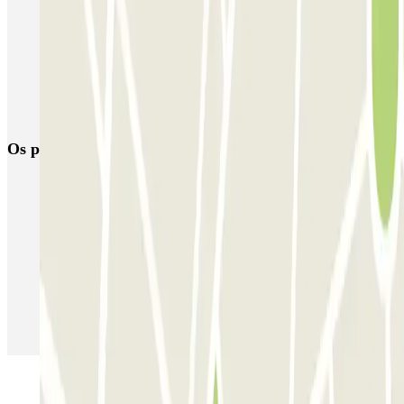
HOMELY Azcona
SABA Plaza de los Mostenses
EMT Recoletos
Coslada (Avenida de América)
Mundial
EMT Pedro Zerolo
EMT Marqués de Salamanca
Avenida de Portugal EMT
Os parques de estacionamento
mais reservados
Estacionamento em Porto
Estacionamento em Lisboa
Estacionamento em Veneza
Estacionamento em Sevilha
Estacionamento em Madrid
Estacionamento em Aeroporto de Adolfo Suárez Madrid–Barajas
(MAD)