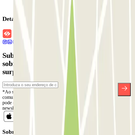
Detalhes da reserva
Subscreva a nossa newsletter e saiba mais
sobre descontos, sorteios e muitas outras
surpresas.
*Ao subscrever, aceita a nossa Política de Privacidade para receber
comunicações comerciais da Parclick. Sem qualquer obrigação,
pode cancelar a sua subscrição sempre que quiser na mesma
newsletter.
Sobre a Parclick