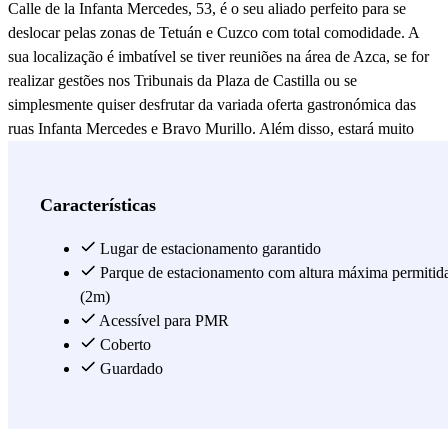
Calle de la Infanta Mercedes, 53, é o seu aliado perfeito para se
deslocar pelas zonas de Tetuán e Cuzco com total comodidade. A
sua localização é imbatível se tiver reuniões na área de Azca, se for
realizar gestões nos Tribunais da Plaza de Castilla ou se
simplesmente quiser desfrutar da variada oferta gastronómica das
ruas Infanta Mercedes e Bravo Murillo. Além disso, estará muito
perto do Estádio Santiago Bernabéu, o que o torna uma excelente
alternativa para dias de eventos ou jogos. Trata-se de um parque de
estacionamento totalmente coberto e vigiado 24 horas por dia, o que
Características
lhe confere aquela segurança extra que procura ao deixar o seu carro
numa grande cidade. Esqueça as restrições de estacionamento e as
Lugar de estacionamento garantido
zonas reguladas. Ao reservar o seu lugar através da plataforma
Parque de estacionamento com altura máxima permitid
Parclick ou da app oficial, terá a garantia de um lugar à sua espera
(2m)
quando chegar. É a forma mais inteligente e cómoda de se deslocar
Acessível para PMR
por Madrid: poupa tempo, evita o stress e, acima de tudo, viaja com
Coberto
a confiança de ter tudo sob controlo. Faça a sua reserva hoje
Guardado
mesmo!
Ver mais