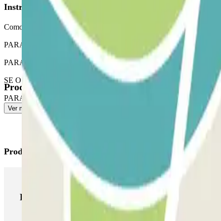
Instruções
Como aceder?
PARA ABRIR A BARREIRA: retire o bilhete. Estacione em qu
PARA SAIR: PRIMEIRO TEM DE IR À RECEÇÃO PARA VALIDA
SE O SEU PASSE PERMITIR ENTRADAS E SAÍDAS ILIMITADAS: siga
Produtos disponíveis
PARA A ENTRADA DE PEÕES: PODE UTILIZAR O BILHET
Ver mais
Produtos Parclick
Produtos Parclick