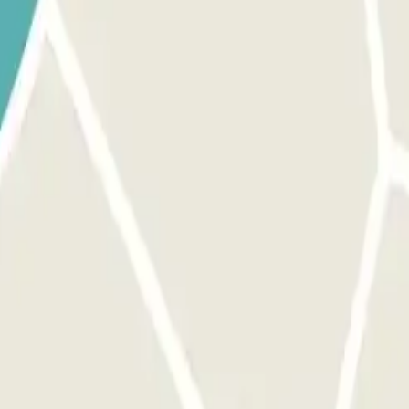
alquer lugar livre QUE NÃO TENHA UMA MATRÍCULA ATRIBUÍDA.
REM O SEU BILHETE na barreira.
 o mesmo procedimento indicado anteriormente para entrar e sa
E VALIDADO NA RECEÇÃO.