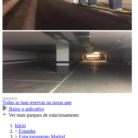
Todas as tuas reservas na nossa app
Baixe o aplicativo
Ver mais parques de estacionamento
Início
>
Espanha
>
Estacionamento Madrid