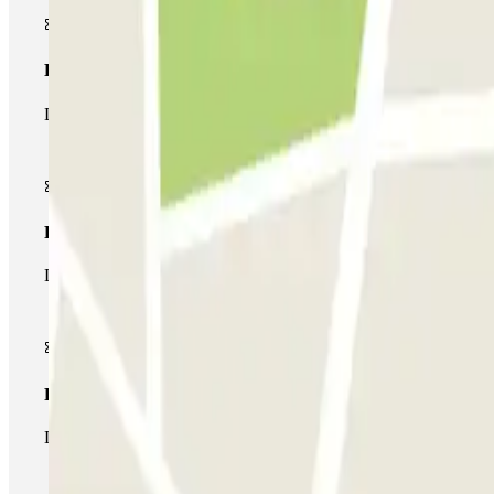
Passe simples
Durante a sua estadia, só poderá entrar e sair do parque de esta
Passe multiestacionamento
Durante a sua estadia, pode utilizar toda a rede de parques de e
Passe ilimitado
Durante a sua estadia, pode entrar e sair do parque de estaciona