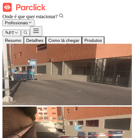
Onde é que quer estacionar?
Profissionais
PT
Resumo
Detalhes
Como lá chegar
Produtos