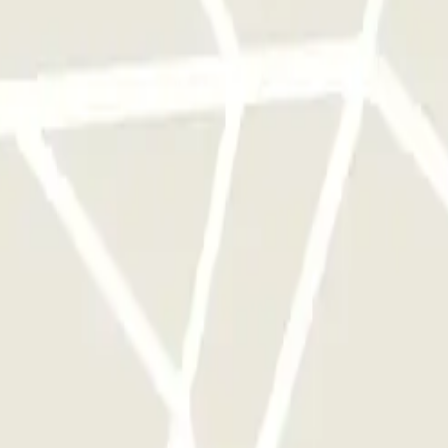
cionamento uma vez.
stacionamento deste operador disponível em Parclick.
mento as vezes que quiser.