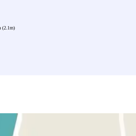
a (2.1m)