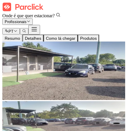
Onde é que quer estacionar?
Profissionais
PT
Resumo
Detalhes
Como lá chegar
Produtos