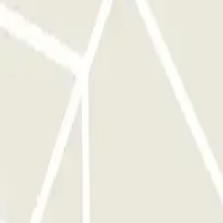
 encontro no terminal do aeroporto. O número de telefone do
vagem exterior e aspiração interior 15 € Serviço no terminal 4: