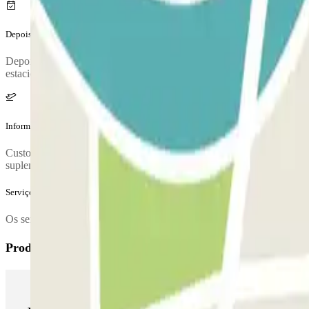
Depois da tua viagem
Depois de pegar as suas malas, ligue para o estacionamento para soli
estacionamento será fornecido após a reserva ser feita.
Informação adicional
Custo adicional da lavagem do carro a contratar no parque de estacion
suplemento de 15 € a pagar no parque de estacionamento.
Serviços extra (não incluídos no preço)
Os serviços entre a 01:00 e as 05:00 têm um custo de 10 euros por n
Produtos Parclick