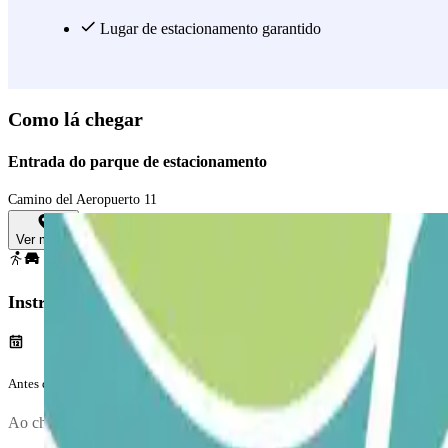
Lugar de estacionamento garantido
Como lá chegar
Entrada do parque de estacionamento
Camino del Aeropuerto 11
Ver mapa
Instruções
Antes da tua viagem
Ao chegares, irá realizar-se uma inspeção do teu veículo.