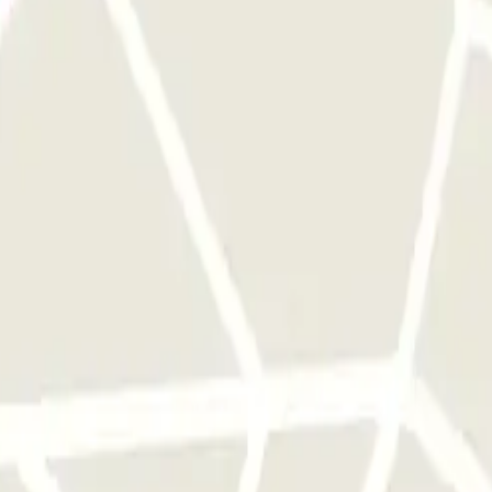
citar a coleta. Durante a chamada, uma pessoa irá confirmar o ponto de
amento: - Lavagem exterior 10 € - Lavagem interior e exterior 25 € - La
oite no mesmo parque de estacionamento.