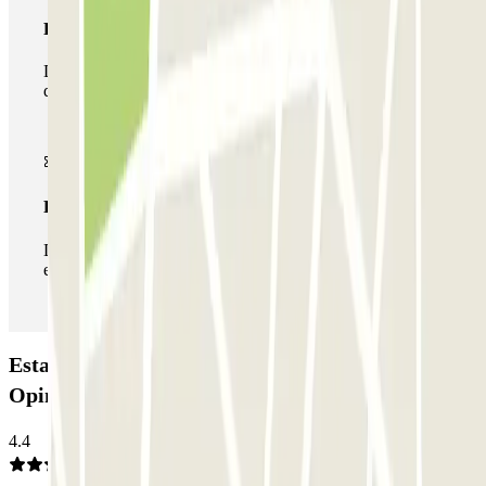
Passe multiestacionamento
Durante a sua estadia, pode utilizar toda a rede de parques
de estacionamento deste operador disponível em Parclick.
Passe ilimitado
Durante a sua estadia, pode entrar e sair do parque de
estacionamento as vezes que quiser.
Estacionamento BipBip - Valet - Barajas:
Opiniões
4.4