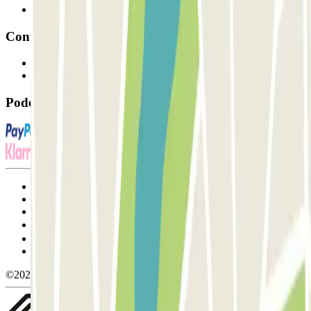
Afiliados
Contacto
Contacte-nos
FAQ
Pode utilizar estes métodos de pagamento:
Termos de utilização e contratação
Condições de cancelamento
Política de cookies
Gerir cookies
Política de privacidade
Whistleblowing
©2026 Parclick. All rights reserved