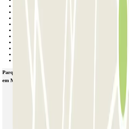
Anterior
1
2
3
4
5
6
7
8
9
Seguinte
Parques de estacionamento com melhor classificação
em Madrid
IC Alenza-Ponzano
CAPORAL Presidente Carmona Bernabéu
HOMELY Azcona
SABA Plaza de los Mostenses
EMT Recoletos
Coslada (Avenida de América)
Mundial
EMT Pedro Zerolo
EMT Marqués de Salamanca
Avenida de Portugal EMT