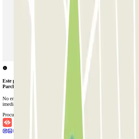
Estacionamento em Porto
Estacionamento em Lisboa
Estacionamento em Veneza
Estacionamento em Sevilha
Estacionamento em Madrid
Estacionamento em Aeroporto de Adolfo Suárez Madrid–Barajas
(MAD)
Este parque de estacionamento não aceita reservas através da
Parclick.
No entanto, podes reservar um dos parques de estacionamento nas
imediações.
Procurar parques de estacionamento nas proximidades