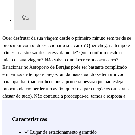
Quer desfrutar da sua viagem desde o primeiro minuto sem ter de se
preocupar com onde estacionar o seu carro? Quer chegar a tempo e
não estar a stressar desnecessariamente? Quer conforto desde o
início da sua viagem? Não sabe o que fazer com o seu carro?
Estacionar no Aeroporto de Barajas pode ser bastante complicado
em termos de tempo e preços, ainda mais quando se tem um voo
para apanhar (não conhecemos a primeira pessoa que não esteja
preocupada em perder um avião, quer seja para negócios ou para se
afastar de tudo). Não continue a preocupar-se, temos a resposta a
todas as suas perguntas, BipBip - Valet - Barajas é o seu aliado de
sonho. Para que não tenha de se preocupar com horários, tarifas,
disponibilidade, distâncias, etc. Não pense duas vezes e reserve o
Características
seu lugar de estacionamento com
Parking BipBip - Valet -
Barajas
. Está um pouco incerto sobre como funciona um
Lugar de estacionamento garantido