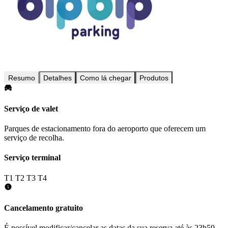
Resumo
Detalhes
Como lá chegar
Produtos
Serviço de valet
Parques de estacionamento fora do aeroporto que oferecem um
serviço de recolha.
Serviço terminal
T1
T2
T3
T4
Cancelamento gratuito
É possível modificar/cancelar as datas da sua reserva até às 23h59