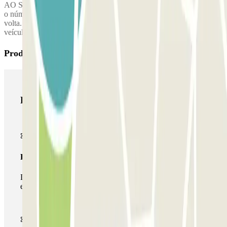
AO SEU REGRESSO: Quando levantar a sua bagagem, ligue para
o número gratuito para que o manobrista traga o seu veículo de
volta. O pessoal do parque de estacionamento entregará o seu
veículo à porta de saída do terminal.
Produtos Parclick
Produtos Parclick
Passe simples
Durante a sua estadia, só poderá entrar e sair do parque de
estacionamento uma vez.