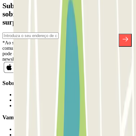
Subscreva a nossa newsletter e saiba mais
sobre descontos, sorteios e muitas outras
surpresas.
*Ao subscrever, aceita a nossa Política de Privacidade para receber
comunicações comerciais da Parclick. Sem qualquer obrigação,
pode cancelar a sua subscrição sempre que quiser na mesma
newsletter.
Sobre a Parclick
Quem somos
Como funciona
Os nossos parques de estacionamento
Vamos colaborar?
Profissionais
Fornecedor de estacionamento