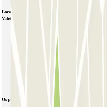
Locais e eventos interessantes próximos de BipBip -
Valet - Barajas
Parque de estacionamento perto do Terminal 2 do Aeroporto de
Adolfo Suárez Madrid–Barajas (MAD)
Parque de estacionamento perto do Terminal 3 do Aeroporto de
Adolfo Suárez Madrid–Barajas (MAD)
Parque de estacionamento perto do Terminal 1 do Aeroporto de
Adolfo Suárez Madrid–Barajas (MAD)
Estacionamento Aeroporto Madrid - Low Cost | Parclick
Parque de estacionamento perto do Terminal 4 do Aeroporto de
Adolfo Suárez Madrid–Barajas (MAD)
Parque próximo da estação de Chamartín
Os parques de estacionamento
mais reservados