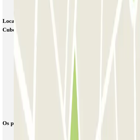
EMT Marqués de Salamanca
Avenida de Portugal EMT
Locais e eventos interessantes próximos de Plaza de los
Cubos - Martín de los Heros
Estacionar nas Zonas APR de Madrid
Reservar parque de estacionamento perto da Estação de Atocha
Parque próximo da estação de Chamartín
Estacionamento Aeroporto Madrid - Low Cost | Parclick
Parque de estacionamento perto do Terminal 4 do Aeroporto de
Adolfo Suárez Madrid–Barajas (MAD)
Parque de estacionamento perto do Terminal 1 do Aeroporto de
Adolfo Suárez Madrid–Barajas (MAD)
Os parques de estacionamento
mais reservados
Estacionamento em Porto
Estacionamento em Lisboa