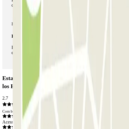
de estacionamento deste operador disponível em Parclick.
Passe ilimitado
Durante a sua estadia, pode entrar e sair do parque de
estacionamento as vezes que quiser.
Estacionamento Plaza de los Cubos - Martín de
los Heros: Opiniões
2.7
Com base em 7 opiniões
Acesso