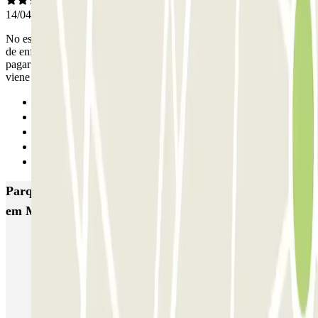
14/04/2026
No estoy contenta dado que me confundí del lugar, siempre cojo el
de enfrente Melia princesa, y muy bien, me equivoqué y tuve que
pagar una noche extra , el del cubo es muy estrecho y además si
viene alguien es difícil maniobrar para salir, realmente no
Anterior
1
2
3
Seguinte
Parques de estacionamento com melhor classificação
em Madrid
IC Alenza-Ponzano
CAPORAL Presidente Carmona Bernabéu
HOMELY Azcona
SABA Plaza de los Mostenses
EMT Recoletos
Coslada (Avenida de América)
Mundial
EMT Pedro Zerolo