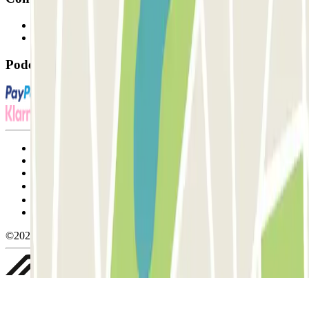
Contacte-nos
FAQ
Pode utilizar estes métodos de pagamento:
Termos de utilização e contratação
Condições de cancelamento
Política de cookies
Gerir cookies
Política de privacidade
Whistleblowing
©2026 Parclick. All rights reserved