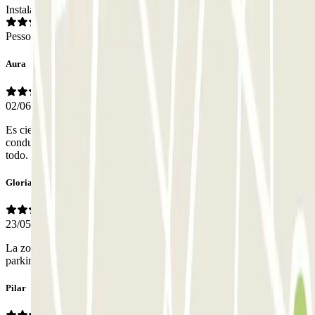
Instalações
Pessoal
Aura
02/06/2026
Es cierto todo lo que lees, es pequeño, es complicado, hay que saber
conducir. A mí me fue genial en coche pequeño, es automatizado
todo.
Gloria
23/05/2026
La zona está muy bien, entré y salí sin problema. Recomiendo este
parking si se te da bien maniobrar. En mi caso, sin queja alguna.
Pilar