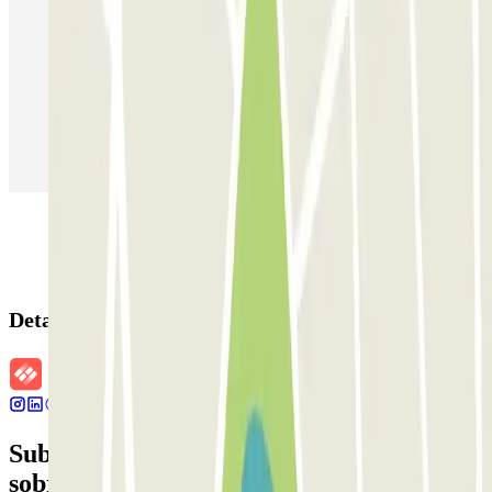
Estacionamento em Veneza
Estacionamento em Sevilha
Estacionamento em Madrid
Estacionamento em Aeroporto de Adolfo Suárez Madrid–Barajas
(MAD)
Detalhes da reserva
Subscreva a nossa newsletter e saiba mais
sobre descontos, sorteios e muitas outras