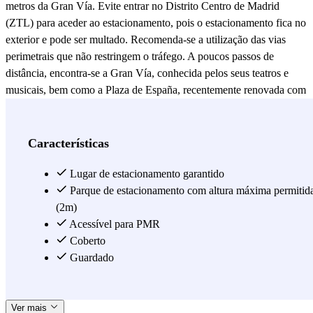
metros da Gran Vía. Evite entrar no Distrito Centro de Madrid
(ZTL) para aceder ao estacionamento, pois o estacionamento fica no
exterior e pode ser multado. Recomenda-se a utilização das vias
perimetrais que não restringem o tráfego. A poucos passos de
distância, encontra-se a Gran Vía, conhecida pelos seus teatros e
musicais, bem como a Plaza de España, recentemente renovada com
amplas áreas pedonais e espaços verdes. Na Rua Martín de los
Heros encontra-se a famosa Calle de los Cines, sede dos icónicos
cinemas Renoir, especializados em filmes independentes e em língua
Características
original. Além disso, a área envolvente alberga diversos bares, cafés
e restaurantes, perfeitos para desfrutar após uma visita ao centro da
Lugar de estacionamento garantido
cidade. Outros pontos turísticos notáveis ​​incluem o Templo de
Parque de estacionamento com altura máxima permitid
Debod, a menos de dez minutos a pé, e o Palácio Real, facilmente
(2m)
acessível a pé. Tudo isto faz do estacionamento da Plaza de los
Acessível para PMR
Cubos uma opção conveniente e prática para aceder ao coração de
Coberto
Madrid sem se preocupar com o trânsito. Reserve já com a Parclick
Guardado
e não perca o seu lugar. Descarregue a aplicação e aproveite todas as
nossas ofertas.
Ver mais