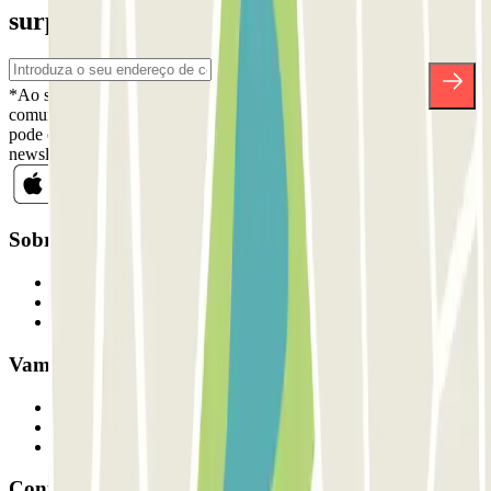
surpresas.
*Ao subscrever, aceita a nossa Política de Privacidade para receber
comunicações comerciais da Parclick. Sem qualquer obrigação,
pode cancelar a sua subscrição sempre que quiser na mesma
newsletter.
Sobre a Parclick
Quem somos
Como funciona
Os nossos parques de estacionamento
Vamos colaborar?
Profissionais
Fornecedor de estacionamento
Afiliados
Contacto