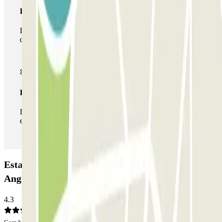
Passe multiestacionamento
Durante a sua estadia, pode utilizar toda a rede de parques
de estacionamento deste operador disponível em Parclick.
Passe ilimitado
Durante a sua estadia, pode entrar e sair do parque de
estacionamento as vezes que quiser.
Estacionamento Autorimessa Boccea di Carlo
Angiolino: Opiniões
4.3