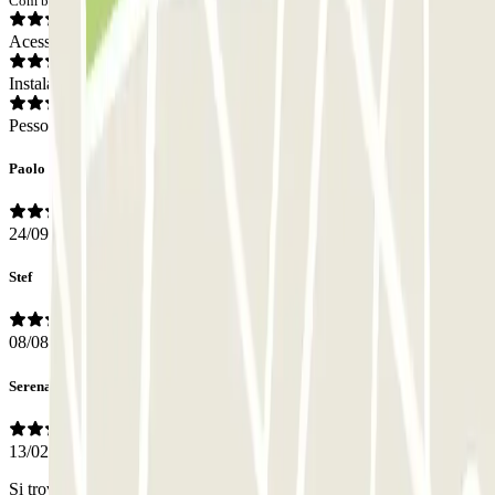
Com base em 15 opiniões
Acesso
Instalações
Pessoal
Paolo
24/09/2025
Stef
08/08/2025
Serena
13/02/2025
Si trova a due passi dalla metro Cornelia e in una zona in cui è molto