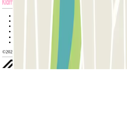
Termos de utilização e contratação
Condições de cancelamento
Política de cookies
Gerir cookies
Política de privacidade
Whistleblowing
©2026 Parclick. All rights reserved