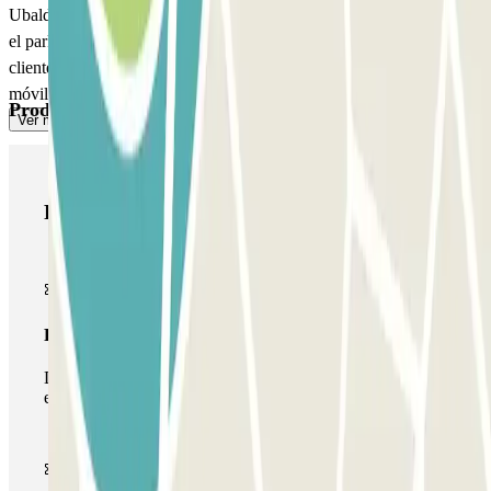
Ubaldi y también a la Carretera Estatal SS1. Entre los servicios que
el parking Autorimessa Boccea di Carlo Angiolino ofrece a sus
clientes está el préstamo de paraguas en caso de lluvia y la cobertura
móvil.
Produtos Parclick
Ver mais
Produtos Parclick
Passe simples
Durante a sua estadia, só poderá entrar e sair do parque de
estacionamento uma vez.