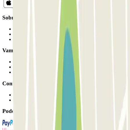
Sobre a Parclick
Quem somos
Como funciona
Os nossos parques de estacionamento
Vamos colaborar?
Profissionais
Fornecedor de estacionamento
Afiliados
Contacto
Contacte-nos
FAQ
Pode utilizar estes métodos de pagamento: