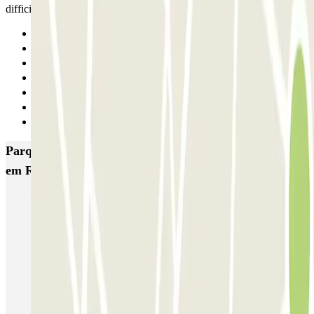
difficile trovare parcheggio rappresenta un’ottima soluzione.
Anterior
1
2
3
4
5
Seguinte
Parques de estacionamento com melhor classificação
em Roma
SABA Piazza di Spagna - Villa Borghese
Tuscolana
Esquilino (Roma)
MONDIAL Laparelli
Supergarage Metronio
PARK ROMA COLOMBO
Park Roma Ostiense
MUOVIAMO Parioli
MUOVIAMO Flaminio