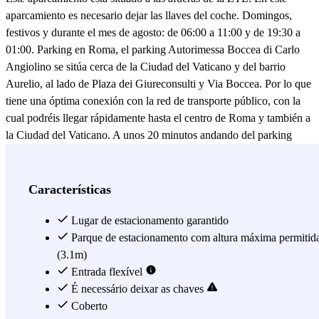
aparcamiento es necesario dejar las llaves del coche. Domingos,
festivos y durante el mes de agosto: de 06:00 a 11:00 y de 19:30 a
01:00. Parking en Roma, el parking Autorimessa Boccea di Carlo
Angiolino se sitúa cerca de la Ciudad del Vaticano y del barrio
Aurelio, al lado de Plaza dei Giureconsulti y Via Boccea. Por lo que
tiene una óptima conexión con la red de transporte público, con la
cual podréis llegar rápidamente hasta el centro de Roma y también a
la Ciudad del Vaticano. A unos 20 minutos andando del parking
Autorimessa Boccea di Carlo Angiolino se encuentra Villa Doria
Pamphili, el parque monumental público más grande de toda Roma,
donde podréis disfrutar de un día rodeados por la historia y la
Características
naturaleza, y desde el cual podréis visitar también la cercana Villa
Piccolomini. Así mismo, a unos 20 minutos a pie, se encuentra la
Lugar de estacionamento garantido
estación de tren Valle Aurelia, gracias a la cual podréis llegar hasta
Parque de estacionamento com altura máxima permitid
otros importantes barrios de Roma como Balduina, Tiburtina y
(3.1m)
Roma San Pedro. El parking Autorimessa Boccea di Carlo
Entrada flexível
Angiolino se encuentra, también, bastante cerca de la Ciudad del
É necessário deixar as chaves
Vaticano y, si no queréis andar mucho, siempre podréis aprovechar
Coberto