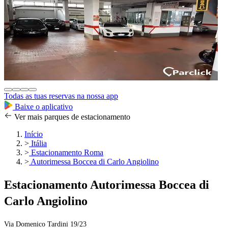
Todas as tuas reservas na nossa app
Baixe o aplicativo
Ver mais parques de estacionamento
Início
>
Itália
>
Estacionamento Roma
>
Autorimessa Boccea di Carlo Angiolino
Estacionamento Autorimessa Boccea di
Carlo Angiolino
Via Domenico Tardini 19/23