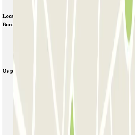
MUOVIAMO Pinciano
Locais e eventos interessantes próximos de Autorimessa
Boccea di Carlo Angiolino
Reservar parque de estacionamento em Aeroporto de Roma
Ciampino (CIA)
Parque de estacionamento perto do Terminal 1 do Aeroporto de
Roma Fiumicino (FCO)
Os parques de estacionamento
mais reservados
Estacionamento em Porto
Estacionamento em Lisboa
Estacionamento em Veneza
Estacionamento em Sevilha
Estacionamento em Madrid
Estacionamento em Aeroporto de Adolfo Suárez Madrid–Barajas
(MAD)