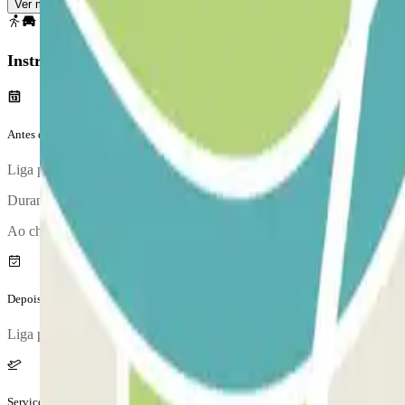
Ver mapa
Instruções
Antes da tua viagem
Liga para o parque de estacionamento aproximadamente 20 minutos ant
Durante a chamada, um funcionário irá confirmar-te o ponto de encon
Ao chegares, irá realizar-se uma inspeção do teu veículo.
Depois da tua viagem
Liga para o parque de estacionamento para solicitares a entrega do ve
Serviços extra (não incluídos no preço)