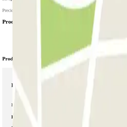
Precios de lavado: Coches 25.00 Furgonetas 50.00
Produtos disponíveis
Produtos Parclick
Produtos Parclick
Passe simples