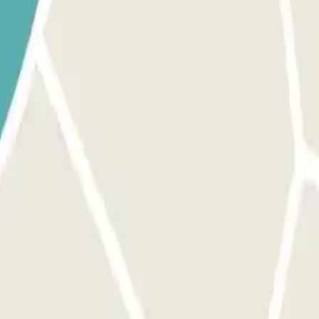
es de chegares ao aeroporto. O número de telefone do parque de estaci
tro.
ículo. O número de telefone do parque de estacionamento será fornecido