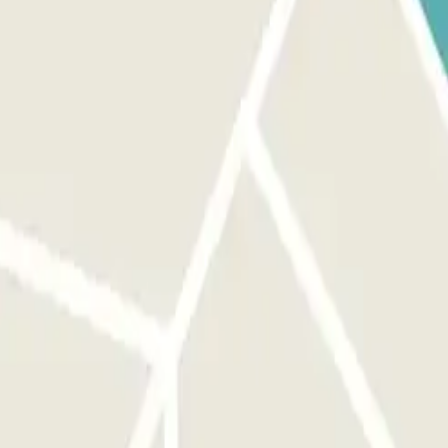
onamento será fornecido assim que tiveres finalizado a reserva.
 assim que concluíres a reserva.