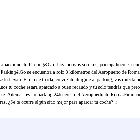
 aparcamiento Parking&Go. Los motivos son tres, principalmente: econó
el Parking&Go se encuentra a solo 3 kilómetros del Aeropuerto de Roma
e lo llevan. El día de tu ida, en vez de dirigirte al parking, vas directame
utos tu coche estará aparcado a buen recaudo y tú solo tendrás que preoc
sible. Además, es un parking 24h cerca del Aeropuerto de Roma-Fiumicino,
as. ¿Se te ocurre algún sitio mejor para aparcar tu coche? ;)