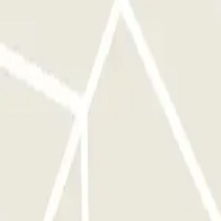
onamento será fornecido assim que tiveres finalizado a reserva.
 assim que concluíres a reserva.