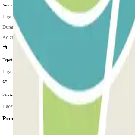
Antes da tua viagem
Liga para o parque de estacionamento aproximadamente 10 minutos ant
Durante a chamada, um funcionário irá confirmar-te o ponto de encon
Ao chegares, irá realizar-se uma inspeção do teu veículo.
Depois da tua viagem
Liga para o parque de estacionamento para solicitares a entrega do ve
Serviços extra (não incluídos no preço)
Hacer uso del servicio de aparcacoches entre las 22:00 y las 5:30 sup
Produtos disponíveis