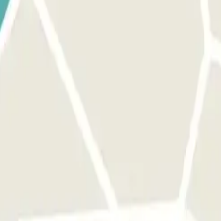
es de chegares ao aeroporto. O número de telefone do parque de estaci
tro.
ículo. O número de telefone do parque de estacionamento será fornecido
ondrá un recargo de 8€ adicionales.