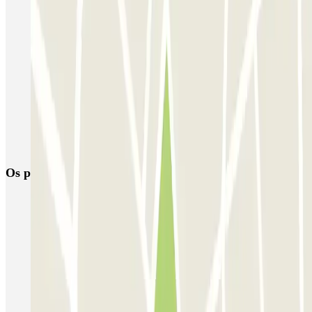
SABA Piazza di Spagna - Villa Borghese
Tuscolana
Esquilino (Roma)
MONDIAL Laparelli
Supergarage Metronio
PARK ROMA COLOMBO
Park Roma Ostiense
MUOVIAMO Parioli
MUOVIAMO Flaminio
MUOVIAMO Pinciano
Os parques de estacionamento
mais reservados
Estacionamento em Porto
Estacionamento em Lisboa
Estacionamento em Veneza
Estacionamento em Sevilha
Estacionamento em Madrid
Estacionamento em Aeroporto de Adolfo Suárez Madrid–Barajas