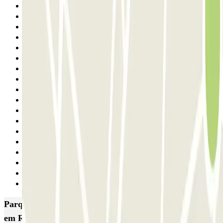
13
14
15
16
17
18
19
20
21
22
23
24
25
26
27
28
29
Seguinte
Parques de estacionamento com melhor classificação
em Roma