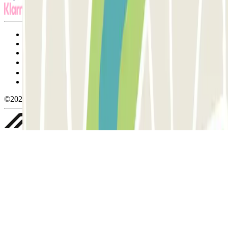
Termos de utilização e contratação
Condições de cancelamento
Política de cookies
Gerir cookies
Política de privacidade
Whistleblowing
©2026 Parclick. All rights reserved