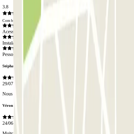
3.8
Com base em 169 opiniões
Acesso
Instalações
Pessoal
Stéphane
29/07/2026
Nous avons récupéré notre véhicule en bon état donc bon parking.
Véronique
24/06/2026
Muito correto, sem problemas, pessoal agradável
- Traduzido com