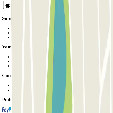
Sobre a Parclick
Quem somos
Como funciona
Os nossos parques de estacionamento
Vamos colaborar?
Profissionais
Fornecedor de estacionamento
Afiliados
Contacto
Contacte-nos
FAQ
Pode utilizar estes métodos de pagamento: