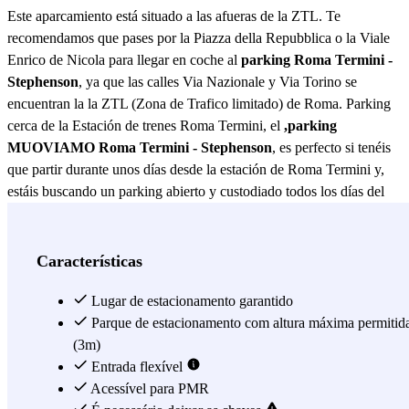
Este aparcamiento está situado a las afueras de la ZTL. Te
recomendamos que pases por la Piazza della Repubblica o la Viale
Enrico de Nicola para llegar en coche al
parking Roma Termini -
Stephenson
, ya que las calles Via Nazionale y Via Torino se
encuentran la la ZTL (Zona de Trafico limitado) de Roma. Parking
cerca de la Estación de trenes Roma Termini, el
,parking
MUOVIAMO Roma Termini - Stephenson
, es perfecto si tenéis
que partir durante unos días desde la estación de Roma Termini y,
estáis buscando un parking abierto y custodiado todos los días del
año las 24 horas, gracias a las cámaras de vigilancia. De otra forma,
si no tenéis pensado viajar, acabáis de llegar a la ciudad en coche y
queréis aparcar en el centro de Roma para visitar andando la capital
Características
de Italia, dejar el coche en el parking MUOVIAMO Roma sigue
siendo una óptima opción, sobre todo gracias a su posición
Lugar de estacionamento garantido
estratégica en el centro de Roma. De hecho, el parking
Parque de estacionamento com altura máxima permitid
MUOVIAMO Roma surge en Via del Viminale, a muy pocos
(3m)
metros de Plaza de la República, encontrándose así equidistante
Entrada flexível
entre las estaciones República y Termini, ambas pertenecientes a la
Acessível para PMR