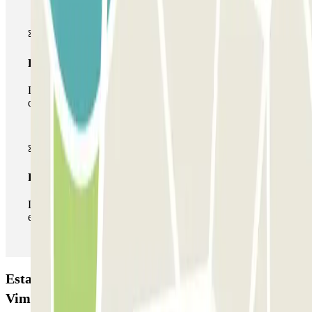
Passe multiestacionamento
Durante a sua estadia, pode utilizar toda a rede de parques
de estacionamento deste operador disponível em Parclick.
Passe ilimitado
Durante a sua estadia, pode entrar e sair do parque de
estacionamento as vezes que quiser.
Estacionamento MUOVIAMO Roma Termini -
Viminale: Opiniões