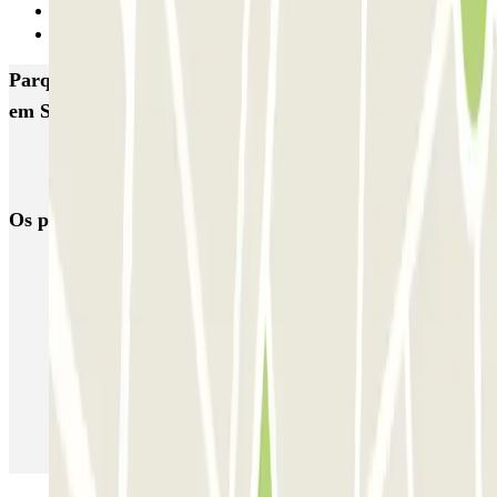
32
Seguinte
Parques de estacionamento com melhor classificação
em Santa Coloma de Gramenet
PROMOPARC Cúbics
Garage Marc
Os parques de estacionamento
mais reservados
Estacionamento em Porto
Estacionamento em Lisboa
Estacionamento em Veneza
Estacionamento em Sevilha
Estacionamento em Madrid
Estacionamento em Aeroporto de Adolfo Suárez Madrid–Barajas
(MAD)