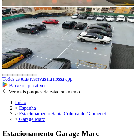
Todas as tuas reservas na nossa app
Baixe o aplicativo
Ver mais parques de estacionamento
Início
>
Espanha
>
Estacionamento Santa Coloma de Gramenet
>
Garage Marc
Estacionamento Garage Marc