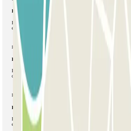
Passe simples
Durante a sua estadia, só poderá entrar e sair do parque de
estacionamento uma vez.
Passe multiestacionamento
Durante a sua estadia, pode utilizar toda a rede de parques
de estacionamento deste operador disponível em Parclick.
Passe ilimitado
Durante a sua estadia, pode entrar e sair do parque de
estacionamento as vezes que quiser.