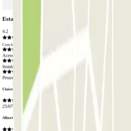
Estacionamento Garage Marc: Opiniões
4.2
Com base em 126 opiniões
Acesso
Instalações
Pessoal
Claire
25/07/2026
Alberto