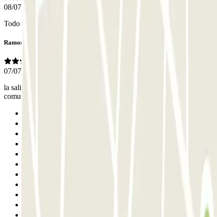
08/07/2026
Todo salió perfecto, más q suficiente.
Ramon
07/07/2026
la salida el ultimo dia fue muy mal. la puerta no se abrio y la
comunicacion con el interfono no muy buena
Anterior
1
2
3
4
5
6
7
8
9
10