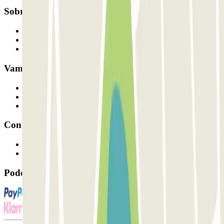
Sobre a Parclick
Quem somos
Como funciona
Os nossos parques de estacionamento
Vamos colaborar?
Profissionais
Fornecedor de estacionamento
Afiliados
Contacto
Contacte-nos
FAQ
Pode utilizar estes métodos de pagamento: