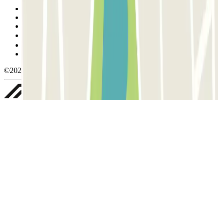
Termos de utilização e contratação
Condições de cancelamento
Política de cookies
Gerir cookies
Política de privacidade
Whistleblowing
©2026 Parclick. All rights reserved