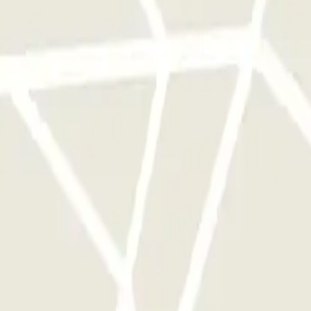
cionamento uma vez.
stacionamento deste operador disponível em Parclick.
mento as vezes que quiser.