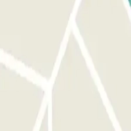
t. Estacione em qualquer lugar livre.
iver problemas de acesso, contacte a Telecontrol 24 horas: