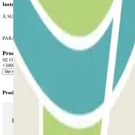
Instruções
À SUA CHEGADA, aceda ao parque de estacionamento. Toque o botão do
PARA SAIR: Toque o botão do intercomunicador e facilite os dados d
Produtos disponíveis
SE O SEU PASSE PERMITE ENTRADAS E SAIDAS ILIMITADAS, siga as me
+34602 222 238
Ver mais
Produtos Parclick
Produtos Parclick