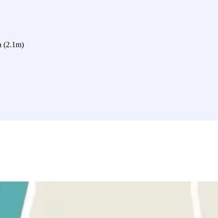
a (2.1m)