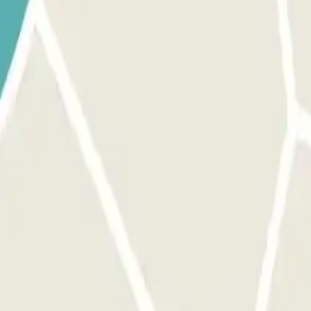
 intercomunicador e facilite os dados da sua reserva. Guarde o ticke
a sua reserva.
smas instruções indicadas anteriormente para entrar e sair. Se t