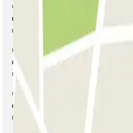
Passe simples
Durante a sua estadia, só poderá entrar e sair do parque de esta
Passe multiestacionamento
Durante a sua estadia, pode utilizar toda a rede de parques de e
Passe ilimitado
Durante a sua estadia, pode entrar e sair do parque de estaciona