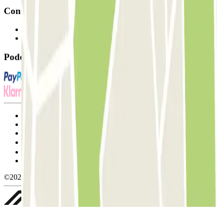
Contacto
Contacte-nos
FAQ
Pode utilizar estes métodos de pagamento:
Termos de utilização e contratação
Condições de cancelamento
Política de cookies
Gerir cookies
Política de privacidade
Whistleblowing
©2026 Parclick. All rights reserved