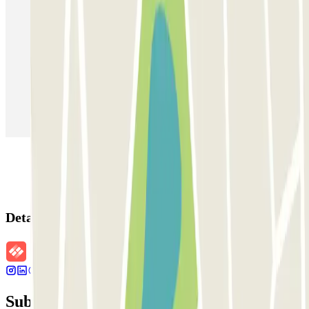
Estacionamento em Porto
Estacionamento em Lisboa
Estacionamento em Veneza
Estacionamento em Sevilha
Estacionamento em Madrid
Estacionamento em Aeroporto de Adolfo Suárez Madrid–Barajas
(MAD)
Detalhes da reserva
Subscreva a nossa newsletter e saiba mais