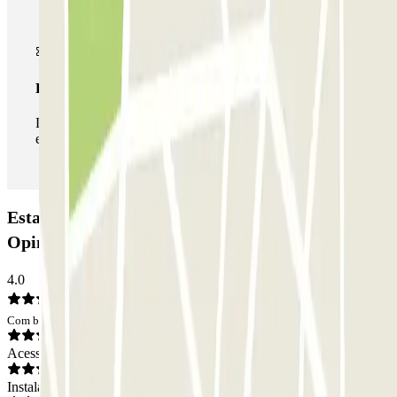
Passe ilimitado
Durante a sua estadia, pode entrar e sair do parque de
estacionamento as vezes que quiser.
Estacionamento INDIGO Cesar Augusto:
Opiniões
4.0
Com base em 51 opiniões
Acesso
Instalações