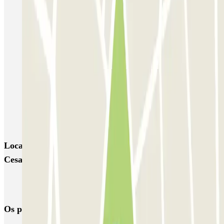
IC Eduardo Ibarra
San Clemente
SABA Estación Zaragoza - Delicias
AENA Aeropuerto de Zaragoza - General P1
INDIGO Salamero
INDIGO Hospital Clinico
INDIGO El Carmen
INDIGO Plaza del Pilar - Juzgados
INDIGO Plaza del Pilar - Ayuntamiento
INDIGO Audiorama
Locais e eventos interessantes próximos de INDIGO
Cesar Augusto
Reservar parque de estacionamento em Aeroporto de Saragoça
(ZAZ)
Os parques de estacionamento
mais reservados