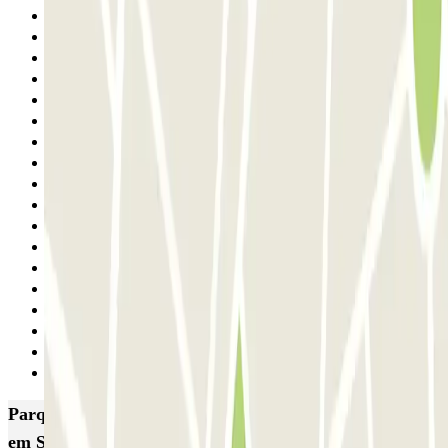
1
2
3
4
5
6
7
8
9
10
11
12
13
14
15
16
17
Seguinte
Parques de estacionamento com melhor classificação
em Saragoca