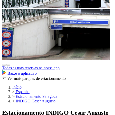
Todas as tuas reservas na nossa app
Baixe o aplicativo
Ver mais parques de estacionamento
Início
>
Espanha
>
Estacionamento Saragoca
>
INDIGO Cesar Augusto
Estacionamento INDIGO Cesar Augusto