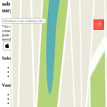
sobre descontos, sorteios e muitas outras
surpresas.
*Ao subscrever, aceita a nossa Política de Privacidade para receber
comunicações comerciais da Parclick. Sem qualquer obrigação,
pode cancelar a sua subscrição sempre que quiser na mesma
newsletter.
Sobre a Parclick
Quem somos
Como funciona
Os nossos parques de estacionamento
Vamos colaborar?
Profissionais
Fornecedor de estacionamento
Afiliados