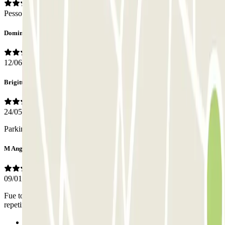
Pessoal
Domingo
12/06/2026
Brigitte
24/05/2026
Parking tres bien situe pour visiter la ville.
M Angeles
09/01/2026
Fue todo estupendo. No tuvimos ningún tipo de problema. Para
repetir.
Anterior