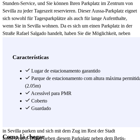
Stunden-Service, und Sie können Ihren Parkplatz im Zentrum von
Sevilla zu jeder Tageszeit reservieren. Dieser Aussa-Parkplatz eignet
sich sowohl für Tagesparkplätze als auch für lange Aufenthalte,
wenn Sie in Sevilla wohnen. Da es sich um einen Parkplatz in der
Straße Rafael Salgado handelt, haben Sie die Möglichkeit, neben
dem Krankenhaus Virgen del Rocío zu parken. Dank dieses
Parkplatzes brauchen Sie nicht mehr darüber nachzudenken, wo Sie
am Stadion Benito Villamarín parken können, und Sie können
Características
problemlos durch das Bami-Viertel in Sevilla laufen. In der Nähe
dieses Aussa-Parkplatzes befindet sich das Sportzentrum Bami oder
Lugar de estacionamento garantido
der Park José Celestino Mutís. Im Bildungsbereich bietet dieser
Parque de estacionamento com altura máxima permitid
Parkplatz neben dem Stadion Benito Villamarín alles, was Sie
(2.05m)
brauchen, da er sich in der Nähe der Architekturschule oder der
Acessível para PMR
mathematischen Fakultät der Universität Sevilla befindet. Darüber
Coberto
hinaus können Sie neben dem Wohnheim Améndariz und dem
Guardado
Rektor Estanislao del Campo parken. Aber wenn das Bami-Viertel
zu klein für Sie ist, können Sie jederzeit auf diesem Aussa-Parkplatz
in Sevilla parken und sich mit dem Zug im Rest der Stadt
Como lá chegar
fortbewegen. Direkt neben diesem Parkplatz neben dem Betis-