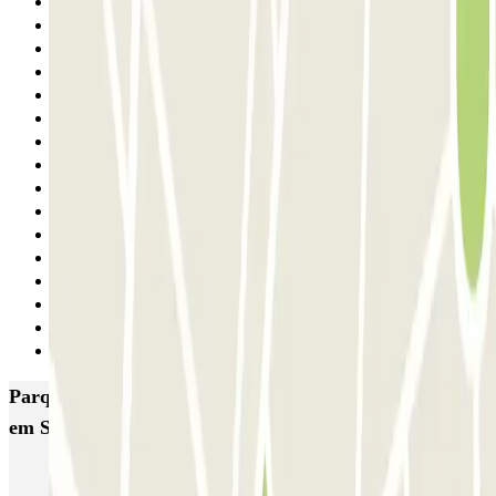
4
5
6
7
8
9
10
11
12
13
14
15
16
17
18
Seguinte
Parques de estacionamento com melhor classificação
em Sevilha
SABA Macarena
MC Plaza de Cuba
MC Avenida de Roma