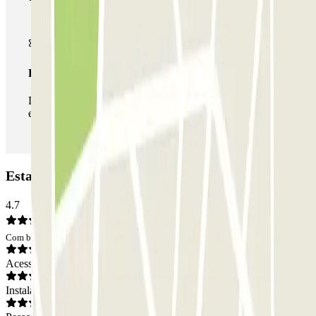
Passe ilimitado
Durante a sua estadia, pode entrar e sair do parque de
estacionamento as vezes que quiser.
Estacionamento AUSSA Rafael Salgado: Opiniões
4.7
Com base em 54 opiniões
Acesso
Instalações