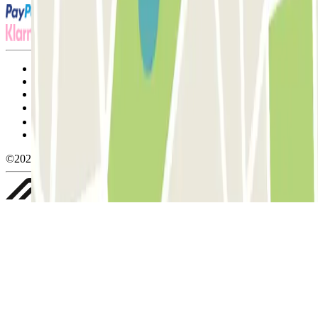
Termos de utilização e contratação
Condições de cancelamento
Política de cookies
Gerir cookies
Política de privacidade
Whistleblowing
©2026 Parclick. All rights reserved