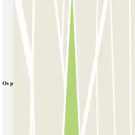
MC Sagrado Corazón
SABA Estación Sevilla - Plaza de las Armas
Rosa Amarilla - Hospital Virgen del Rocío
Parking Vuela Aeropuerto Sevilla - P&R
Parking Pista Aeropuerto Sevilla - Valet
SABA Estación Sevilla - Santa Justa (P1 / P3)
AUSSA José Laguillo
Os parques de estacionamento
mais reservados
Estacionamento em Porto
Estacionamento em Lisboa
Estacionamento em Veneza
Estacionamento em Sevilha
Estacionamento em Madrid
Estacionamento em Aeroporto de Adolfo Suárez Madrid–Barajas