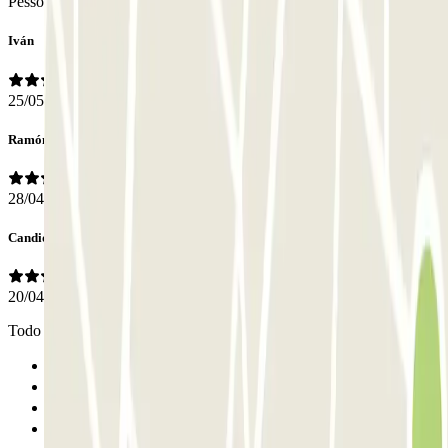
Pessoal
Iván
25/05/2026
Ramón
28/04/2026
Candido
20/04/2026
Todo correcto y muy limpio
Anterior
1
2
3