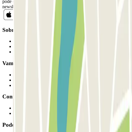
pode cancelar a sua subscrição sempre que quiser na mesma
newsletter.
Sobre a Parclick
Quem somos
Como funciona
Os nossos parques de estacionamento
Vamos colaborar?
Profissionais
Fornecedor de estacionamento
Afiliados
Contacto
Contacte-nos
FAQ
Pode utilizar estes métodos de pagamento: