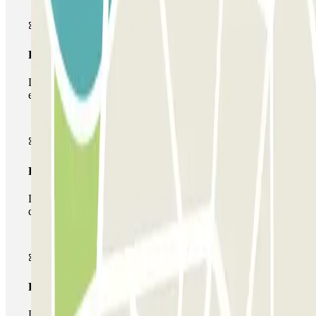
Passe simples
Durante a sua estadia, só poderá entrar e sair do parque de
estacionamento uma vez.
Passe multiestacionamento
Durante a sua estadia, pode utilizar toda a rede de parques
de estacionamento deste operador disponível em Parclick.
Passe ilimitado
Durante a sua estadia, pode entrar e sair do parque de