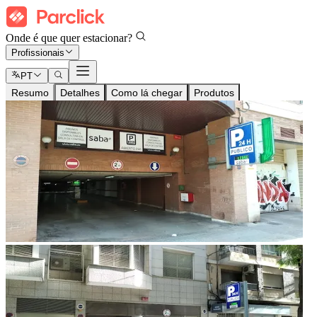
Onde é que quer estacionar?
Profissionais
PT
Resumo
Detalhes
Como lá chegar
Produtos