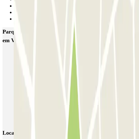
7
8
Seguinte
Parques de estacionamento com melhor classificação
em Valencia
SABA Estación Valencia - Joaquín Sorolla
SABA Estación Valencia Nord
Hotel Las Arenas
Garaje Aspas
Garaje Pechina
Avenida del Oeste
Severo Ochoa
APK2 Tráfico AVE - Jerónimo Muñoz
APK2 Abastos - Navarro Llorens
APK2 Hospital General Universitario Valencia
Locais e eventos interessantes próximos de Cardenal