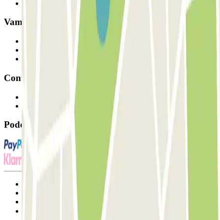
Os nossos parques de estacionamento
Vamos colaborar?
Profissionais
Fornecedor de estacionamento
Afiliados
Contacto
Contacte-nos
FAQ
Pode utilizar estes métodos de pagamento:
Termos de utilização e contratação
Condições de cancelamento
Política de cookies
Gerir cookies