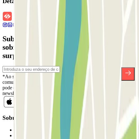
Detalhes da reserva
Subscreva a nossa newsletter e saiba mais
sobre descontos, sorteios e muitas outras
surpresas.
*Ao subscrever, aceita a nossa Política de Privacidade para receber
comunicações comerciais da Parclick. Sem qualquer obrigação,
pode cancelar a sua subscrição sempre que quiser na mesma
newsletter.
Sobre a Parclick
Quem somos
Como funciona