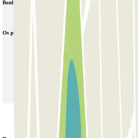
Benlloch SABA
Reservar parque de estacionamento em Aeroporto de Valência
(VLC)
Os parques de estacionamento
mais reservados
Estacionamento em Porto
Estacionamento em Lisboa
Estacionamento em Veneza
Estacionamento em Sevilha
Estacionamento em Madrid
Estacionamento em Aeroporto de Adolfo Suárez Madrid–Barajas
(MAD)