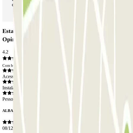
estacionamento as vezes que quiser.
Estacionamento Cardenal Benlloch SABA:
Opiniões
4.2
Com base em 24 opiniões
Acesso
Instalações
Pessoal
ALBA
08/12/2025