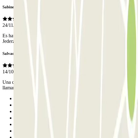
Sabine
24/11/2025
Es hat alles super geklappt, trotz ausländischem Kennzeichen.
Jederzeit und gerne wieder.
Salvador
14/10/2025
Una cosa que le proceso indicado ni es bueno asi que je tenido que
llamar para conocer un bien proceso.
Anterior
1
2
3
4
5
6