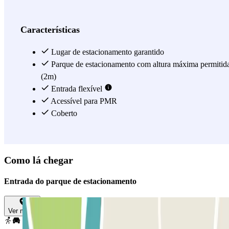
este parking es 24h por lo que se adapta perfectamente al ocio de la
zona, pudiendo estacionar o salir a cualquier hora de forma rápida y
sencilla. Este parking subterráneo cuenta con plazas para personas
Características
con movilidad reducida y sistema de videovigilancia cerrado, por lo
que tu vehículo estará vigilado durante todo el tiempo de
Lugar de estacionamento garantido
estacionamiento.
Parque de estacionamento com altura máxima permitid
(2m)
Ver mais
Entrada flexível
Acessível para PMR
Coberto
Como lá chegar
Entrada do parque de estacionamento
Ver mapa