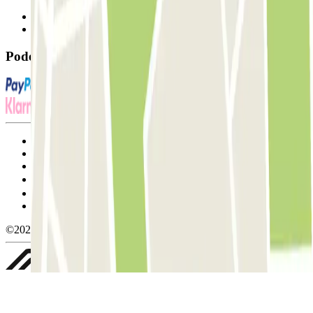
Contacte-nos
FAQ
Pode utilizar estes métodos de pagamento:
Termos de utilização e contratação
Condições de cancelamento
Política de cookies
Gerir cookies
Política de privacidade
Whistleblowing
©2026 Parclick. All rights reserved