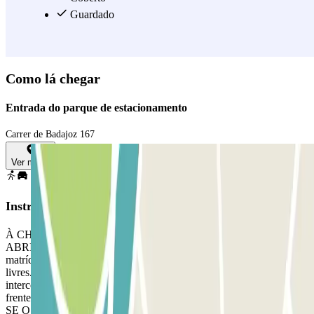
Guardado
Como lá chegar
Entrada do parque de estacionamento
Carrer de Badajoz 167
Ver mapa
Instruções
À CHEGADA: Entrar no parque de estacionamento. PARA
ABRIR A BARREIRA: Pare em frente da barreira. O leitor de
matrículas reconhecerá o seu veículo. Estacione num dos lugares
livres. SE A BARREIRA NÃO SE ABRIR: Utilize o
intercomunicador para validar a sua reserva. PARA SAIR: Pare em
frente da barreira. O leitor de matrículas reconhecerá o seu veículo.
SE O SEU PASSAPORTE PERMITIR A ENTRADA E SAÍDA