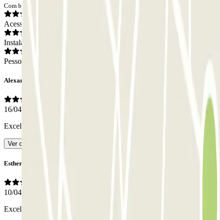
Com base em 13 opiniões
Acesso
Instalações
Pessoal
Alexander
16/04/2026
Excelente, seguro e espaçoso
- Traduzido com IA
Ver original
Esther
10/04/2026
Excelente
- Traduzido com IA