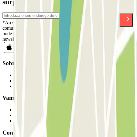
surpresas.
*Ao subscrever, aceita a nossa Política de Privacidade para receber
comunicações comerciais da Parclick. Sem qualquer obrigação,
pode cancelar a sua subscrição sempre que quiser na mesma
newsletter.
Sobre a Parclick
Quem somos
Como funciona
Os nossos parques de estacionamento
Vamos colaborar?
Profissionais
Fornecedor de estacionamento
Afiliados
Contacto