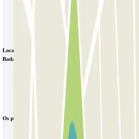
NN Santaló
NN Urgell 2
NN Borrell
NN Valencia III
NN Rocafort
Torre Nuñez i Navarro
BSM Moll de la Fusta
Parking Viajeros
BSM Flos i Calcat
BSM Rius i Taulet
Locais e eventos interessantes próximos de BSM
Badajoz
Dirigindo pela Zona de Baixas Emissões (ZBE)
Reservar parque de estacionamento em Aeroporto de Barcelona-El
Prat (BCN)
Parque de estacionamento perto do Terminal 2 do Aeroporto de
Barcelona-El Prat (BCN)
Os parques de estacionamento
mais reservados
Estacionamento em Porto
Estacionamento em Lisboa