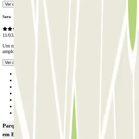
Ver original
Sara
11/03/2026
Um novo estacionamento de acesso muito fácil e com lugares muito
amplos. Tudo perfeito.
- Traduzido com IA
Ver original
Anterior
1
2
3
4
5
Seguinte
Parques de estacionamento com melhor classificação
em Barcelona