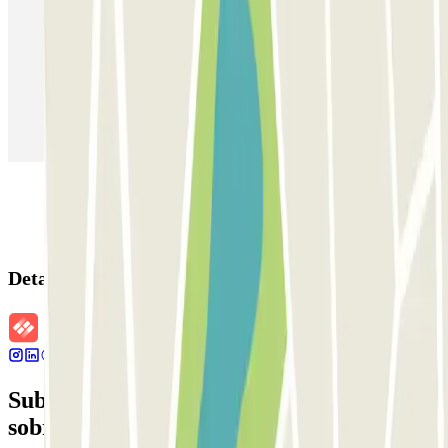
Estacionamento em Veneza
Estacionamento em Sevilha
Estacionamento em Madrid
Estacionamento em Aeroporto de Adolfo Suárez Madrid–Barajas
(MAD)
Detalhes da reserva
Subscreva a nossa newsletter e saiba mais
sobre descontos, sorteios e muitas outras