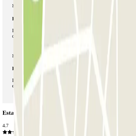
Passe multiestacionamento
Durante a sua estadia, pode utilizar toda a rede de parques
de estacionamento deste operador disponível em Parclick.
Passe ilimitado
Durante a sua estadia, pode entrar e sair do parque de
estacionamento as vezes que quiser.
Estacionamento BSM Badajoz: Opiniões
4.7