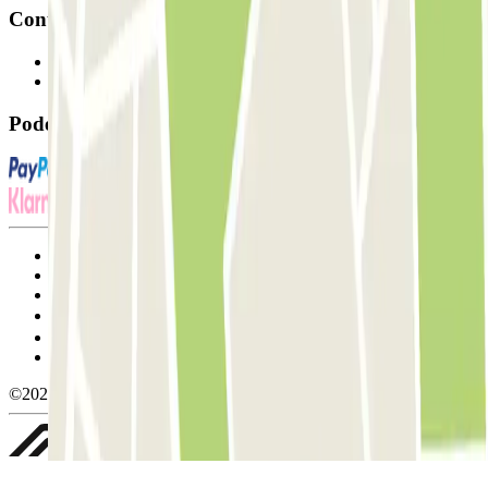
Contacto
Contacte-nos
FAQ
Pode utilizar estes métodos de pagamento:
Termos de utilização e contratação
Condições de cancelamento
Política de cookies
Gerir cookies
Política de privacidade
Whistleblowing
©2026 Parclick. All rights reserved