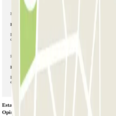
Passe multiestacionamento
Durante a sua estadia, pode utilizar toda a rede de parques
de estacionamento deste operador disponível em Parclick.
Passe ilimitado
Durante a sua estadia, pode entrar e sair do parque de
estacionamento as vezes que quiser.
Estacionamento BSM Rambla Poblenou:
Opiniões