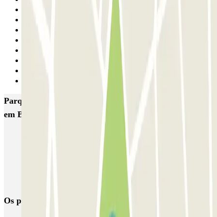
8
9
10
11
12
13
14
Seguinte
Parques de estacionamento com melhor classificação
em Barcelona
NN Santaló
NN Urgell 2
NN Borrell
NN Valencia III
NN Rocafort
Torre Nuñez i Navarro
BSM Moll de la Fusta
Parking Viajeros
BSM Flos i Calcat
BSM Rius i Taulet
Os parques de estacionamento
mais reservados