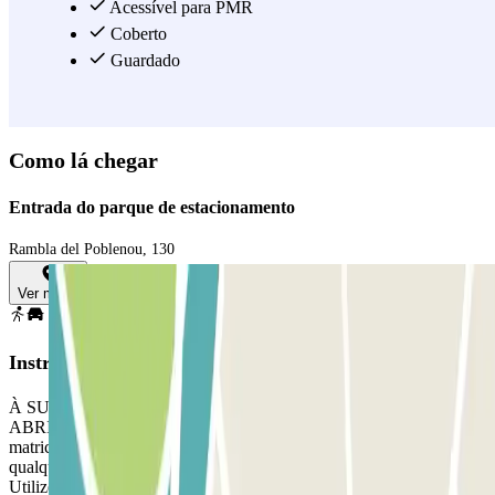
Acessível para PMR
Coberto
Guardado
Como lá chegar
Entrada do parque de estacionamento
Rambla del Poblenou, 130
Ver mapa
Instruções
À SUA CHEGADA: Aceda ao parque de estacionamento. PARA
ABRIR A BARREIRA: Pare em frente à barreira. O leitor de
matriculas fará o reconhecimento da sua viatura. Estacione em
qualquer lugar livre. SE A BARREIRA NÃO FOR ABERTA:
Utilize o intercomunicador para validar a sua reserva. PARA SAIR: