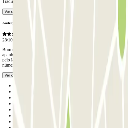
Traduzido com IA
Ver original
Audrey Maria
28/10/2025
Bom estacionamento, limpo. Deixei o meu carro durante 15 dias,
apanhando-o de vez em quando, e não tive problemas. Para entrar
pelo lado dos peões, é preciso tocar porque não é possível inserir o
número da matrícula.
- Traduzido com IA
Ver original
Anterior
1
2
3
4
5
6
7