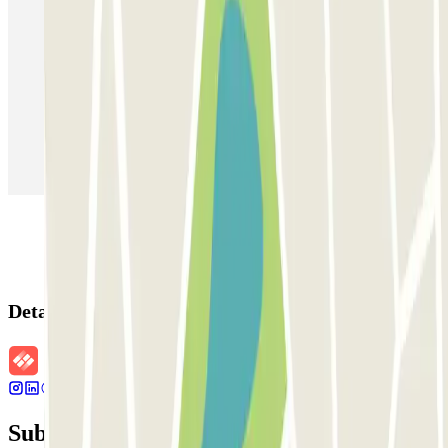
Estacionamento em Porto
Estacionamento em Lisboa
Estacionamento em Veneza
Estacionamento em Sevilha
Estacionamento em Madrid
Estacionamento em Aeroporto de Adolfo Suárez Madrid–Barajas
(MAD)
Detalhes da reserva
Subscreva a nossa newsletter e saiba mais