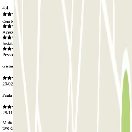
4.4
Com base em 40 opiniões
Acesso
Instalações
Pessoal
cristina
20/02/2026
Paula
28/11/2025
Muito fácil de estacionar e acessar. Rapidamente lê a matrícula e não
tive de falar com ninguém para avisar que era um parque.
-