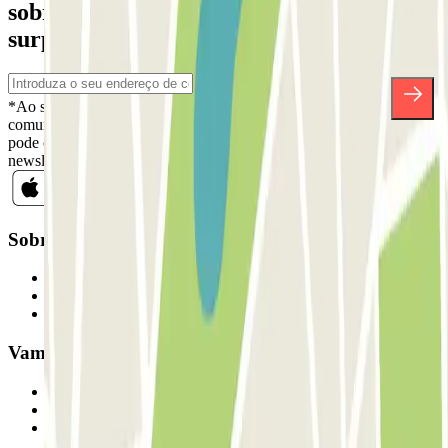
sobre descontos, sorteios e muitas outras
surpresas.
*Ao subscrever, aceita a nossa Política de Privacidade para receber
comunicações comerciais da Parclick. Sem qualquer obrigação,
pode cancelar a sua subscrição sempre que quiser na mesma
newsletter.
Sobre a Parclick
Quem somos
Como funciona
Os nossos parques de estacionamento
Vamos colaborar?
Profissionais
Fornecedor de estacionamento
Afiliados