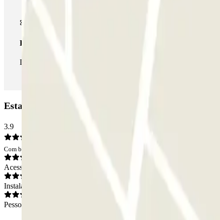
Passe ilimitado
Durante a sua estadia, pode entrar e sair do parque de estaciona
Estacionamento Estació Sants - Carrer Dels Comtes
3.9
Com base em 4 opiniões
Acesso
Instalações
Pessoal