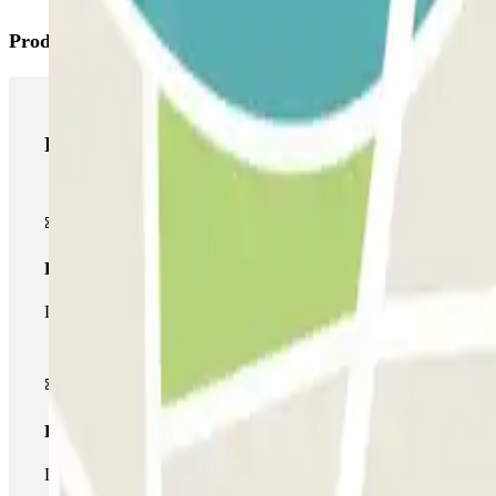
Produtos Parclick
Produtos Parclick
Passe simples
Durante a sua estadia, só poderá entrar e sair do parque de esta
Passe multiestacionamento
Durante a sua estadia, pode utilizar toda a rede de parques de e