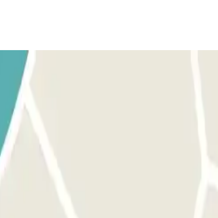
EIRA: Pare em frente da barreira. O leitor de matrículas reconhece
e. SE A BARREIRA NÃO SE ABRIR: ligue para o intercomunicador 24h 
 a barreira abrir-se-á automaticamente sem necessidade de premir
air. Se tiver excedido a sua estadia: dirija-se ao multibanco e indiqu
tacionamento.