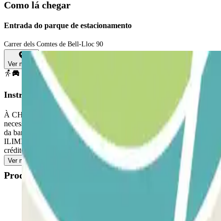
Como lá chegar
Entrada do parque de estacionamento
Carrer dels Comtes de Bell-Lloc 90
Ver mapa
Instruções
À CHEGADA: Entrar no parque de estacionamento. PARA ABRIR A BARR
necessidade de premir qualquer botão. Estacione num espaço livr
da barreira. O leitor de matrículas reconhecerá o seu veículo e
ILIMITADAS: Siga o mesmo procedimento acima descrito para entrar e s
crédito. A franquia será calculada com base na tarifa do parque de es
Ver mais
Produtos disponíveis