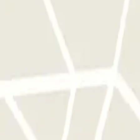
cionamento uma vez.
stacionamento deste operador disponível em Parclick.