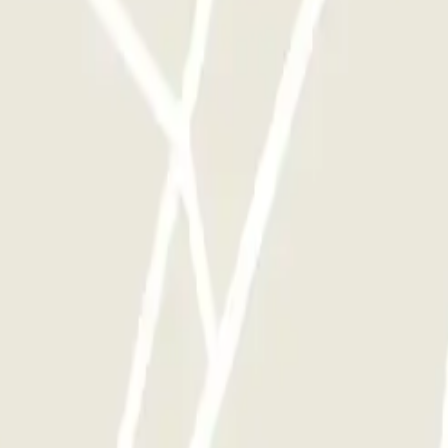
mento as vezes que quiser.
 de Bell - Lloc 90: Opiniões