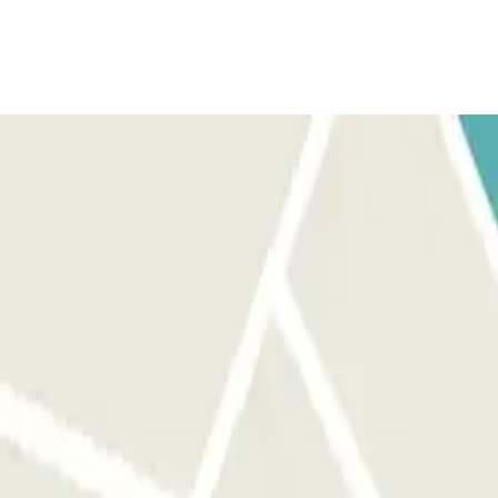
rá o seu veículo e a barreira abrir-se-á automaticamente sem
indicando o número da sua matrícula. PARA SAIR: Pare em frente
 qualquer botão. SE O SEU PASSAPORTE PERMITIR A ENTRADA E SAÍDA
e o seu número de matrícula para pagar a franquia com cartão de