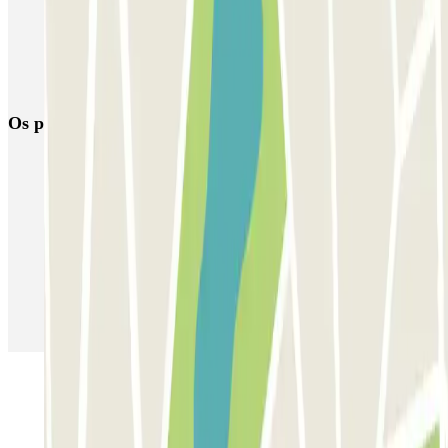
Reservar parque de estacionamento em Aeroporto de Barcelona-El
Prat (BCN)
Parque de estacionamento perto do Terminal 2 do Aeroporto de
Barcelona-El Prat (BCN)
Os parques de estacionamento
mais reservados
Estacionamento em Porto
Estacionamento em Lisboa
Estacionamento em Veneza
Estacionamento em Sevilha
Estacionamento em Madrid
Estacionamento em Aeroporto de Adolfo Suárez Madrid–Barajas
(MAD)