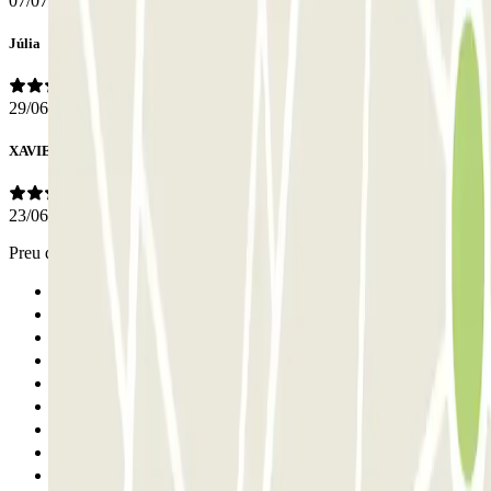
07/07/2026
Júlia
29/06/2026
XAVIER
23/06/2026
Preu duplicat en dos anys!!
Anterior
1
2
3
4
5
6
7
8