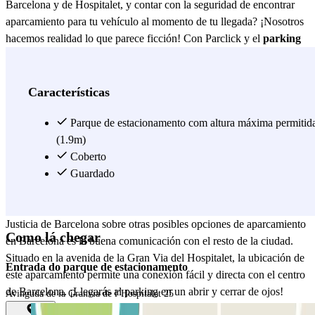
Barcelona y de Hospitalet, y contar con la seguridad de encontrar
aparcamiento para tu vehículo al momento de tu llegada? ¡Nosotros
hacemos realidad lo que parece ficción! Con Parclick y el
parking
Indigo Justicia
, aparcar en Barcelona nunca había sido tan sencillo
y eficaz ;) Este aparcamiento de Hospitalet de Llobregat, al lado del
parque de la Alhambra, se convertirá en tu opción favorita para
Características
aparcar en la avenida de la Gran Via de Hospitalet. El parking
Indigo
Justicia
Parque de estacionamento com altura máxima permitid
de Barcelona está disponible todos los días de la
semana, ¡las 24 horas! Además, el parking Indigo Justicia de
(1.9m)
Barcelona dispone de diferentes instalaciones como aseos,
Coberto
accesibilidad para personas con discapacidad y servicio de arranque
Guardado
de baterías para que tu estancia sea de lo más agradable y cómoda
posible. Algo que, sin duda, hace destacar este parking Indigo
Justicia de Barcelona sobre otras posibles opciones de aparcamiento
Como lá chegar
en Barcelona es la buena comunicación con el resto de la ciudad.
Situado en la avenida de la Gran Via del Hospitalet, la ubicación de
Entrada do parque de estacionamento
este aparcamiento permite una conexión fácil y directa con el centro
de Barcelona. ¡Llegarás al parking en un abrir y cerrar de ojos!
Avinguda de la Granvia de l’Hospitalet 25
Además, el parking Indigo Justicia de Barcelona cuenta con una