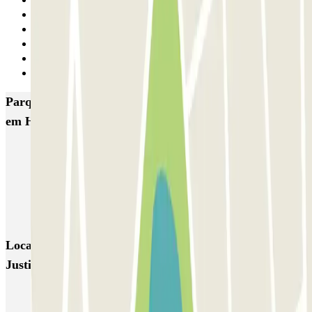
30
31
32
33
34
Seguinte
Parques de estacionamento com melhor classificação
em Hospitalet de Llobregat
Hotel Porta Fira
Mercat La Florida
INDIGO Ciutat de la Justicia
INDIGO Justicia
Hospital de Bellvitge PARKIA
Fira Hospitalet Promoparc
Locais e eventos interessantes próximos de INDIGO
Justicia
Dirigindo pela Zona de Baixas Emissões (ZBE)