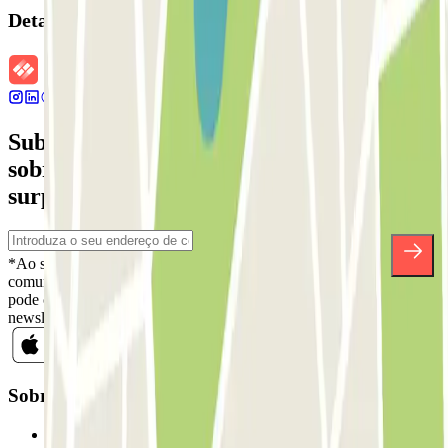
Detalhes da reserva
Subscreva a nossa newsletter e saiba mais
sobre descontos, sorteios e muitas outras
surpresas.
*Ao subscrever, aceita a nossa Política de Privacidade para receber
comunicações comerciais da Parclick. Sem qualquer obrigação,
pode cancelar a sua subscrição sempre que quiser na mesma
newsletter.
Sobre a Parclick
Quem somos