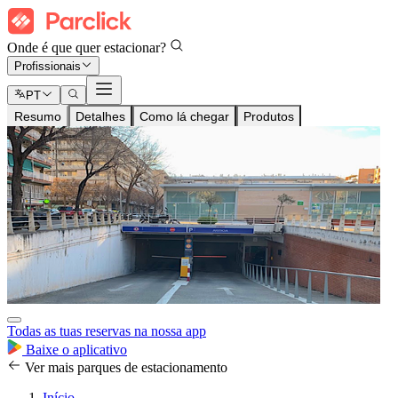
Onde é que quer estacionar?
Profissionais
PT
Resumo
Detalhes
Como lá chegar
Produtos
Todas as tuas reservas na nossa app
Baixe o aplicativo
Ver mais parques de estacionamento
Início