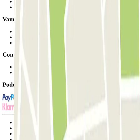
Como funciona
Os nossos parques de estacionamento
Vamos colaborar?
Profissionais
Fornecedor de estacionamento
Afiliados
Contacto
Contacte-nos
FAQ
Pode utilizar estes métodos de pagamento:
Termos de utilização e contratação
Condições de cancelamento
Política de cookies
Gerir cookies