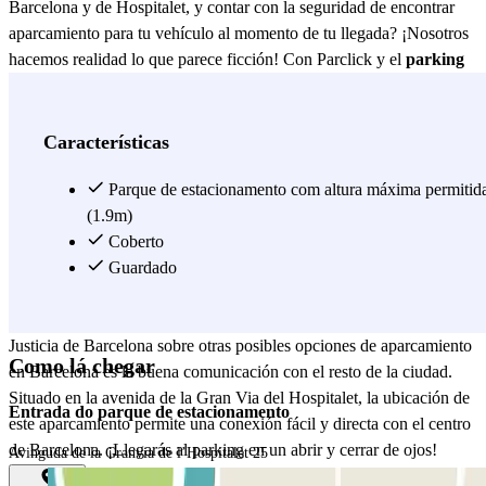
Barcelona y de Hospitalet, y contar con la seguridad de encontrar
aparcamiento para tu vehículo al momento de tu llegada? ¡Nosotros
hacemos realidad lo que parece ficción! Con Parclick y el
parking
Indigo Justicia
, aparcar en Barcelona nunca había sido tan sencillo
y eficaz ;) Este aparcamiento de Hospitalet de Llobregat, al lado del
parque de la Alhambra, se convertirá en tu opción favorita para
Características
aparcar en la avenida de la Gran Via de Hospitalet. El parking
Indigo
Justicia
Parque de estacionamento com altura máxima permitid
de Barcelona está disponible todos los días de la
semana, ¡las 24 horas! Además, el parking Indigo Justicia de
(1.9m)
Barcelona dispone de diferentes instalaciones como aseos,
Coberto
accesibilidad para personas con discapacidad y servicio de arranque
Guardado
de baterías para que tu estancia sea de lo más agradable y cómoda
posible. Algo que, sin duda, hace destacar este parking Indigo
Justicia de Barcelona sobre otras posibles opciones de aparcamiento
Como lá chegar
en Barcelona es la buena comunicación con el resto de la ciudad.
Situado en la avenida de la Gran Via del Hospitalet, la ubicación de
Entrada do parque de estacionamento
este aparcamiento permite una conexión fácil y directa con el centro
de Barcelona. ¡Llegarás al parking en un abrir y cerrar de ojos!
Avinguda de la Granvia de l’Hospitalet 25
Además, el parking Indigo Justicia de Barcelona cuenta con una