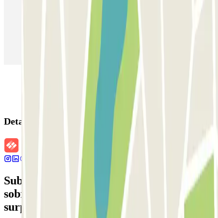
Estacionamento em Madrid
Estacionamento em Aeroporto de Adolfo Suárez Madrid–Barajas
(MAD)
Detalhes da reserva
Subscreva a nossa newsletter e saiba mais
sobre descontos, sorteios e muitas outras
surpresas.