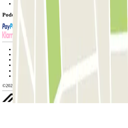
FAQ
Pode utilizar estes métodos de pagamento:
Termos de utilização e contratação
Condições de cancelamento
Política de cookies
Gerir cookies
Política de privacidade
Whistleblowing
©2026 Parclick. All rights reserved