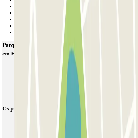
30
31
32
33
34
Seguinte
Parques de estacionamento com melhor classificação
em Hospitalet de Llobregat
Hotel Porta Fira
Mercat La Florida
INDIGO Ciutat de la Justicia
INDIGO Justicia
Hospital de Bellvitge PARKIA
Fira Hospitalet Promoparc
Os parques de estacionamento
mais reservados
Estacionamento em Porto
Estacionamento em Lisboa
Estacionamento em Veneza
Estacionamento em Sevilha