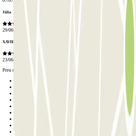
07/07/2026
Júlia
29/06/2026
XAVIER
23/06/2026
Preu duplicat en dos anys!!
Anterior
1
2
3
4
5
6
7
8