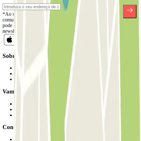
*Ao subscrever, aceita a nossa Política de Privacidade para receber
comunicações comerciais da Parclick. Sem qualquer obrigação,
pode cancelar a sua subscrição sempre que quiser na mesma
newsletter.
Sobre a Parclick
Quem somos
Como funciona
Os nossos parques de estacionamento
Vamos colaborar?
Profissionais
Fornecedor de estacionamento
Afiliados
Contacto
Contacte-nos