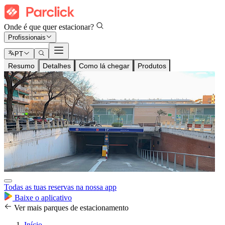
Onde é que quer estacionar?
Profissionais
PT
Resumo
Detalhes
Como lá chegar
Produtos
Todas as tuas reservas na nossa app
Baixe o aplicativo
Ver mais parques de estacionamento
Início