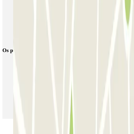
Dirigindo pela Zona de Baixas Emissões (ZBE)
Reservar parque de estacionamento em Aeroporto de Barcelona-El
Prat (BCN)
Parque de estacionamento perto do Terminal 2 do Aeroporto de
Barcelona-El Prat (BCN)
Os parques de estacionamento
mais reservados
Estacionamento em Porto
Estacionamento em Lisboa
Estacionamento em Veneza
Estacionamento em Sevilha
Estacionamento em Madrid
Estacionamento em Aeroporto de Adolfo Suárez Madrid–Barajas
(MAD)