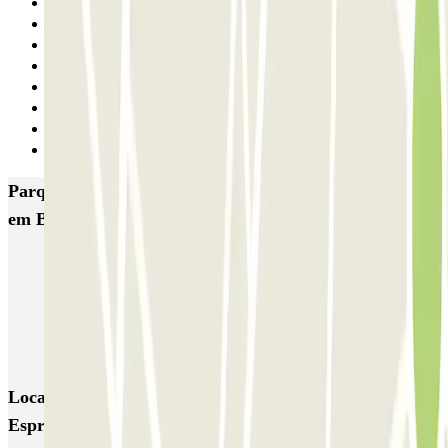
25
26
27
28
29
30
31
Seguinte
Parques de estacionamento com melhor classificação
em Barcelona
NN Santaló
NN Urgell 2
NN Borrell
NN Valencia III
NN Rocafort
Torre Nuñez i Navarro
BSM Moll de la Fusta
Parking Viajeros
BSM Flos i Calcat
BSM Rius i Taulet
Locais e eventos interessantes próximos de NN
Espronceda