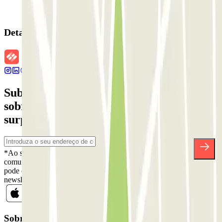
Detalhes da reserva
Subscreva a nossa newsletter e saiba mais
sobre descontos, sorteios e muitas outras
surpresas.
*Ao subscrever, aceita a nossa Política de Privacidade para receber
comunicações comerciais da Parclick. Sem qualquer obrigação,
pode cancelar a sua subscrição sempre que quiser na mesma
newsletter.
Sobre a Parclick