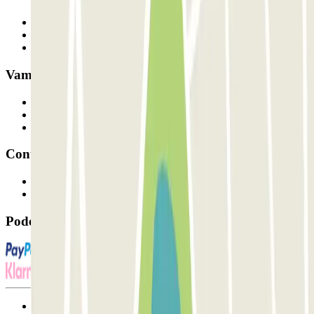
Quem somos
Como funciona
Os nossos parques de estacionamento
Vamos colaborar?
Profissionais
Fornecedor de estacionamento
Afiliados
Contacto
Contacte-nos
FAQ
Pode utilizar estes métodos de pagamento:
Termos de utilização e contratação