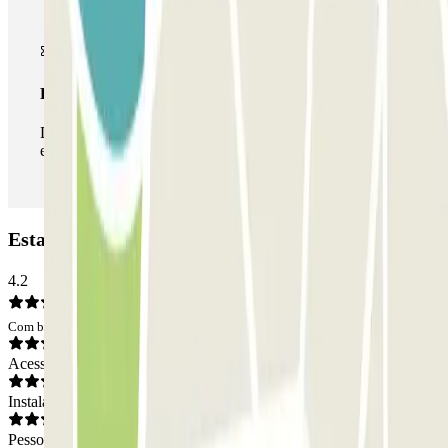
Passe ilimitado
Durante a sua estadia, pode entrar e sair do parque de
estacionamento as vezes que quiser.
Estacionamento NN Espronceda: Opiniões
4.2
Com base em 618 opiniões
Acesso
Instalações
Pessoal