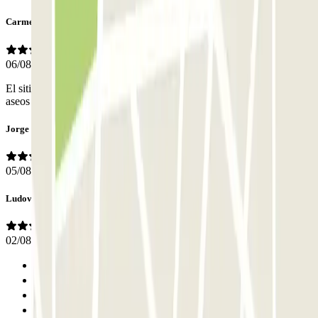
Carmen
06/08/2026
El sitio bien pero en la garita no había nadie para informar y los
aseos cerrados
Jorge
05/08/2026
Ludovic
02/08/2026
Anterior
1
2
3