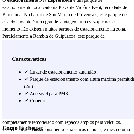
O
estacionamento NN Espronceda
é um parque de
estacionamento localizado na Plaça de Victòria Kent, na cidade de
Barcelona. No bairro de San Martín de Provensals, este parque de
estacionamento é uma grande vantagem, uma vez que neste
momento não existem muitos parques de estacionamento na zona.
Paralelamente à Rambla de Guipúzcoa, este parque de
estacionamento proporciona lugares de estacionamento para
veículos nesta zona residencial. A estação de metro Bac de Roda, na
linha L2, fica a apenas três minutos a pé. Há também várias
Características
paragens de autocarro com linhas 500, 33, H10 e N8. O parque de
estacionamento está rodeado por vários supermercados, pelo que
Lugar de estacionamento garantido
pode ser uma excelente opção para as pessoas que precisam de fazer
Parque de estacionamento com altura máxima permitid
os seus recados diários na área. Vemos Mercadona, Supercor,
(2m)
Bonpreu ou Lidl. É muito perto do centro desportivo Clot de la Mel
Acessível para PMR
- Centro Deportivo Villa Olímpica e dos Jardines del Clot de la
Coberto
Miel, onde se pode dar um passeio ou levar as crianças para se
divertirem. Este parque de estacionamento é um parque coberto,
completamente remodelado com espaços amplos para veículos.
Como lá chegar
Oferece áreas de estacionamento para carros e motas, e mesmo uma