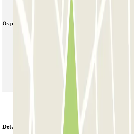
Parque de estacionamento perto do Terminal 2 do Aeroporto de
Barcelona-El Prat (BCN)
Os parques de estacionamento
mais reservados
Estacionamento em Porto
Estacionamento em Lisboa
Estacionamento em Veneza
Estacionamento em Sevilha
Estacionamento em Madrid
Estacionamento em Aeroporto de Adolfo Suárez Madrid–Barajas
(MAD)
Detalhes da reserva