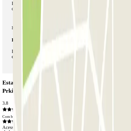
Durante a sua estadia, pode utilizar toda a rede de parques
de estacionamento deste operador disponível em Parclick.
Passe ilimitado
Durante a sua estadia, pode entrar e sair do parque de
estacionamento as vezes que quiser.
Estacionamento Litvak - Sagrada Familia -
Prking: Opiniões
3.8
Com base em 6 opiniões
Acesso