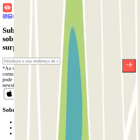
Subscreva a nossa newsletter e saiba mais
sobre descontos, sorteios e muitas outras
surpresas.
*Ao subscrever, aceita a nossa Política de Privacidade para receber
comunicações comerciais da Parclick. Sem qualquer obrigação,
pode cancelar a sua subscrição sempre que quiser na mesma
newsletter.
Sobre a Parclick
Quem somos
Como funciona
Os nossos parques de estacionamento