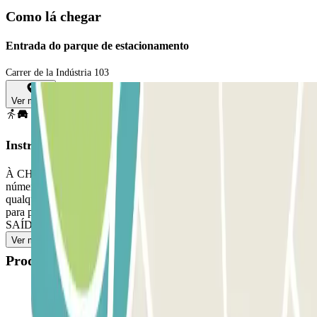
Como lá chegar
Entrada do parque de estacionamento
Carrer de la Indústria 103
Ver mapa
Instruções
À CHEGADA: Chamar o intercomunicador e comunicar o seu
número de reserva Parclick para abrir a barreira e estacionar em
qualquer lugar livre. À SUA SAÍDA: Chamar o intercomunicador
para poder sair. SE O SEU PASSE PERMITIR A ENTRADA E
SAÍDA ILIMITADAS: Siga o mesmo procedimento.
Ver mais
Produtos disponíveis