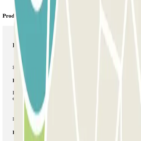
Produtos Parclick
Produtos Parclick
Passe simples
Durante a sua estadia, só poderá entrar e sair do parque de
estacionamento uma vez.
Passe multiestacionamento