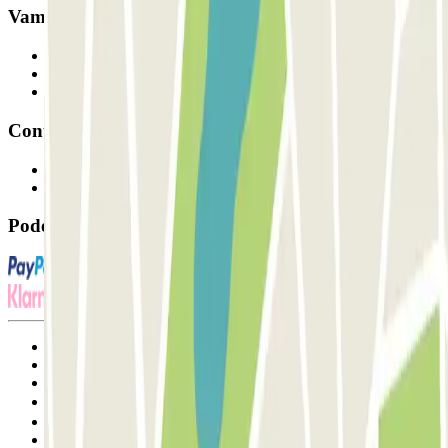
Vamos colaborar?
Profissionais
Fornecedor de estacionamento
Afiliados
Contacto
Contacte-nos
FAQ
Pode utilizar estes métodos de pagamento:
Termos de utilização e contratação
Condições de cancelamento
Política de cookies
Gerir cookies
Política de privacidade
Whistleblowing