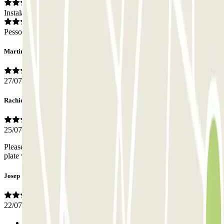
Instalações
Pessoal
Martin
27/07/2026
Rachid
25/07/2026
Please make better the outgoing procedure maybe a read number
plate will be better Thanks & regards
Josep
22/07/2026
Anterior