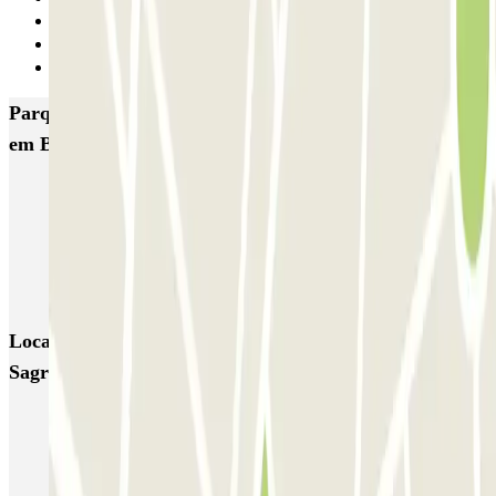
1
2
Seguinte
Parques de estacionamento com melhor classificação
em Barcelona
NN Santaló
NN Urgell 2
NN Borrell
NN Valencia III
NN Rocafort
Torre Nuñez i Navarro
BSM Moll de la Fusta
Parking Viajeros
BSM Flos i Calcat
BSM Rius i Taulet
Locais e eventos interessantes próximos de Litvak -
Sagrada Familia - Prking
Dirigindo pela Zona de Baixas Emissões (ZBE)
Reservar parque de estacionamento em Aeroporto de Barcelona-El
Prat (BCN)