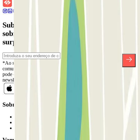
Subscreva a nossa newsletter e saiba mais
sobre descontos, sorteios e muitas outras
surpresas.
*Ao subscrever, aceita a nossa Política de Privacidade para receber
comunicações comerciais da Parclick. Sem qualquer obrigação,
pode cancelar a sua subscrição sempre que quiser na mesma
newsletter.
Sobre a Parclick
Quem somos
Como funciona
Os nossos parques de estacionamento
Vamos colaborar?