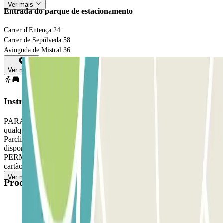
Ver mais
Entrada do parque de estacionamento
Carrer d'Entença 24
Carrer de Sepúlveda 58
Avinguda de Mistral 36
Ver mapa
Instruções
PARA ABRIR A BARREIRA: guarde o ticket. Estacione em
qualquer lugar livre. Dirija-se ao balcão do parque com a sua reserva
Parclick e o ticket. PARA SAIR: utilize o cartão/comando
disponibilizado pelo pessoal de atendimento. SE O SEU PASSE
PERMITE ENTRADAS E SAIDAS ILIMITADAS: utilize o
cartão/comando disponibilizado pelo pessoal de atendimento.
Ver mais
Produtos disponíveis