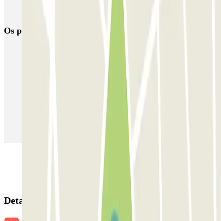
Parking Viajeros
BSM Flos i Calcat
BSM Rius i Taulet
Os parques de estacionamento
mais reservados
Estacionamento em Porto
Estacionamento em Lisboa
Estacionamento em Veneza
Estacionamento em Sevilha
Estacionamento em Madrid
Estacionamento em Aeroporto de Adolfo Suárez Madrid–Barajas
(MAD)
Detalhes da reserva