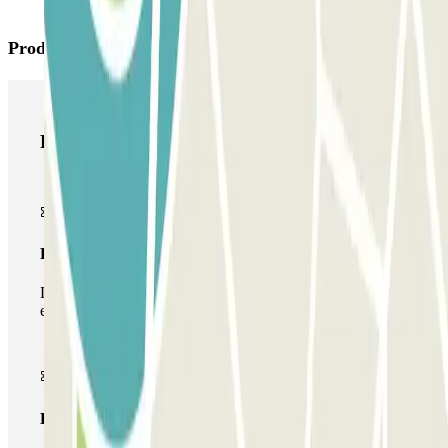
Produtos Parclick
Produtos Parclick
Passe simples
Durante a sua estadia, só poderá entrar e sair do parque de
estacionamento uma vez.
Passe multiestacionamento