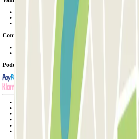
Profissionais
Fornecedor de estacionamento
Afiliados
Contacto
Contacte-nos
FAQ
Pode utilizar estes métodos de pagamento:
Termos de utilização e contratação
Condições de cancelamento
Política de cookies
Gerir cookies
Política de privacidade
Whistleblowing