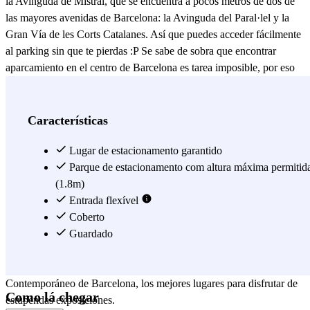
la Avinguda de Mistral, que se encuentra a pocos metros de dos de
las mayores avenidas de Barcelona: la Avinguda del Paral·lel y la
Gran Vía de les Corts Catalanes. Así que puedes acceder fácilmente
al parking sin que te pierdas :P Se sabe de sobra que encontrar
aparcamiento en el centro de Barcelona es tarea imposible, por eso
este parking es perfecto. Estás a 15 minutos andando del barrio de la
Ciutat Vella, del Gran Teatre del Liceu, de la Basílica de Santa
Maria del Pi y, como no, del Mercado de la Boquería; ¡te quedarás
Características
boquiabierto cuando lo veas! Si la razón de tu viaje a Barcelona es
un evento o un concierto, el parking Monterrey sigue siendo una
Lugar de estacionamento garantido
buena opción para aparcar cerca de la Fira Barcelona, situada a tan
Parque de estacionamento com altura máxima permitid
solo 400 metros. Y ya que estás aquí, ¿porque no visitas también la
(1.8m)
Plaça Espanya, el CaixaForum Barcelona y la Fuente de Montjuïc?
Entrada flexível
El Centro Comercial Las Arenas y la Gran Vía de les Corts
Coberto
Catalanes son los mejores lugares para pasear entre tiendas y
Guardado
restaurantes; el Parc de Joan Miró y el Parc de l’Espanya Industrial
los mejores para descansar; y el Teatro Raval y el Museo de Arte
Contemporáneo de Barcelona, los mejores lugares para disfrutar de
Como lá chegar
estupendas exposiciones.