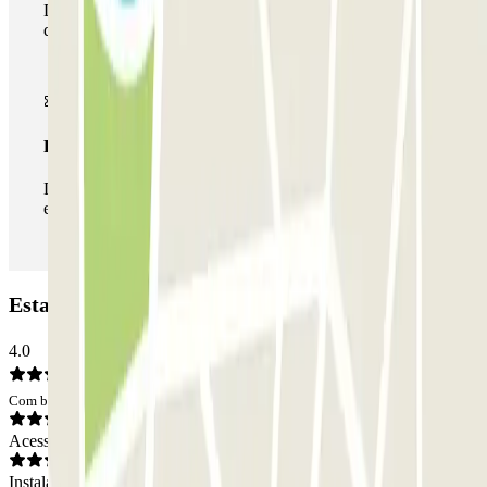
Durante a sua estadia, pode utilizar toda a rede de parques
de estacionamento deste operador disponível em Parclick.
Passe ilimitado
Durante a sua estadia, pode entrar e sair do parque de
estacionamento as vezes que quiser.
Estacionamento Monterrey: Opiniões
4.0
Com base em 277 opiniões
Acesso
Instalações