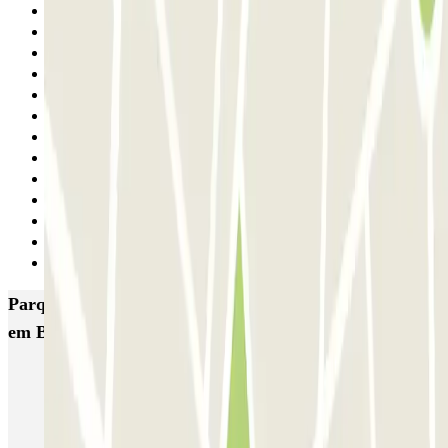
21
22
23
24
25
26
27
28
29
30
31
32
Seguinte
Parques de estacionamento com melhor classificação
em Barcelona
NN Santaló
NN Urgell 2
NN Borrell
NN Valencia III
NN Rocafort
Torre Nuñez i Navarro
BSM Moll de la Fusta