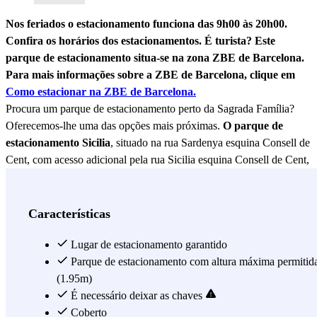
Nos feriados o estacionamento funciona das 9h00 às 20h00.
Confira os horários dos estacionamentos.
É turista? Este
parque de estacionamento situa-se na zona ZBE de Barcelona.
Para mais informações sobre a ZBE de Barcelona, clique em
Como estacionar na ZBE de Barcelona.
Procura um parque de estacionamento perto da Sagrada Família?
Oferecemos-lhe uma das opções mais próximas.
O parque de
estacionamento Sicilia
, situado na rua Sardenya esquina Consell de
Cent, com acesso adicional pela rua Sicilia esquina Consell de Cent,
oferece uma excelente localização no centro de Barcelona. Esta área
é conhecida pela sua proximidade a alguns dos monumentos e locais
de interesse mais emblemáticos da cidade, proporcionando
Características
conveniência e fácil acesso para explorar as ricas atracções culturais
e turísticas de Barcelona. A apenas 5 minutos do parque de
Lugar de estacionamento garantido
estacionamento Sicilia encontra-se a majestosa Basílica da Sagrada
Parque de estacionamento com altura máxima permitid
Família, a igreja, ainda em construção, é famosa pela sua
(1.95m)
impressionante arquitetura e fachadas detalhadas que narram a vida
É necessário deixar as chaves
de Jesus. Se continuar por esta área, encontrará a Av. Gaudí, que
Coberto