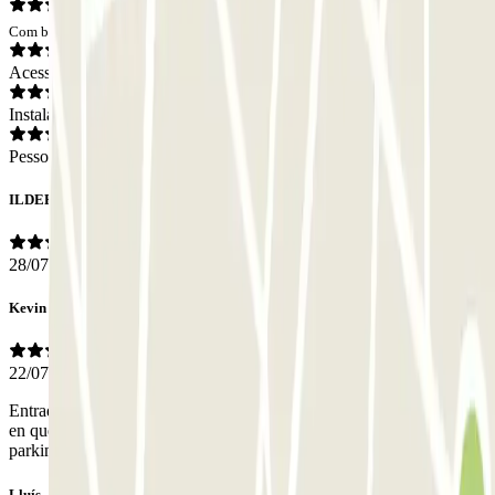
Com base em 40 opiniões
Acesso
Instalações
Pessoal
ILDEFONSO
28/07/2026
Kevin
22/07/2026
Entrada estrecha pero se pasa bien. Personal muy amable te indica
en qué plaza dejar estacionado el coche. Volvería a reservar este
parking.
Lluís