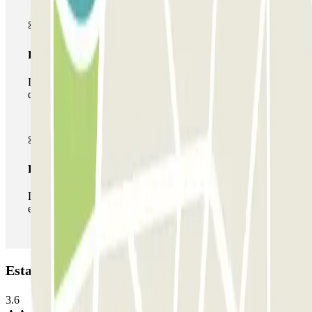
Passe multiestacionamento
Durante a sua estadia, pode utilizar toda a rede de parques
de estacionamento deste operador disponível em Parclick.
Passe ilimitado
Durante a sua estadia, pode entrar e sair do parque de
estacionamento as vezes que quiser.
Estacionamento Sicília: Opiniões
3.6