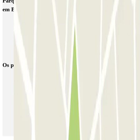
Parques de estacionamento com melhor classificação
em Barcelona
NN Santaló
NN Urgell 2
NN Borrell
NN Valencia III
NN Rocafort
Torre Nuñez i Navarro
BSM Moll de la Fusta
Parking Viajeros
BSM Flos i Calcat
BSM Rius i Taulet
Os parques de estacionamento
mais reservados
Estacionamento em Porto
Estacionamento em Lisboa
Estacionamento em Veneza
Estacionamento em Sevilha
Estacionamento em Madrid
Estacionamento em Aeroporto de Adolfo Suárez Madrid–Barajas
(MAD)