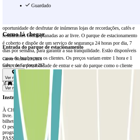
liga a Sagrada Família ao Hospital de Sant Pau, a cerca de 15
Guardado
minutos do parque de estacionamento, outro impressionante edifício
modernista Património Mundial. Passear por esta avenida oferece a
oportunidade de desfrutar de inúmeras lojas de recordações, cafés e
Como lá chegar
restaurantes com esplanadas ao ar livre. O parque de estacionamento
é coberto e dispõe de um serviço de segurança 24 horas por dia, 7
Entrada do parque de estacionamento
dias por semana, para garantir a sua tranquilidade. Estão disponíveis
casas de banho para os clientes. Os preços variam entre 1 hora e 1
Carrer Sicilia 236 BIS
mês, com a possibilidade de entrar e sair do parque como o cliente
Carrer de Sardenya 217
desejar durante o período da sua reserva. Reserve já com a Parclick
Ver mapa
e não perca o seu lugar de estacionamento!
Ver mais
Instruções
À CHEGADA: levantar o bilhete. Estacionar em qualquer lugar
livre. Dirija-se à cabina de controlo com a sua reserva Parclick e o
bilhete. À SAÍDA: utilize o bilhete que lhe é entregue pelo pessoal.
O pessoal validará se houver excesso de tempo. Caso contrário,
programará o bilhete para abrir a barreira. SE O SEU
PASSAPORTE PERMITE ENTRADAS E SAÍDAS