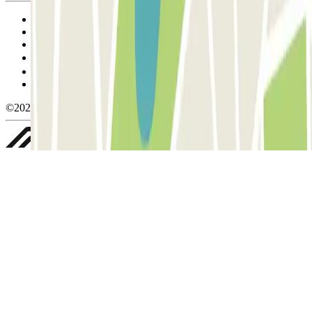
Termos de utilização e contratação
Condições de cancelamento
Política de cookies
Gerir cookies
Política de privacidade
Whistleblowing
©2026 Parclick. All rights reserved