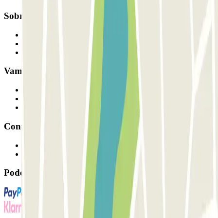
Sobre a Parclick
Quem somos
Como funciona
Os nossos parques de estacionamento
Vamos colaborar?
Profissionais
Fornecedor de estacionamento
Afiliados
Contacto
Contacte-nos
FAQ
Pode utilizar estes métodos de pagamento: