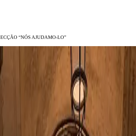
SECÇÃO “NÓS AJUDAMO-LO”