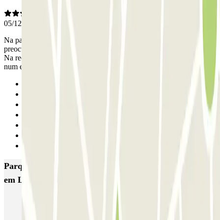
05/12/2024
Na partida demoraram cerca de 15 mn para atenderem o tlm, fiquei
preocupada, pois já estava entretanto a chegar, mas correu tudo bem.
Na recolha o carro estava sujo e cheio de pó, visivelmente n esteve
num estacionamento coberto e os faróis estavam ligado
Anterior
1
2
3
4
5
Seguinte
Parques de estacionamento com melhor classificação
em Lisboa
SABA Estádio Universitário de Lisboa
Doca - Parque das Nações