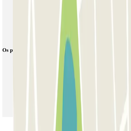
Reserva estacionamento junto do Centro Comercial Vasco da Gama
Reservar Parque de Estacionamento perto da Universidade de
Lisboa
Parque de estacionamento FIL
Reserva Estacionamento no Parque das Nações
Os parques de estacionamento
mais reservados
Estacionamento em Porto
Estacionamento em Lisboa
Estacionamento em Veneza
Estacionamento em Sevilha
Estacionamento em Madrid
Estacionamento em Aeroporto de Adolfo Suárez Madrid–Barajas
(MAD)