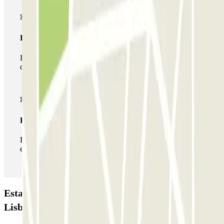
Passe multiestacionamento
Durante a sua estadia, pode utilizar toda a rede de parques
de estacionamento deste operador disponível em Parclick.
Passe ilimitado
Durante a sua estadia, pode entrar e sair do parque de
estacionamento as vezes que quiser.
Estacionamento Airpark - Valet - Aeroporto
Lisboa - indoor: Opiniões