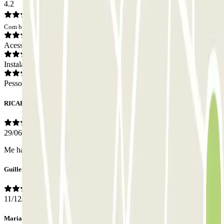
4.2
Com base em 15 opiniões
Acesso
Instalações
Pessoal
RICARDO
29/06/2025
Me han roto el cenicero del coche, y no me han dicho nada.
Guillermo
11/12/2024
Maria João