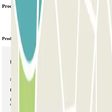
Produtos disponíveis
Produtos Parclick
Produtos Parclick
Passe simples
Durante a sua estadia, só poderá entrar e sair do parque de
estacionamento uma vez.