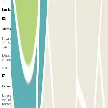
Instruções
Antes da tua viagem
Liga para o parque de estacionamento aproximadamente 15 minutos
antes de chegares ao aeroporto. O número de telefone do parque de
estacionamento será fornecido assim que tiveres finalizado a reserva.
Durante a chamada, um funcionário irá confirmar-te o ponto de
encontro.
Ao chegares, irá realizar-se uma inspeção do teu veículo.
Depois da tua viagem
Liga para o parque de estacionamento para solicitares a entrega do
veículo. O número de telefone do parque de estacionamento será
fornecido assim que concluíres a reserva.