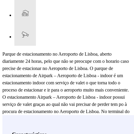
Parque de estacionamento no Aeroporto de Lisboa, aberto
diariamente 24 horas, pelo que não se preocupe com o horario caso
precise de estacionar no Aeroporto de Lisboa. O parque de
estacionamento de Airpark – Aeroporto de Lisboa - indoor é um
estacionamento indoor com serviço de valet o que torna todo o
proceso de estacionar e ir para o aeroporto muito mais conveniente.
O estacionamento Airpark – Aeroporto de Lisboa - indoor possui
serviço de valet graças ao qual não vai precisar de perder tem po à
procura de estacionamento no Aeroporto de Lisboa. No terminal do
aeroporto vai encontrar a equipa do parque de estacionamento
Airpark – Aeroporto de Lisboa - indoor, pronta para levar o seu
veículo até ao parque de estacionamento junto do Aeroporto de