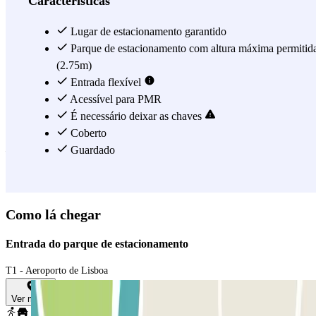
Características
Lisboa. Agora não precisa de se preocupar com mais nada a não ser
disfrutar do seu voo, e no dia do seu regresso alertar o parque de
Lugar de estacionamento garantido
estacionamento com cerca de 20 minutos de antecedencia, para que
Parque de estacionamento com altura máxima permitid
a equipa devolva o carro no mesmo terminal. O parque de
(2.75m)
estacionamento tem sistema de video vigilancia para que possa
Entrada flexível
deixar o seu carro num local seguro e vigiado. Estacionar perto do
Acessível para PMR
Aeroporto de Lisboa nunca foi tão rápido e fácil, por isso não perca
É necessário deixar as chaves
tempo e reserve já o seu lugar no parque de estacionamento Airpark
Coberto
– Aeroporto de Lisboa - indoor.
Guardado
Ver mais
Como lá chegar
Entrada do parque de estacionamento
T1 - Aeroporto de Lisboa
Ver mapa