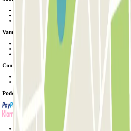
Quem somos
Como funciona
Os nossos parques de estacionamento
Vamos colaborar?
Profissionais
Fornecedor de estacionamento
Afiliados
Contacto
Contacte-nos
FAQ
Pode utilizar estes métodos de pagamento:
Termos de utilização e contratação