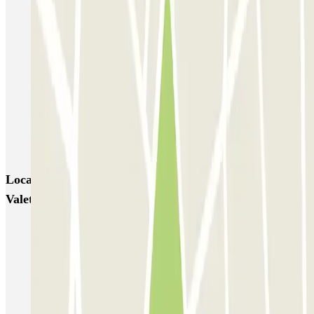
Liberdade
Rua Alexandre Braga
JETPARK Aeroporto Lisboa - coberto
JETPARK Aeroporto Lisboa - descoberto
EASYPARKING Aeroporto Lisboa - P&R - coberto
Inspira Santa Marta
SABA Praça do Município
Airpark - Valet - Aeroporto Lisboa - indoor
Locais e eventos interessantes próximos de Airpark -
Valet - Aeroporto Lisboa - indoor
Parque estacionamento em Aeroporto Lisboa low cost
Estacionamento Oriente (Gare) o melhor preço
Reserva Parque de Estacionamento perto da Biblioteca Nacional de
Portugal