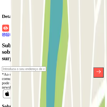
Detalhes da reserva
Subscreva a nossa newsletter e saiba mais
sobre descontos, sorteios e muitas outras
surpresas.
*Ao subscrever, aceita a nossa Política de Privacidade para receber
comunicações comerciais da Parclick. Sem qualquer obrigação,
pode cancelar a sua subscrição sempre que quiser na mesma
newsletter.
Sobre a Parclick