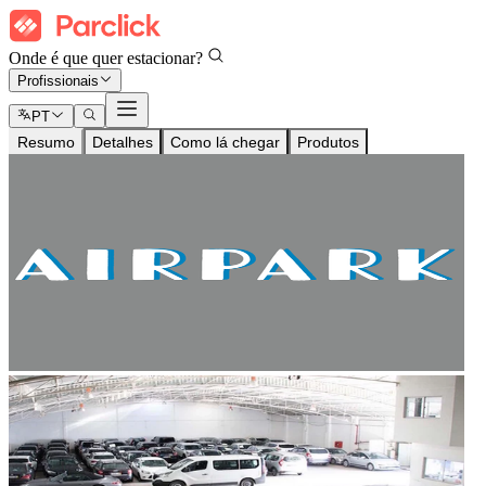
Onde é que quer estacionar?
Profissionais
PT
Resumo
Detalhes
Como lá chegar
Produtos