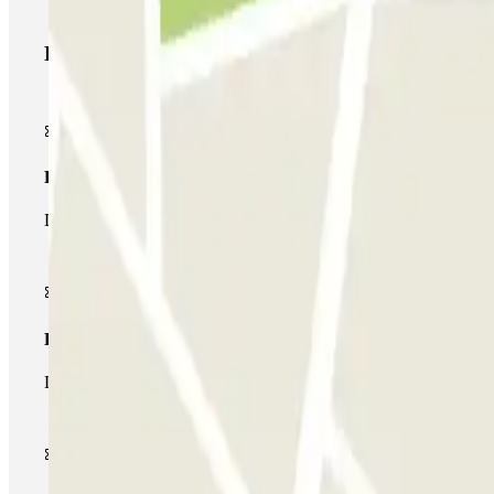
Produtos Parclick
Passe simples
Durante a sua estadia, só poderá entrar e sair do parque de esta
Passe multiestacionamento
Durante a sua estadia, pode utilizar toda a rede de parques de e