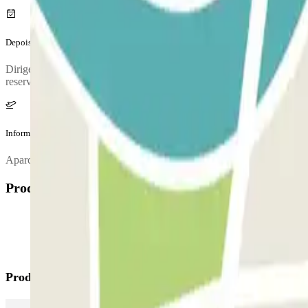
Depois da tua viagem
Dirige-te ao posto de controlo (ou caixa automática) para validades o 
reserva é que deverás pagar a diferença no parque de estacionamento. D
Informação adicional
Aparca en las plantas S3 y S4 del aparcamiento de la terminal
Produtos disponíveis
Produtos Parclick