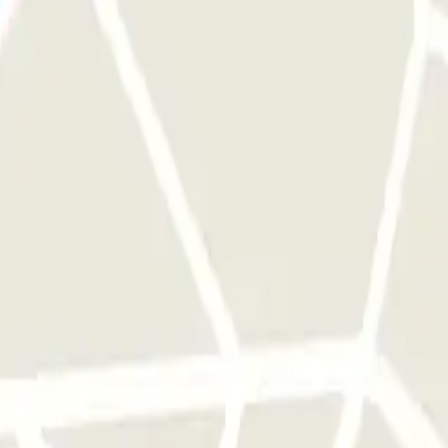
bilhete que recolheste à entrada.
Localização do posto de atendimento a
e seguida, conduz até à saída com o teu veículo e utiliza este bilhete p