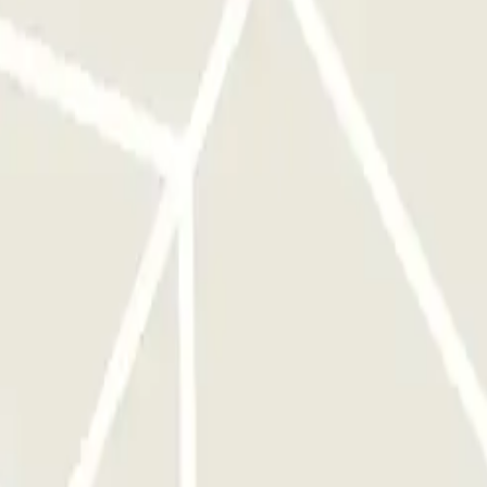
o cliente:
Apenas perante o caso de teres superado o tempo da tua
ara abrir a cancela.