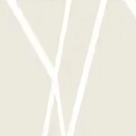
cionamento uma vez.
stacionamento deste operador disponível em Parclick.