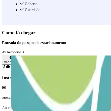
Coberto
Guardado
Como lá chegar
Entrada do parque de estacionamento
Av Aeroporto 3
Ver mapa
Instruções
Antes da tua viagem
Ao chegares ao parque de estacionamento, para entrares, entry.metho