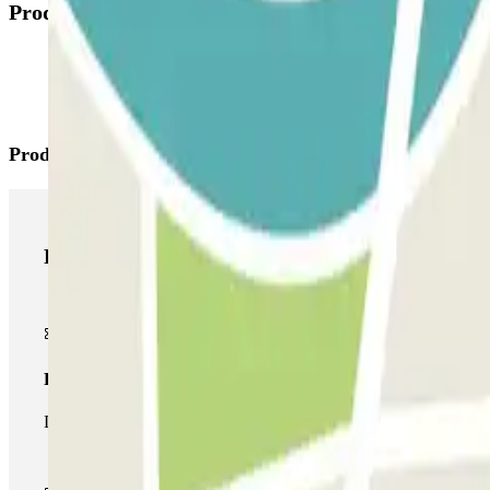
Produtos disponíveis
Produtos Parclick
Produtos Parclick
Passe simples
Durante a sua estadia, só poderá entrar e sair do parque de esta