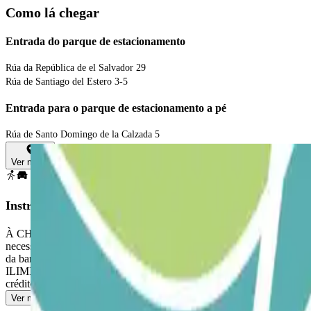
Como lá chegar
Entrada do parque de estacionamento
Rúa da República de el Salvador 29
Rúa de Santiago del Estero 3-5
Entrada para o parque de estacionamento a pé
Rúa de Santo Domingo de la Calzada 5
Ver mapa
Instruções
À CHEGADA: Entrar no parque de estacionamento. PARA ABRIR A BARR
necessidade de premir qualquer botão. Estacione num espaço livr
da barreira. O leitor de matrículas reconhecerá o seu veículo e
ILIMITADAS: Siga o mesmo procedimento acima descrito para entrar e s
crédito. A franquia será calculada com base na tarifa do parque de es
Ver mais