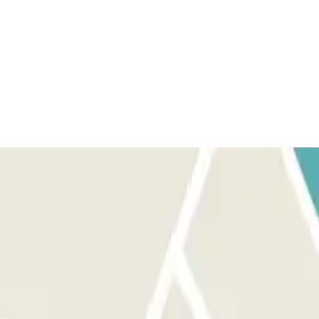
rá o seu veículo e a barreira abrir-se-á automaticamente sem
indicando o número da sua matrícula. PARA SAIR: Pare em frente
 qualquer botão. SE O SEU PASSAPORTE PERMITIR A ENTRADA E SAÍDA
e o seu número de matrícula para pagar a franquia com cartão de