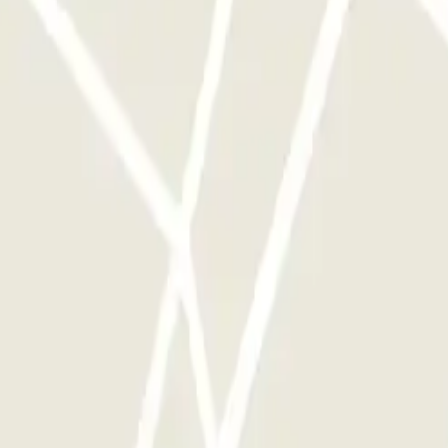
stacionamento deste operador disponível em Parclick.
mento as vezes que quiser.