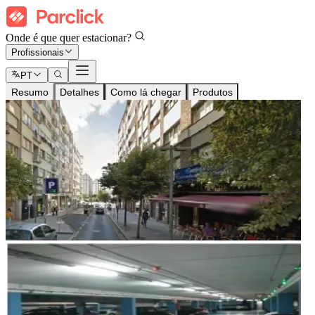
Onde é que quer estacionar?
Profissionais
PT
Resumo
Detalhes
Como lá chegar
Produtos