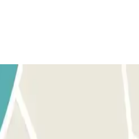
EIRA: Pare em frente da barreira. O leitor de matrículas reconhece
e. SE A BARREIRA NÃO SE ABRIR: ligue para o intercomunicador 24h 
 a barreira abrir-se-á automaticamente sem necessidade de premir
air. Se tiver excedido a sua estadia: dirija-se ao multibanco e indiqu
tacionamento