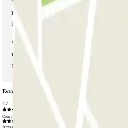
Passe multiestacionamento
Durante a sua estadia, pode utilizar toda a rede de parques de e
Passe ilimitado
Durante a sua estadia, pode entrar e sair do parque de estaciona
Estacionamento COPARK Plaza Roja: Opiniões
4.7
Com base em 19 opiniões
Acesso